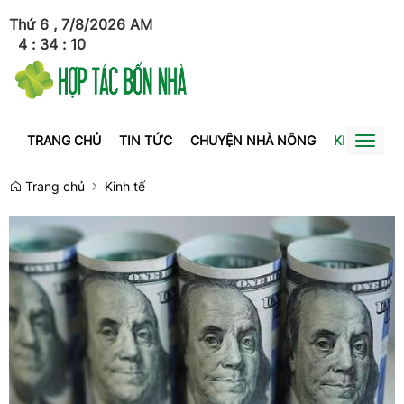
Thứ 6 , 7/8/2026
AM
4
:
34
:
11
TRANG CHỦ
TIN TỨC
CHUYỆN NHÀ NÔNG
KINH TẾ
Toggl
naviga
Trang chủ
Kinh tế