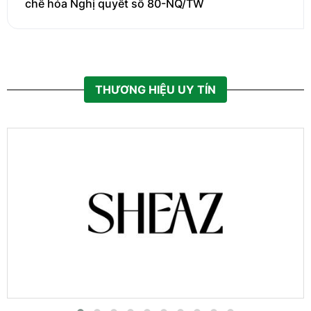
chế hóa Nghị quyết số 80-NQ/TW
THƯƠNG HIỆU UY TÍN