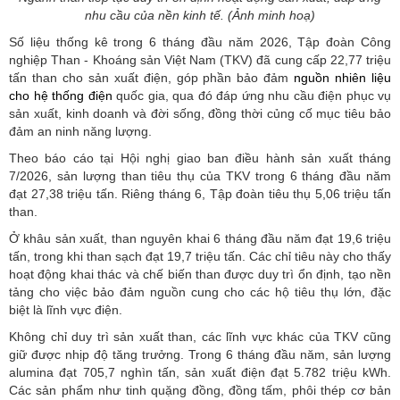
nhu cầu của nền kinh tế. (Ảnh minh hoạ)
Số liệu thống kê trong 6 tháng đầu năm 2026, Tập đoàn Công
nghiệp Than - Khoáng sản Việt Nam (TKV) đã cung cấp 22,77 triệu
tấn than cho sản xuất điện, góp phần bảo đảm
nguồn nhiên liệu
cho hệ thống điện
quốc gia, qua đó đáp ứng nhu cầu điện phục vụ
sản xuất, kinh doanh và đời sống, đồng thời củng cố mục tiêu bảo
đảm an ninh năng lượng.
Theo báo cáo tại Hội nghị giao ban điều hành sản xuất tháng
7/2026, sản lượng than tiêu thụ của TKV trong 6 tháng đầu năm
đạt 27,38 triệu tấn. Riêng tháng 6, Tập đoàn tiêu thụ 5,06 triệu tấn
than.
Ở khâu sản xuất, than nguyên khai 6 tháng đầu năm đạt 19,6 triệu
tấn, trong khi than sạch đạt 19,7 triệu tấn. Các chỉ tiêu này cho thấy
hoạt động khai thác và chế biến than được duy trì ổn định, tạo nền
tảng cho việc bảo đảm nguồn cung cho các hộ tiêu thụ lớn, đặc
biệt là lĩnh vực điện.
Không chỉ duy trì sản xuất than, các lĩnh vực khác của TKV cũng
giữ được nhịp độ tăng trưởng. Trong 6 tháng đầu năm, sản lượng
alumina đạt 705,7 nghìn tấn, sản xuất điện đạt 5.782 triệu kWh.
Các sản phẩm như tinh quặng đồng, đồng tấm, phôi thép cơ bản