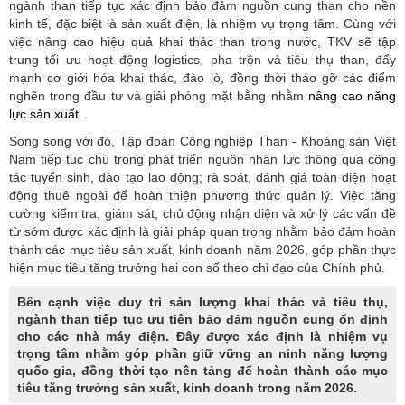
ngành than tiếp tục xác định bảo đảm nguồn cung than cho nền
kinh tế, đặc biệt là sản xuất điện, là nhiệm vụ trọng tâm. Cùng với
việc nâng cao hiệu quả khai thác than trong nước, TKV sẽ tập
trung tối ưu hoạt động logistics, pha trộn và tiêu thụ than, đẩy
mạnh cơ giới hóa khai thác, đào lò, đồng thời tháo gỡ các điểm
nghẽn trong đầu tư và giải phóng mặt bằng nhằm
nâng cao năng
lực sản xuất
.
Song song với đó, Tập đoàn Công nghiệp Than - Khoáng sản Việt
Nam tiếp tục chú trọng phát triển nguồn nhân lực thông qua công
tác tuyển sinh, đào tạo lao động; rà soát, đánh giá toàn diện hoạt
động thuê ngoài để hoàn thiện phương thức quản lý. Việc tăng
cường kiểm tra, giám sát, chủ động nhận diện và xử lý các vấn đề
từ sớm được xác định là giải pháp quan trọng nhằm bảo đảm hoàn
thành các mục tiêu sản xuất, kinh doanh năm 2026, góp phần thực
hiện mục tiêu tăng trưởng hai con số theo chỉ đạo của Chính phủ.
Bên cạnh việc duy trì sản lượng khai thác và tiêu thụ,
ngành than tiếp tục ưu tiên bảo đảm nguồn cung ổn định
cho các nhà máy điện. Đây được xác định là nhiệm vụ
trọng tâm nhằm góp phần giữ vững an ninh năng lượng
quốc gia, đồng thời tạo nền tảng để hoàn thành các mục
tiêu tăng trưởng sản xuất, kinh doanh trong năm 2026.