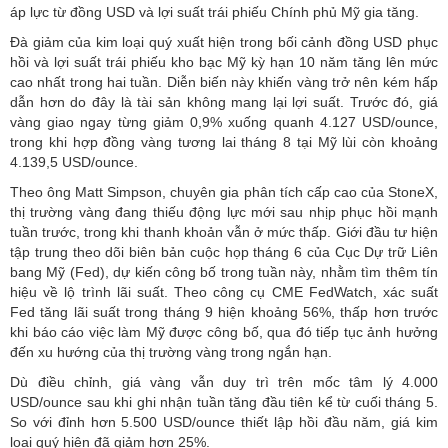
áp lực từ đồng USD và lợi suất trái phiếu Chính phủ Mỹ gia tăng.
Đà giảm của kim loại quý xuất hiện trong bối cảnh đồng USD phục
hồi và lợi suất trái phiếu kho bạc Mỹ kỳ hạn 10 năm tăng lên mức
cao nhất trong hai tuần. Diễn biến này khiến vàng trở nên kém hấp
dẫn hơn do đây là tài sản không mang lại lợi suất. Trước đó, giá
vàng giao ngay từng giảm 0,9% xuống quanh 4.127 USD/ounce,
trong khi hợp đồng vàng tương lai tháng 8 tại Mỹ lùi còn khoảng
4.139,5 USD/ounce.
Theo ông Matt Simpson, chuyên gia phân tích cấp cao của StoneX,
thị trường vàng đang thiếu động lực mới sau nhịp phục hồi mạnh
tuần trước, trong khi thanh khoản vẫn ở mức thấp. Giới đầu tư hiện
tập trung theo dõi biên bản cuộc họp tháng 6 của Cục Dự trữ Liên
bang Mỹ (Fed), dự kiến công bố trong tuần này, nhằm tìm thêm tín
hiệu về lộ trình lãi suất. Theo công cụ CME FedWatch, xác suất
Fed tăng lãi suất trong tháng 9 hiện khoảng 56%, thấp hơn trước
khi báo cáo việc làm Mỹ được công bố, qua đó tiếp tục ảnh hưởng
đến xu hướng của thị trường vàng trong ngắn hạn.
Dù điều chỉnh, giá vàng vẫn duy trì trên mốc tâm lý 4.000
USD/ounce sau khi ghi nhận tuần tăng đầu tiên kể từ cuối tháng 5.
So với đỉnh hơn 5.500 USD/ounce thiết lập hồi đầu năm, giá kim
loại quý hiện đã giảm hơn 25%.