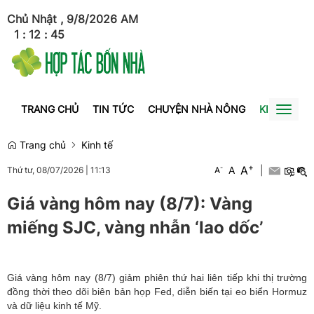
Chủ Nhật , 9/8/2026
AM
1
:
12
:
45
TRANG CHỦ
TIN TỨC
CHUYỆN NHÀ NÔNG
KINH TẾ
Toggl
naviga
Trang chủ
Kinh tế
+
A
-
A
|
Thứ tư, 08/07/2026
|
11:13
A
Giá vàng hôm nay (8/7): Vàng
miếng SJC, vàng nhẫn ‘lao dốc’
Giá vàng hôm nay (8/7) giảm phiên thứ hai liên tiếp khi thị trường
đồng thời theo dõi biên bản họp Fed, diễn biến tại eo biển Hormuz
và dữ liệu kinh tế Mỹ.