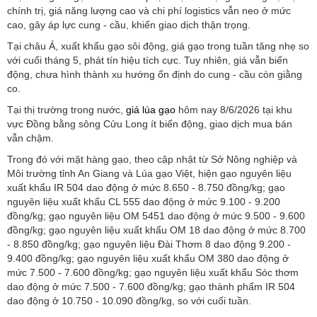
chính trị, giá năng lượng cao và chi phí logistics vẫn neo ở mức
cao, gây áp lực cung - cầu, khiến giao dịch thận trọng.
Tại châu Á, xuất khẩu gạo sôi động, giá gạo trong tuần tăng nhẹ so
với cuối tháng 5, phát tín hiệu tích cực. Tuy nhiên, giá vẫn biến
động, chưa hình thành xu hướng ổn định do cung - cầu còn giằng
co.
Tại thị trường trong nước,
giá lúa gạo
hôm nay 8/6/2026 tại khu
vực Đồng bằng sông Cửu Long ít biến động, giao dịch mua bán
vẫn chậm.
Trong đó với mặt hàng gạo, theo cập nhật từ Sở Nông nghiệp và
Môi trường tỉnh An Giang và Lúa gạo Việt, hiện gạo nguyên liệu
xuất khẩu IR 504 dao động ở mức 8.650 - 8.750 đồng/kg; gạo
nguyên liệu xuất khẩu CL 555 dao động ở mức 9.100 - 9.200
đồng/kg; gạo nguyên liệu OM 5451 dao động ở mức 9.500 - 9.600
đồng/kg; gạo nguyên liệu xuất khẩu OM 18 dao động ở mức 8.700
- 8.850 đồng/kg; gạo nguyên liệu Đài Thơm 8 dao động 9.200 -
9.400 đồng/kg; gạo nguyên liệu xuất khẩu OM 380 dao động ở
mức 7.500 - 7.600 đồng/kg; gạo nguyên liệu xuất khẩu Sóc thơm
dao động ở mức 7.500 - 7.600 đồng/kg; gạo thành phẩm IR 504
dao động ở 10.750 - 10.090 đồng/kg, so với cuối tuần.