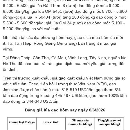
6.400 - 6.500; giá lúa Đài Thơm 8 (tươi) dao động ở mốc 6.400 -
6.500 đồng/kg; giá lúa OM 5451 (tươi) dao động mốc 5.700 - 5.800
đồng/kg; giá lúa IR 50404 (tươi) tăng 100 đồng/kg dao động ở mức
5.500 - 5.600 đồng/kg; giá lúa OM 34 (tươi) dao động mốc 5.100 -
5.200 đồng/kg, so với cuối tuần.
Ghi nhận tại các địa phương hôm nay, giao dịch mua bán lúa mới
ít. Tại Tân Hiệp, Rồng Giêng (An Giang) bạn hàng ít mua, giá
vững.
Tại Đồng Tháp, Cần Thơ, Cà Mau, Vĩnh Long, Tây Ninh, nguồn lúa
Hè Thu đã chào bán rải rác, giao dịch mua mới yếu, giá tương đối
ổn định.
Trên thị trường xuất khẩu,
giá gạo xuất khẩu
Việt Nam đứng giá so
với cuối tuần. Theo Hiệp hội Lương thực Việt Nam (VFA), gạo
Jasmine được chào bán ở mức 515-519 USD/tấn; gạo thơm 5%
tấm dao động trong khoảng 495-497 USD/tấn; gạo thơm 100% tấm
dao động từ 344-348 USD/tấn.
Bảng giá lúa gạo hôm nay ngày 8/6/2026