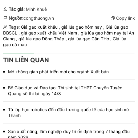
Tác giả:
Minh Khuê
Nguồn:
congthuong.vn
Copy link
Tags:
Giá gạo xuất khẩu
,
giá lúa gạo hôm nay
,
Giá lúa gạo
ĐBSCL
,
giá gạo xuất khẩu Việt Nam
,
giá lúa gạo hôm nay tại An
Giang
,
giá lúa gạo Đồng Tháp
,
​​​​​​​giá lúa gạo Cần THơ
,
Giá lúa
gạo cà mau
TIN LIÊN QUAN
Mở không gian phát triển mới cho ngành Xuất bản
Bộ Giáo dục và Đào tạo: Thí sinh tại THPT Chuyên Tuyên
Quang sẽ thi lại ngày 14/8
Từ lớp học robotics đến đấu trường quốc tế của học sinh xứ
Thanh
Sản xuất nông, lâm nghiệp duy trì ổn định trong 7 tháng đầu
năm 2026