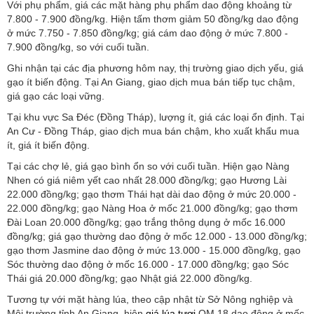
Với phụ phẩm, giá các mặt hàng phụ phẩm dao động khoảng từ
7.800 - 7.900 đồng/kg. Hiện tấm thơm giảm 50 đồng/kg dao động
ở mức 7.750 - 7.850 đồng/kg; giá cám dao động ở mức 7.800 -
7.900 đồng/kg, so với cuối tuần.
Ghi nhận tại các địa phương hôm nay, thị trường giao dịch yếu, giá
gạo ít biến động. Tại An Giang, giao dịch mua bán tiếp tục chậm,
giá gạo các loại vững.
Tại khu vực Sa Đéc (Đồng Tháp), lượng ít, giá các loại ổn định. Tại
An Cư - Đồng Tháp, giao dịch mua bán chậm, kho xuất khẩu mua
ít, giá ít biến động.
Tại các chợ lẻ, giá gạo bình ổn so với cuối tuần. Hiện gạo Nàng
Nhen có giá niêm yết cao nhất 28.000 đồng/kg; gạo Hương Lài
22.000 đồng/kg; gạo thơm Thái hạt dài dao động ở mức 20.000 -
22.000 đồng/kg; gạo Nàng Hoa ở mốc 21.000 đồng/kg; gạo thơm
Đài Loan 20.000 đồng/kg; gạo trắng thông dụng ở mốc 16.000
đồng/kg; giá gạo thường dao động ở mốc 12.000 - 13.000 đồng/kg;
gạo thơm Jasmine dao động ở mức 13.000 - 15.000 đồng/kg, gạo
Sóc thường dao động ở mốc 16.000 - 17.000 đồng/kg; gạo Sóc
Thái giá 20.000 đồng/kg; gạo Nhật giá 22.000 đồng/kg.
Tương tự với mặt hàng lúa, theo cập nhật từ Sở Nông nghiệp và
Môi trường tỉnh An Giang, hiện
giá lúa tươi
OM 18 dao động ở mốc