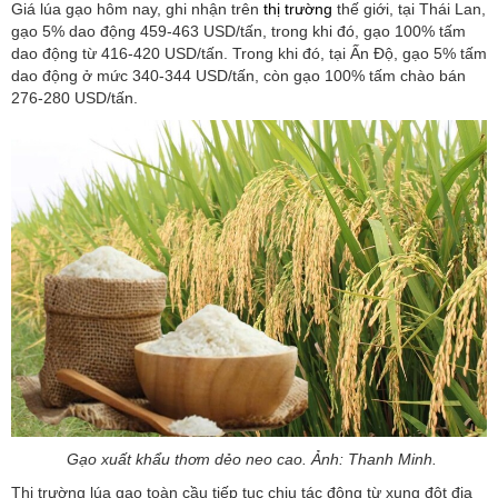
Giá lúa gạo hôm nay, ghi nhận trên
thị trường
thế giới, tại Thái Lan,
gạo 5% dao động 459-463 USD/tấn, trong khi đó, gạo 100% tấm
dao động từ 416-420 USD/tấn. Trong khi đó, tại Ấn Độ, gạo 5% tấm
dao động ở mức 340-344 USD/tấn, còn gạo 100% tấm chào bán
276-280 USD/tấn.
Gạo xuất khẩu thơm dẻo neo cao. Ảnh: Thanh Minh.
Thị trường lúa gạo toàn cầu tiếp tục chịu tác động từ xung đột địa