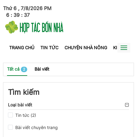
Thứ 6 , 7/8/2026
PM
6
:
39
:
37
TRANG CHỦ
TIN TỨC
CHUYỆN NHÀ NÔNG
KINH TẾ
Toggl
naviga
Tất cả
Bài viết
2
Tìm kiếm
Loại bài viết
Tin tức (2)
Bài viết chuyên trang