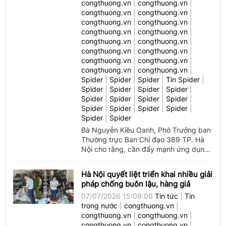
congthuong.vn
|
congthuong.vn
|
congthuong.vn
|
congthuong.vn
|
Spider (2)
congthuong.vn
|
congthuong.vn
|
congthuong.vn
|
congthuong.vn
|
Spider (2)
congthuong.vn
|
congthuong.vn
|
congthuong.vn
|
congthuong.vn
|
congthuong.vn (2)
congthuong.vn
|
congthuong.vn
|
congthuong.vn
|
congthuong.vn
|
congthuong.vn (2)
Spider
|
Spider
|
Spider
|
Tin Spider
|
Spider
|
Spider
|
Spider
|
Spider
|
Spider (2)
Spider
|
Spider
|
Spider
|
Spider
|
Spider
|
Spider
|
Spider
|
Spider
|
congthuong.vn (2)
Spider
|
Spider
Bà Nguyễn Kiều Oanh, Phó Trưởng ban
congthuong.vn (2)
Thường trực Ban Chỉ đạo 389 TP. Hà
Nội cho rằng, cần đẩy mạnh ứng dụng
congthuong.vn (2)
công nghệ để kịp thời phát hiện và xử
lý ...
Hà Nội quyết liệt triển khai nhiều giải
Spider (2)
pháp chống buôn lậu, hàng giả
congthuong.vn (2)
07/07/2026 15:09:00
Tin tức
|
Tin
trong nước
|
congthuong.vn
|
congthuong.vn
|
congthuong.vn
|
Spider (2)
congthuong.vn
|
congthuong.vn
|