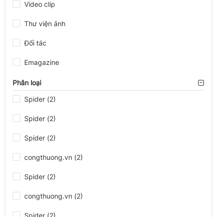
Video clip
Thư viện ảnh
Đối tác
Emagazine
Phân loại
Spider (2)
Spider (2)
Spider (2)
congthuong.vn (2)
Spider (2)
congthuong.vn (2)
Spider (2)