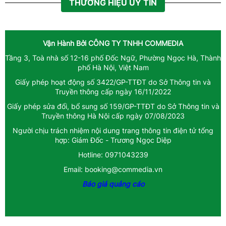
THƯƠNG HIỆU UY TÍN
congthuong.vn (1)
Tin tức (1)
Vận Hành Bởi
CÔNG TY TNHH COMMEDIA
Nông nghiệp 360
Tầng 3, Toà nhà số 12-16 phố Đốc Ngữ, Phường Ngọc Hà, Thành
phố Hà Nội, Việt Nam
Spider (1)
Giấy phép hoạt động số 3422/GP-TTĐT do Sở Thông tin và
congthuong.vn (1)
Truyền thông cấp ngày 16/11/2022
Giấy phép sửa đổi, bổ sung số 159/GP-TTĐT do Sở Thông tin và
Spider (1)
Truyền thông Hà Nội cấp ngày 07/08/2023
Người chịu trách nhiệm nội dung trang thông tin điện tử tổng
congthuong.vn (1)
hợp: Giám Đốc - Trương Ngọc Diệp
Kinh tế
Hotline: 0971043239
Email: booking@commedia.vn
Chuyện nhà nông
Báo giá quảng cáo
Spider
congthuong.vn