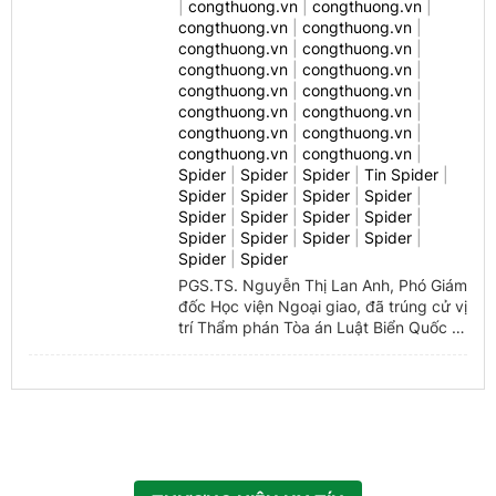
|
congthuong.vn
|
congthuong.vn
|
congthuong.vn
|
congthuong.vn
|
Spider (1)
congthuong.vn
|
congthuong.vn
|
congthuong.vn
|
congthuong.vn
|
Spider (1)
congthuong.vn
|
congthuong.vn
|
congthuong.vn
|
congthuong.vn
|
congthuong.vn (1)
congthuong.vn
|
congthuong.vn
|
congthuong.vn
|
congthuong.vn
|
congthuong.vn (1)
Spider
|
Spider
|
Spider
|
Tin Spider
|
Spider
|
Spider
|
Spider
|
Spider
|
Spider (1)
Spider
|
Spider
|
Spider
|
Spider
|
Spider
|
Spider
|
Spider
|
Spider
|
congthuong.vn (1)
Spider
|
Spider
PGS.TS. Nguyễn Thị Lan Anh, Phó Giám
congthuong.vn (1)
đốc Học viện Ngoại giao, đã trúng cử vị
trí Thẩm phán Tòa án Luật Biển Quốc tế
congthuong.vn (1)
(ITLOS) nhiệm kỳ 2026 - 2035.
Spider (1)
congthuong.vn (1)
Spider (1)