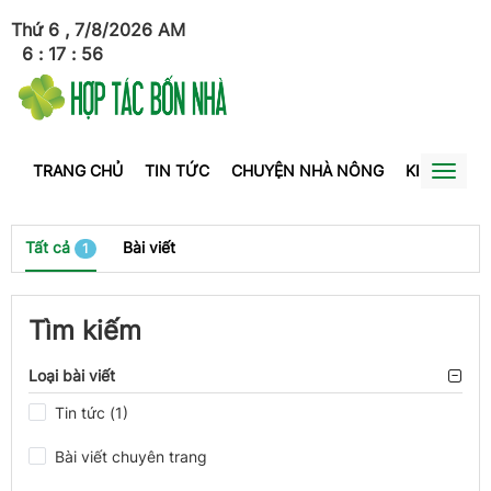
Thứ 6 , 7/8/2026
AM
6
:
17
:
56
TRANG CHỦ
TIN TỨC
CHUYỆN NHÀ NÔNG
KINH TẾ
Toggl
naviga
Tất cả
Bài viết
1
Tìm kiếm
Loại bài viết
Tin tức (1)
Bài viết chuyên trang