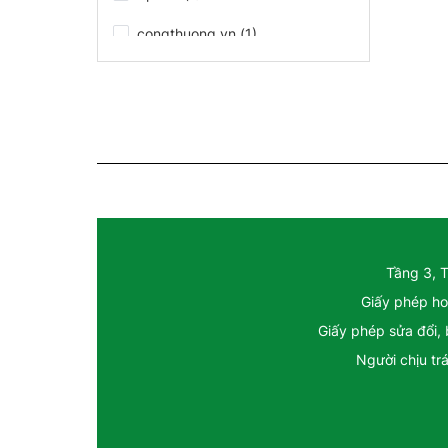
congthuong.vn (1)
Spider (1)
congthuong.vn (1)
Spider (1)
congthuong.vn (1)
Spider (1)
Tầng 3, 
Spider (1)
Giấy phép ho
congthuong.vn (1)
Giấy phép sửa đổi,
Spider (1)
Người chịu tr
congthuong.vn (1)
congthuong.vn (1)