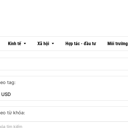
Kinh tế
Xã hội
Hợp tác - đầu tư
Môi trường
Thị trường
Văn hóa
eo tag:
Ngân hàng
Đời sống
á USD
Doanh nghiệp - doanh nhân
Emagazine
OCOP
eo từ khóa: