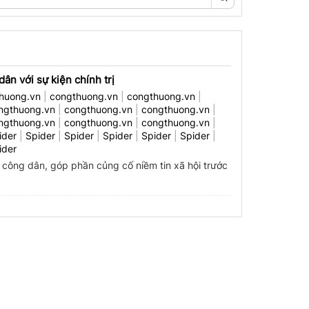
n với sự kiện chính trị
huong.vn
|
congthuong.vn
|
congthuong.vn
|
ngthuong.vn
|
congthuong.vn
|
congthuong.vn
|
ngthuong.vn
|
congthuong.vn
|
congthuong.vn
|
ider
|
Spider
|
Spider
|
Spider
|
Spider
|
Spider
|
ider
công dân, góp phần củng cố niềm tin xã hội trước