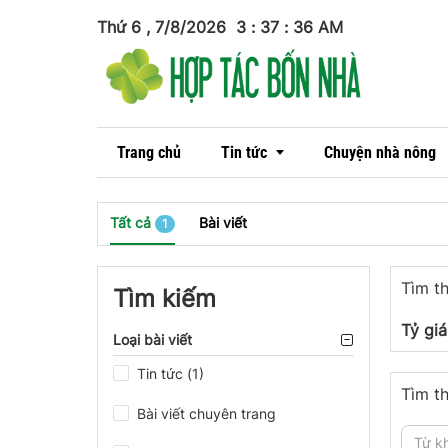
Thứ 6 , 7/8/2026
3
:
37
:
36
AM
Trang chủ
Tin tức
Chuyện nhà nông
Tất cả
Bài viết
1
Tin trong nước
Tìm th
Tin quốc tế
Tìm kiếm
Tỷ gi
Loại bài viết
Tin tức (1)
Tìm th
Bài viết chuyên trang