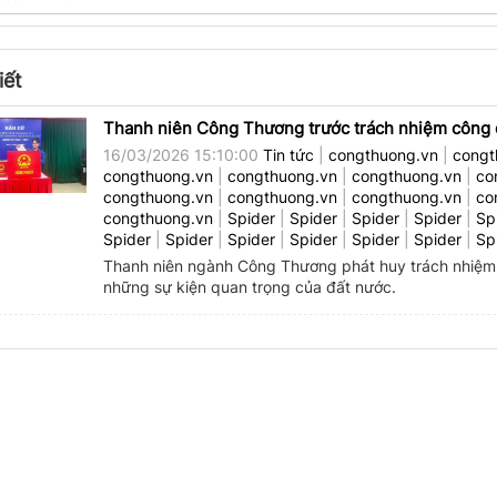
iết
Thanh niên Công Thương trước trách nhiệm công dâ
16/03/2026 15:10:00
Tin tức
|
congthuong.vn
|
congt
congthuong.vn
|
congthuong.vn
|
congthuong.vn
|
co
congthuong.vn
|
congthuong.vn
|
congthuong.vn
|
co
congthuong.vn
|
Spider
|
Spider
|
Spider
|
Spider
|
Sp
Spider
|
Spider
|
Spider
|
Spider
|
Spider
|
Spider
|
Sp
Thanh niên ngành Công Thương phát huy trách nhiệm 
những sự kiện quan trọng của đất nước.