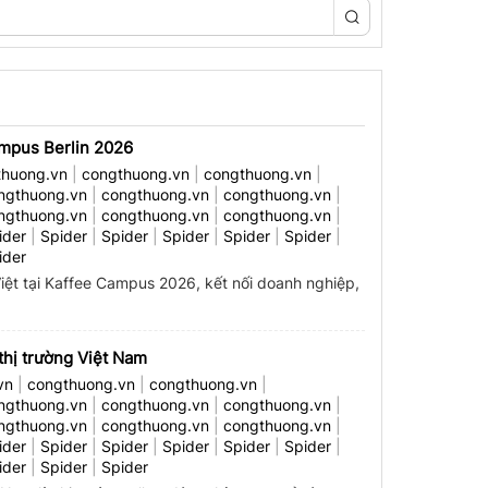
ampus Berlin 2026
thuong.vn
|
congthuong.vn
|
congthuong.vn
|
ngthuong.vn
|
congthuong.vn
|
congthuong.vn
|
ngthuong.vn
|
congthuong.vn
|
congthuong.vn
|
ider
|
Spider
|
Spider
|
Spider
|
Spider
|
Spider
|
ider
ệt tại Kaffee Campus 2026, kết nối doanh nghiệp,
thị trường Việt Nam
vn
|
congthuong.vn
|
congthuong.vn
|
ngthuong.vn
|
congthuong.vn
|
congthuong.vn
|
ngthuong.vn
|
congthuong.vn
|
congthuong.vn
|
ider
|
Spider
|
Spider
|
Spider
|
Spider
|
Spider
|
ider
|
Spider
|
Spider