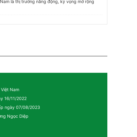
 Nam là thị trường năng động, kỳ vọng mở rộng
 Việt Nam
ày 16/11/2022
cấp ngày 07/08/2023
ương Ngọc Diệp