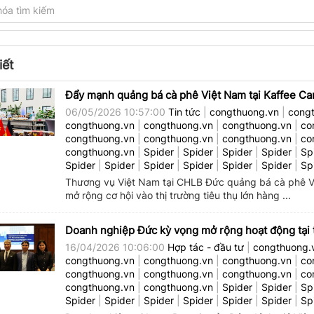
iết
Đẩy mạnh quảng bá cà phê Việt Nam tại Kaffee C
06/05/2026 10:57:00
Tin tức
|
congthuong.vn
|
cong
congthuong.vn
|
congthuong.vn
|
congthuong.vn
|
co
congthuong.vn
|
congthuong.vn
|
congthuong.vn
|
co
congthuong.vn
|
Spider
|
Spider
|
Spider
|
Spider
|
Sp
Spider
|
Spider
|
Spider
|
Spider
|
Spider
|
Spider
|
Sp
Thương vụ Việt Nam tại CHLB Đức quảng bá cà phê Vi
mở rộng cơ hội vào thị trường tiêu thụ lớn hàng ...
Doanh nghiệp Đức kỳ vọng mở rộng hoạt động tại 
16/04/2026 10:06:00
Hợp tác - đầu tư
|
congthuong.
congthuong.vn
|
congthuong.vn
|
congthuong.vn
|
co
congthuong.vn
|
congthuong.vn
|
congthuong.vn
|
co
congthuong.vn
|
congthuong.vn
|
Spider
|
Spider
|
Sp
Spider
|
Spider
|
Spider
|
Spider
|
Spider
|
Spider
|
Sp