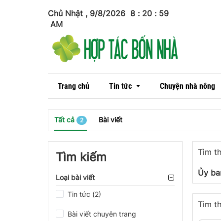
Chủ Nhật , 9/8/2026
8
:
20
:
59
AM
Trang chủ
Tin tức
Chuyện nhà nông
Tất cả
Bài viết
2
Tin trong nước
Tìm th
Tin quốc tế
Tìm kiếm
Ủy ba
Loại bài viết
Tin tức (2)
Tìm th
Bài viết chuyên trang