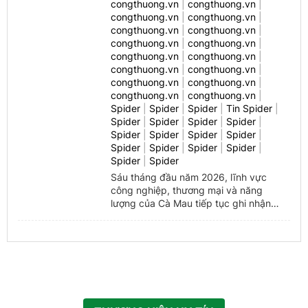
congthuong.vn
|
congthuong.vn
|
congthuong.vn
|
congthuong.vn
|
Spider (1)
congthuong.vn
|
congthuong.vn
|
congthuong.vn
|
congthuong.vn
|
Spider (1)
congthuong.vn
|
congthuong.vn
|
congthuong.vn
|
congthuong.vn
|
congthuong.vn (1)
congthuong.vn
|
congthuong.vn
|
congthuong.vn
|
congthuong.vn
|
congthuong.vn (1)
Spider
|
Spider
|
Spider
|
Tin Spider
|
Spider
|
Spider
|
Spider
|
Spider
|
Spider (1)
Spider
|
Spider
|
Spider
|
Spider
|
Spider
|
Spider
|
Spider
|
Spider
|
congthuong.vn (1)
Spider
|
Spider
Sáu tháng đầu năm 2026, lĩnh vực
congthuong.vn (1)
công nghiệp, thương mại và năng
lượng của Cà Mau tiếp tục ghi nhận
congthuong.vn (1)
nhiều tín hiệu tích cực, nhiều chỉ tiêu
tăng ...
Spider (1)
congthuong.vn (1)
Spider (1)