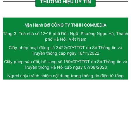
THƯƠNG HIỆU UY TÍN
congthuong.vn (1)
Tin tức
Vận Hành Bởi
CÔNG TY TNHH COMMEDIA
Nông nghiệp 360
Tầng 3, Toà nhà số 12-16 phố Đốc Ngữ, Phường Ngọc Hà, Thành
phố Hà Nội, Việt Nam
Spider (1)
Giấy phép hoạt động số 3422/GP-TTĐT do Sở Thông tin và
congthuong.vn (1)
Truyền thông cấp ngày 16/11/2022
Giấy phép sửa đổi, bổ sung số 159/GP-TTĐT do Sở Thông tin và
Spider (1)
Truyền thông Hà Nội cấp ngày 07/08/2023
Người chịu trách nhiệm nội dung trang thông tin điện tử tổng
congthuong.vn (1)
hợp: Giám Đốc - Trương Ngọc Diệp
Kinh tế
Hotline: 0971043239
Email: booking@commedia.vn
Chuyện nhà nông
Báo giá quảng cáo
Spider
congthuong.vn