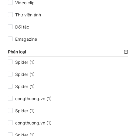
Video clip
Thư viện ảnh
Đối tác
Emagazine
Phân loại
Spider (1)
Spider (1)
Spider (1)
congthuong.vn (1)
Spider (1)
congthuong.vn (1)
Spider (1)