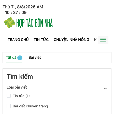
Thứ 7 , 8/8/2026
AM
10
:
37
:
09
TRANG CHỦ
TIN TỨC
CHUYỆN NHÀ NÔNG
KINH TẾ
Toggl
naviga
Tất cả
Bài viết
1
Tìm kiếm
Loại bài viết
Tin tức (1)
Bài viết chuyên trang