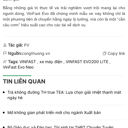
Bằng những giá trị thực tế và trải nghiệm vượt trội mang lại cho
người dùng, VinFast Evo đã chứng minh mẫu xe này không chỉ là
một phương tiện di chuyển hằng ngày lý tưởng, mà còn là một “cần
câu cơm” hiệu suất cao cho các tài xế dịch vụ.
Tác giả:
PV
Nguồn:
congthuong.vn
Copy link
Tags:
VINFAST
,
xe máy điện
,
VINFAST EVO200 LITE
,
VinFast Evo Neo
TIN LIÊN QUAN
Trà không đường TH true TEA: Lựa chọn giải nhiệt thanh mát
ngày hè
Mở không gian phát triển mới cho ngành Xuất bản
Bộ Giáo dục và Đào tạo: Thí sinh tại THPT Chuyên Tuyên