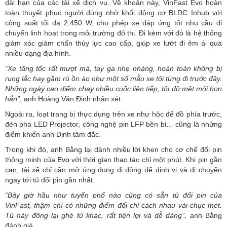
dài hạn của các tài xế dịch vụ. Về khoản này, VinFast Evo hoàn
toàn thuyết phục người dùng nhờ khối động cơ BLDC Inhub với
công suất tối đa 2.450 W, cho phép xe đáp ứng tốt nhu cầu di
chuyển linh hoạt trong môi trường đô thị. Đi kèm với đó là hệ thống
giảm xóc giảm chấn thủy lực cao cấp, giúp xe lướt đi êm ái qua
nhiều dạng địa hình.
“Xe tăng tốc rất mượt mà, tay ga nhẹ nhàng, hoàn toàn không bị
rung lắc hay gầm rú ồn ào như một số mẫu xe tôi từng đi trước đây.
Những ngày cao điểm chạy nhiều cuốc liên tiếp, tôi đỡ mệt mỏi hơn
hẳn”
, anh Hoàng Văn Định nhận xét.
Ngoài ra, loạt trang bị thực dụng trên xe như hộc để đồ phía trước,
đèn pha LED Projector, công nghệ pin LFP bền bỉ… cũng là những
điểm khiến anh Định tâm đắc.
Trong khi đó, anh Bằng lại dành nhiều lời khen cho cơ chế đổi pin
thông minh của
Evo
với thời gian thao tác chỉ một phút. Khi pin gần
cạn, tài xế chỉ cần mở ứng dụng di động để định vị và di chuyển
ngay tới tủ đổi pin gần nhất.
“Bây giờ hầu như tuyến phố nào cũng có sẵn tủ đổi pin của
VinFast, thậm chí có những điểm đổi chỉ cách nhau vài chục mét.
Tủ này đông lại ghé tủ khác, rất tiện lợi và dễ dàng”
, anh Bằng
đánh giá.