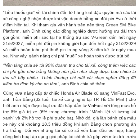
“Liều thuốc giải” về tài chính đến từ hàng loạt đặc quyền mà các tài
xế công nghệ nhận được khi vận doanh bằng
xe đổi pin
Evo ở thời
điểm hiện tại. Khi tham gia vận hành trên nền tảng Green SM Bike
Platform, anh Định cùng các đồng nghiệp được hưởng ưu đãi trọn
gói gồm: miễn phí sạc tại hệ thống trụ sạc V-Green đến hết ngày
31/5/2027, miễn phí đổi pin không giới hạn đến hết ngày 31/3/2029
và miễn hoàn toàn phí thuê pin trong vòng 3 năm kể từ ngày mua
xe. Như vậy, gánh nặng chi phí “nuôi” xe hoàn toàn được trút bỏ.
“Nền tảng chia sẻ tới 90% doanh thu cho tài xế, cộng thêm việc các
chi phí gần như bằng không nên gần như chạy được bao nhiêu là
thu về bấy nhiêu. Thỉnh thoảng chỉ mất vài chục nghìn đồng để
kiểm tra định kỳ cho an tâm”
, anh Định chia sẻ thêm.
Cũng vừa nâng cấp từ chiếc Honda Air Blade cũ sang VinFast Evo,
anh Trần Bằng (32 tuổi, tài xế công nghệ tại TP. Hồ Chí Minh) cho
biết anh nhận được loạt ưu đãi hấp dẫn từ
VinFast
với tổng mức hỗ
trợ 8% giá trị xe (6% trong chương trình “Mãnh liệt vì tương lai
xanh” và 2% hỗ trợ lệ phí trước bạ). Nhờ đó, giá lăn bánh của mẫu
xe này chỉ khoảng 18,3 triệu đồng khi anh Bằng chọn phương án
trả thẳng. Đối với những tài xế có số vốn ban đầu eo hẹp, hãng
cũng linh hoạt áp dụng giải pháp tài chính trả góp với mức trả trước