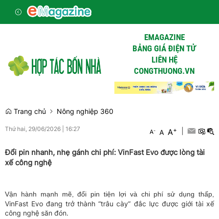
EMAGAZINE
BẢNG GIÁ ĐIỆN TỬ
LIÊN HỆ
CONGTHUONG.VN
Trang chủ
Nông nghiệp 360
Thứ hai, 29/06/2026
|
16:27
+
|
A
-
A
A
Đổi pin nhanh, nhẹ gánh chi phí: VinFast Evo được lòng tài
xế công nghệ
Vận hành mạnh mẽ, đổi pin tiện lợi và chi phí sử dụng thấp,
VinFast Evo đang trở thành “trâu cày” đắc lực được giới tài xế
công nghệ săn đón.