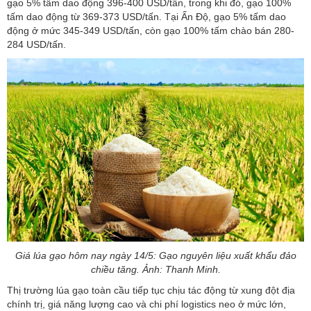
gạo 5% tấm dao động 396-400 USD/tấn, trong khi đó, gạo 100%
tấm dao động từ 369-373 USD/tấn. Tại Ấn Độ, gạo 5% tấm dao
động ở mức 345-349 USD/tấn, còn gạo 100% tấm chào bán 280-
284 USD/tấn.
Giá lúa gạo hôm nay ngày 14/5: Gạo nguyên liệu xuất khẩu đảo
chiều tăng. Ảnh: Thanh Minh.
Thị trường lúa gạo toàn cầu tiếp tục chịu tác động từ xung đột địa
chính trị, giá năng lượng cao và chi phí logistics neo ở mức lớn,