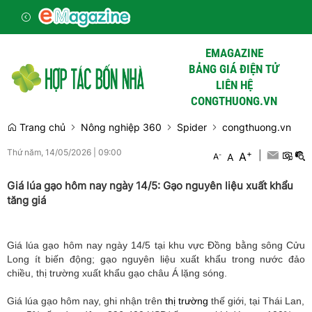
EMAGAZINE
BẢNG GIÁ ĐIỆN TỬ
LIÊN HỆ
CONGTHUONG.VN
Trang chủ
Nông nghiệp 360
Spider
congthuong.vn
Thứ năm, 14/05/2026
|
09:00
+
|
A
-
A
A
Giá lúa gạo hôm nay ngày 14/5: Gạo nguyên liệu xuất khẩu
tăng giá
Giá lúa gạo hôm nay ngày 14/5 tại khu vực Đồng bằng sông Cửu
Long ít biến động; gạo nguyên liệu xuất khẩu trong nước đảo
chiều, thị trường xuất khẩu gạo châu Á lặng sóng.
Giá lúa gạo hôm nay, ghi nhận trên
thị trường
thế giới, tại Thái Lan,