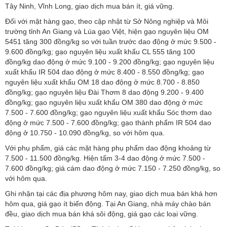
Tây Ninh, Vĩnh Long, giao dịch mua bán ít, giá vững.
Đối với mặt hàng gạo, theo cập nhật từ Sở Nông nghiệp và Môi
trường tỉnh An Giang và Lúa gạo Việt, hiện gạo nguyên liệu OM
5451 tăng 300 đồng/kg so với tuần trước dao động ở mức 9.500 -
9.600 đồng/kg; gạo nguyên liệu xuất khẩu CL 555 tăng 100
đồng/kg dao động ở mức 9.100 - 9.200 đồng/kg; gạo nguyên liệu
xuất khẩu IR 504 dao động ở mức 8.400 - 8.550 đồng/kg; gạo
nguyên liệu xuất khẩu OM 18 dao động ở mức 8.700 - 8.850
đồng/kg; gạo nguyên liệu Đài Thơm 8 dao động 9.200 - 9.400
đồng/kg; gạo nguyên liệu xuất khẩu OM 380 dao động ở mức
7.500 - 7.600 đồng/kg; gạo nguyên liệu xuất khẩu Sóc thơm dao
động ở mức 7.500 - 7.600 đồng/kg; gạo thành phẩm IR 504 dao
động ở 10.750 - 10.090 đồng/kg, so với hôm qua.
Với phụ phẩm, giá các mặt hàng phụ phẩm dao động khoảng từ
7.500 - 11.500 đồng/kg. Hiện tấm 3-4 dao động ở mức 7.500 -
7.600 đồng/kg; giá cám dao động ở mức 7.150 - 7.250 đồng/kg, so
với hôm qua.
Ghi nhận tại các địa phương hôm nay, giao dịch mua bán khá hơn
hôm qua, giá gạo ít biến động. Tại An Giang, nhà máy chào bán
đều, giao dịch mua bán khá sôi động, giá gạo các loại vững.