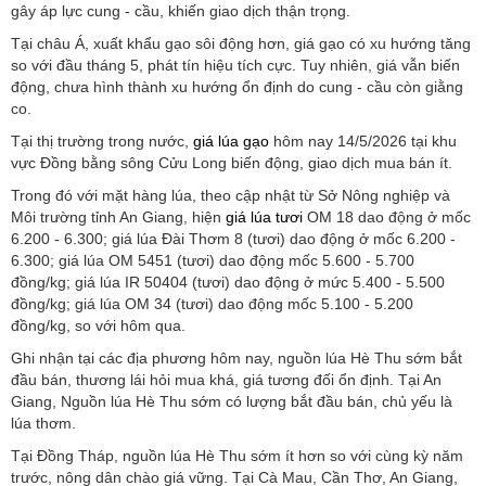
gây áp lực cung - cầu, khiến giao dịch thận trọng.
Tại châu Á, xuất khẩu gạo sôi động hơn, giá gạo có xu hướng tăng
so với đầu tháng 5, phát tín hiệu tích cực. Tuy nhiên, giá vẫn biến
động, chưa hình thành xu hướng ổn định do cung - cầu còn giằng
co.
Tại thị trường trong nước,
giá lúa gạo
hôm nay 14/5/2026 tại khu
vực Đồng bằng sông Cửu Long biến động, giao dịch mua bán ít.
Trong đó với mặt hàng lúa, theo cập nhật từ Sở Nông nghiệp và
Môi trường tỉnh An Giang, hiện
giá lúa tươi
OM 18 dao động ở mốc
6.200 - 6.300; giá lúa Đài Thơm 8 (tươi) dao động ở mốc 6.200 -
6.300; giá lúa OM 5451 (tươi) dao động mốc 5.600 - 5.700
đồng/kg; giá lúa IR 50404 (tươi) dao động ở mức 5.400 - 5.500
đồng/kg; giá lúa OM 34 (tươi) dao động mốc 5.100 - 5.200
đồng/kg, so với hôm qua.
Ghi nhận tại các địa phương hôm nay, nguồn lúa Hè Thu sớm bắt
đầu bán, thương lái hỏi mua khá, giá tương đối ổn định. Tại An
Giang, Nguồn lúa Hè Thu sớm có lượng bắt đầu bán, chủ yếu là
lúa thơm.
Tại Đồng Tháp, nguồn lúa Hè Thu sớm ít hơn so với cùng kỳ năm
trước, nông dân chào giá vững. Tại Cà Mau, Cần Thơ, An Giang,