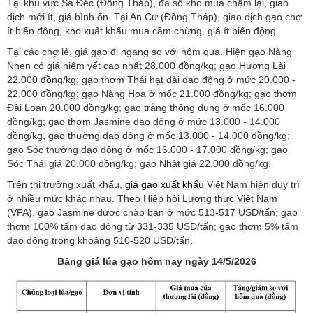
Tại khu vực Sa Đéc (Đồng Tháp), đa số kho mua chậm lại, giao
dịch mới ít, giá bình ổn. Tại An Cư (Đồng Tháp), giao dịch gạo chợ
ít biến động, kho xuất khẩu mua cầm chừng, giá ít biến động.
Tại các chợ lẻ, giá gạo đi ngang so với hôm qua. Hiện gạo Nàng
Nhen có giá niêm yết cao nhất 28.000 đồng/kg; gạo Hương Lài
22.000 đồng/kg; gạo thơm Thái hạt dài dao động ở mức 20.000 -
22.000 đồng/kg; gạo Nàng Hoa ở mốc 21.000 đồng/kg; gạo thơm
Đài Loan 20.000 đồng/kg; gạo trắng thông dụng ở mốc 16.000
đồng/kg; gạo thơm Jasmine dao động ở mức 13.000 - 14.000
đồng/kg, gạo thường dao động ở mốc 13.000 - 14.000 đồng/kg;
gạo Sóc thường dao động ở mốc 16.000 - 17.000 đồng/kg; gạo
Sóc Thái giá 20.000 đồng/kg; gạo Nhật giá 22.000 đồng/kg.
Trên thị trường xuất khẩu,
giá gạo xuất khẩu
Việt Nam hiện duy trì
ở nhiều mức khác nhau. Theo Hiệp hội Lương thực Việt Nam
(VFA), gạo Jasmine được chào bán ở mức 513-517 USD/tấn; gạo
thơm 100% tấm dao động từ 331-335 USD/tấn; gạo thơm 5% tấm
dao động trong khoảng 510-520 USD/tấn.
Bảng giá lúa gạo hôm nay ngày 14/5/2026