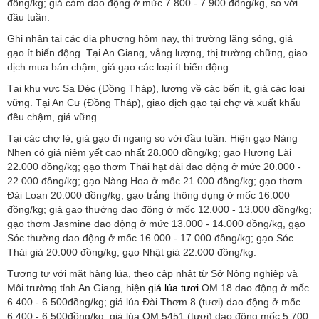
đồng/kg; giá cám dao động ở mức 7.800 - 7.900 đồng/kg, so với
đầu tuần.
Ghi nhận tại các địa phương hôm nay, thị trường lặng sóng, giá
gạo ít biến động. Tại An Giang, vắng lượng, thị trường chững, giao
dịch mua bán chậm, giá gạo các loại ít biến động.
Tại khu vực Sa Đéc (Đồng Tháp), lượng về các bến ít, giá các loại
vững. Tại An Cư (Đồng Tháp), giao dịch gạo tại chợ và xuất khẩu
đều chậm, giá vững.
Tại các chợ lẻ, giá gạo đi ngang so với đầu tuần. Hiện gạo Nàng
Nhen có giá niêm yết cao nhất 28.000 đồng/kg; gạo Hương Lài
22.000 đồng/kg; gạo thơm Thái hạt dài dao động ở mức 20.000 -
22.000 đồng/kg; gạo Nàng Hoa ở mốc 21.000 đồng/kg; gạo thơm
Đài Loan 20.000 đồng/kg; gạo trắng thông dụng ở mốc 16.000
đồng/kg; giá gạo thường dao động ở mốc 12.000 - 13.000 đồng/kg;
gạo thơm Jasmine dao động ở mức 13.000 - 14.000 đồng/kg, gạo
Sóc thường dao động ở mốc 16.000 - 17.000 đồng/kg; gạo Sóc
Thái giá 20.000 đồng/kg; gạo Nhật giá 22.000 đồng/kg.
Tương tự với mặt hàng lúa, theo cập nhật từ Sở Nông nghiệp và
Môi trường tỉnh An Giang, hiện
giá lúa tươi
OM 18 dao động ở mốc
6.400 - 6.500đồng/kg; giá lúa Đài Thơm 8 (tươi) dao động ở mốc
6.400 - 6.500đồng/kg; giá lúa OM 5451 (tươi) dao động mốc 5.700