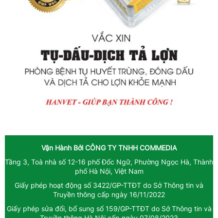
Vận Hành Bởi
CÔNG TY TNHH COMMEDIA
Tầng 3, Toà nhà số 12-16 phố Đốc Ngữ, Phường Ngọc Hà, Thành
phố Hà Nội, Việt Nam
Giấy phép hoạt động số 3422/GP-TTĐT do Sở Thông tin và
Truyền thông cấp ngày 16/11/2022
Giấy phép sửa đổi, bổ sung số 159/GP-TTĐT do Sở Thông tin và
Truyền thông Hà Nội cấp ngày 07/08/2023