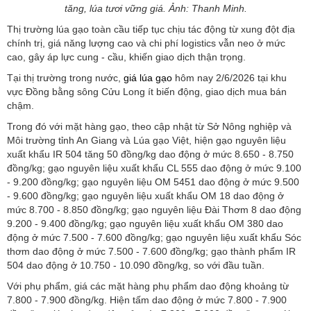
tăng, lúa tươi vững giá. Ảnh: Thanh Minh.
Thị trường lúa gạo toàn cầu tiếp tục chịu tác động từ xung đột địa
chính trị, giá năng lượng cao và chi phí logistics vẫn neo ở mức
cao, gây áp lực cung - cầu, khiến giao dịch thận trọng.
Tại thị trường trong nước,
giá lúa gạo
hôm nay 2/6/2026 tại khu
vực Đồng bằng sông Cửu Long ít biến động, giao dịch mua bán
chậm.
Trong đó với mặt hàng gạo, theo cập nhật từ Sở Nông nghiệp và
Môi trường tỉnh An Giang và Lúa gạo Việt, hiện gạo nguyên liệu
xuất khẩu IR 504 tăng 50 đồng/kg dao động ở mức 8.650 - 8.750
đồng/kg; gạo nguyên liệu xuất khẩu CL 555 dao động ở mức 9.100
- 9.200 đồng/kg; gạo nguyên liệu OM 5451 dao động ở mức 9.500
- 9.600 đồng/kg; gạo nguyên liệu xuất khẩu OM 18 dao động ở
mức 8.700 - 8.850 đồng/kg; gạo nguyên liệu Đài Thơm 8 dao động
9.200 - 9.400 đồng/kg; gạo nguyên liệu xuất khẩu OM 380 dao
động ở mức 7.500 - 7.600 đồng/kg; gạo nguyên liệu xuất khẩu Sóc
thơm dao động ở mức 7.500 - 7.600 đồng/kg; gạo thành phẩm IR
504 dao động ở 10.750 - 10.090 đồng/kg, so với đầu tuần.
Với phụ phẩm, giá các mặt hàng phụ phẩm dao động khoảng từ
7.800 - 7.900 đồng/kg. Hiện tấm dao động ở mức 7.800 - 7.900