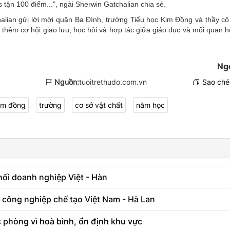
s tận 100 điểm...", ngài Sherwin Gatchalian chia sẻ.
halian gửi lời mời quận Ba Đình, trường Tiểu học Kim Đồng và thầy cô
thêm cơ hội giao lưu, học hỏi và hợp tác giữa giáo dục và mối quan h
Ng
Nguồn:
tuoitrethudo.com.vn
Sao chép
kim đồng
trường
cơ sở vật chất
năm học
i doanh nghiệp Việt - Hàn
 công nghiệp chế tạo Việt Nam - Hà Lan
 phòng vì hoà bình, ổn định khu vực