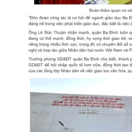
Đoàn thăm quan cơ sở 
"Đón đoàn công tác là cơ hội để ngành giáo dục Ba Đìn
đáng nể trong việc phát triển giáo dục, đặc biệt là việ
Ông Lê Đức Thuận nhấn mạnh, quận Ba Đình luôn quan
đang có thế mạnh; đồng thời, hy vọng thời gian tới, v
riêng trong nhiều lĩnh vực, trong đó có chuyển đổi số
nghị và hợp tác giữa Nhân dân hai nước Việt Nam và Ph
Trưởng phòng GD&ĐT quận Ba Đình cho biết, thành p
GD&ĐT để hội nhập quốc tế hơn nữa; đồng thời tạo đi
của các tầng lớp Nhân dân về việc giao lưu văn hóa, q