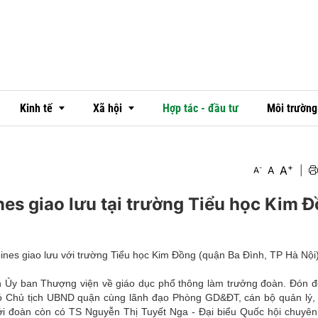
Kinh tế
Xã hội
Hợp tác - đầu tư
Môi trường
+
A
-
A
|
A
Thị trường
Văn hóa
nes giao lưu tại trường Tiểu học Kim 
Ngân hàng
Đời sống
Doanh nghiệp - doanh nhân
Emagazine
ines giao lưu với trường Tiểu học Kim Đồng (quận Ba Đình, TP Hà Nội)
OCOP
ch Ủy ban Thượng viện về giáo dục phổ thông làm trưởng đoàn. Đón 
ó Chủ tịch UBND quận cùng lãnh đạo Phòng GD&ĐT, cán bộ quản lý, 
ới đoàn còn có TS Nguyễn Thị Tuyết Nga - Đại biểu Quốc hội chuyên