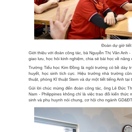
Đoàn dự giờ tiế
Giới thiệu với đoàn công tác, bà Nguyễn Thị Vân Anh 
giao lưu, học hỏi kinh nghiệm, chia sẻ bài học về nâng
Trường Tiểu học Kim Đồng là ngôi trường có bề dày tru
huyết, học sinh tích cực. Hiệu trưởng nhà trường c
thuật, phòng Kĩ thuật Stem và dự một tiết tiếng Anh tại 
Gửi lời chúc mừng đến đoàn công tác, ông Lê Đức T
Nam - Philippines không chỉ là việc trao đổi kiến thức
sinh và phụ huynh nói chung, cơ hội cho ngành GD&ĐT 