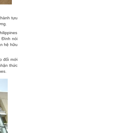
thành tựu
ởng.
ilippines
 Đình nói
an hệ hữu
p đổi mới
nhận thức
nes.