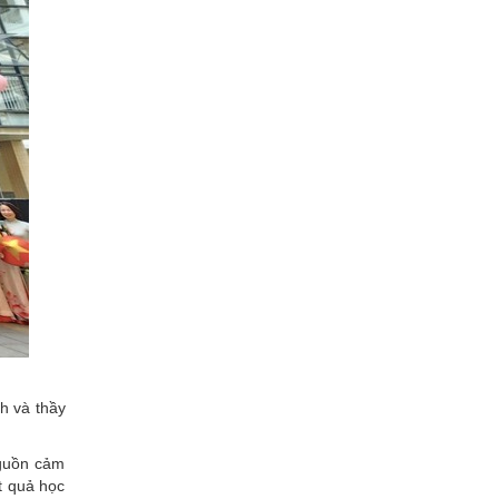
h và thầy
nguồn cảm
t quả học