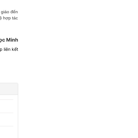
 giáo đến
ệ hợp tác
ọc Minh
 liên kết