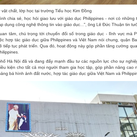
vật chất, lớp học tại trường Tiểu học Kim Đồng
h chia sẻ, học hỏi giao lưu với giáo dục Philippines - nơi có những 
c áp dụng công nghệ thông tin vào giáo dục...", ông Lê Đức Thuận tin tư
 tâm, chú trọng tới chuyển đổi số trong giáo dục - lĩnh vực mà Ph
iệc hợp tác giáo dục giữa Philippines và Việt Nam nói chung, quận Ba
 sẽ tiếp tục phát triển. Qua đó, hoạt động này góp phần tăng cường qu
ilippines.
hố Hà Nội đã và đang đẩy mạnh đầu tư các nguồn lực cho sự nghiệ
ều kiện cho tất cả mọi người tham gia học tập, góp phần nâng cao 
uảng bá hình ảnh đất nước, hợp tác giáo dục giữa Việt Nam và Philippi