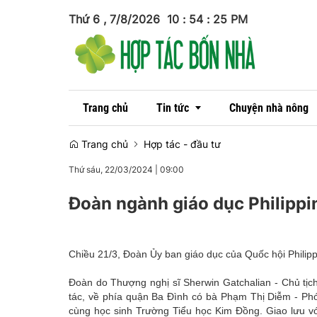
Thứ 6 , 7/8/2026
10
:
54
:
27
PM
Trang chủ
Tin tức
Chuyện nhà nông
Trang chủ
Hợp tác - đầu tư
Thứ sáu, 22/03/2024
|
09:00
Tin trong nước
Đoàn ngành giáo dục Philippi
Tin quốc tế
Chiều 21/3, Đoàn Ủy ban giáo dục của Quốc hội Philipp
Đoàn do Thượng nghị sĩ Sherwin Gatchalian - Chủ tị
tác, về phía quận Ba Đình có bà Phạm Thị Diễm - Ph
cùng học sinh Trường Tiểu học Kim Đồng. Giao lưu v