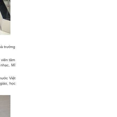
hà trường
 viên tâm
 nhạc, Mĩ
nước Việt
 giáo, học