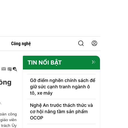
Công nghệ
TIN NỔI BẬT
Gỡ điểm nghẽn chính sách để
Đồng
giữ sức cạnh tranh ngành ô
tô, xe máy
.
Nghệ An trước thách thức và
cơ hội nâng tầm sản phẩm
đoàn công
OCOP
giáo viên
 trách Ủy