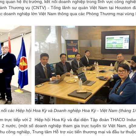
g quan hệ thị trường, kết nối doanh nghiệp trong lĩnh vực công nghi
hánh Thương vụ (CNTV) - Tổng lãnh sự quán Việt Nam tại Houston đ
 các doanh nghiệp lớn Việt Nam thông qua các Phòng Thương mại vùn
nối các Hiệp hội Hoa Kỳ và Doanh nghiệp Hoa Kỳ - Việt Nam (tháng 1
trực tiếp với 2 Hiệp hội Hoa Kỳ và đại diện Tập đoàn THACO Indust
p 2 nước, (một số doanh nghiệp tham gia trực tuyến từ Việt Nam, gồ
 công nghiệp, Trung tâm Hỗ trợ xúc tiến thương mại và đầu tư thuộ