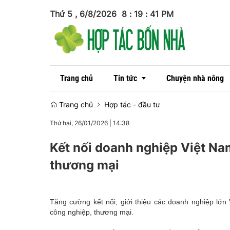
Thứ 5 , 6/8/2026
8
:
19
:
42
PM
Trang chủ
Tin tức
Chuyện nhà nông
Trang chủ
Hợp tác - đầu tư
Thứ hai, 26/01/2026
|
14:38
Tin trong nước
Kết nối doanh nghiệp Việt Na
Tin quốc tế
thương mại
Tăng cường kết nối, giới thiệu các doanh nghiệp lớ
công nghiệp, thương mại.