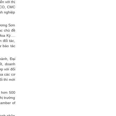
n với thị
HACO, CMC
nh nghiệp
Lương Sơn
các chủ đề
 Hoa Kỳ….
 đối tác,
ự báo tác
hành, Đại
t, doanh
ợp với đối
ua các cơ
ối thì mới
ó hơn 500
thị trường
hamber of
oanh nhân