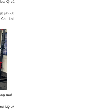
 Hoa Kỳ và
ể kết nối
 Chu Lai,
ương mại
tại Mỹ và