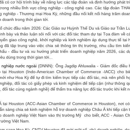
có cơ hội trình bày về năng lực các tập đoàn và định hướng phát triể
 trong nhiều lĩnh vực công nghiệp - công nghệ cao. Các tập đoàn T
ông nghiệp - Thương mại Hoa Kỳ, những đầu nối kết nối hàng trăm doa
 doanh trong thời gian tới.
V tổ chức đầu năm 2026: Các Giáo sư Huỳnh Thế Du và Giáo sư Trần 
trình bày và thảo luận sôi nổi với các đối tác tham dự tại Tọa đàm về 
huyển giao công nghệ, khởi nghiệp và kinh nghiệm áp dụng thực tế tại
đã tập trung vào việc chia sẻ thông tin thị trường, nhu cầu tìm kiếm
khẩu - đầu tư và xu hướng phát triển doanh nghiệp năm 2026, các d
u dùng trong thời gian tới...
 nghiệp nước ngoài
(DNNN): Ông Jagdip Ahluwalia - Giám đốc điều 
 tại Houston (Indo-American Chamber of Commerce -IACC) cho biế
ới như Hoa Kỳ để tự đi tìm kiếm trực tiếp các đối tác, mà nên phối h
nghiệp, đối tác có giấy phép và kinh nghiệm để tiếp cận (như thông q
 đối tác cùng ngành nghề) để thẩm tra năng lực đối tác trước khi kết n
 tại Houston (ACC-Asian Chamber of Commerce in Houston), nơi c
sẵn sàng chia sẻ kinh nghiệm hỗ trợ doanh nghiệp Châu Á khi tiếp cận 
cho doanh nghiệp Việt Nam vào thị trường Mỹ cho biết, ACC - Asian C
trường Việt Nam.
ệt Nam sang Hoa Kỳ, CNTV Houston đã mời một số chủ doanh nghiệp, d