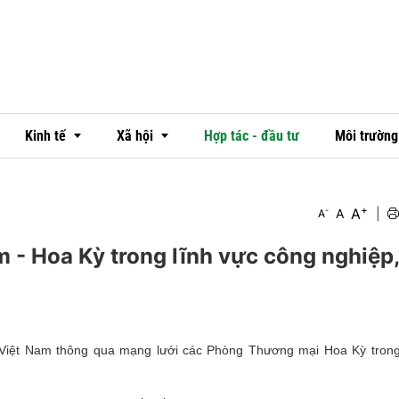
Kinh tế
Xã hội
Hợp tác - đầu tư
Môi trường
+
A
-
A
|
A
Thị trường
Văn hóa
m - Hoa Kỳ trong lĩnh vực công nghiệp,
Ngân hàng
Đời sống
Doanh nghiệp - doanh nhân
Emagazine
OCOP
n Việt Nam thông qua mạng lưới các Phòng Thương mại Hoa Kỳ trong