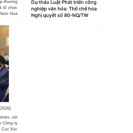
Dự thảo Luật Phát triển công
ệp-thương
ã tổ chức
nghiệp văn hóa: Thể chế hóa
g Nam Hoa
Nghị quyết số 80-NQ/TW
/2026).
ries, với
m Công ty
c Cục Xúc