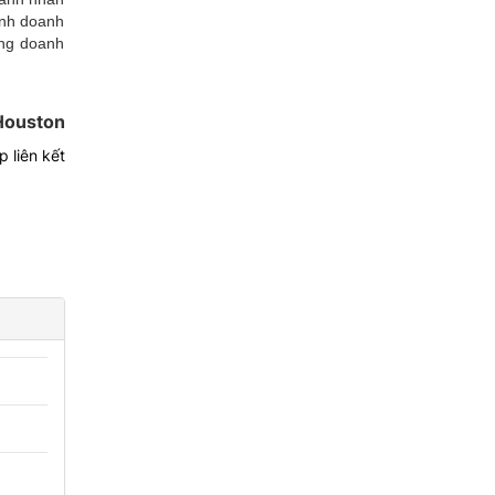
ành doanh
ồng doanh
Houston
 liên kết