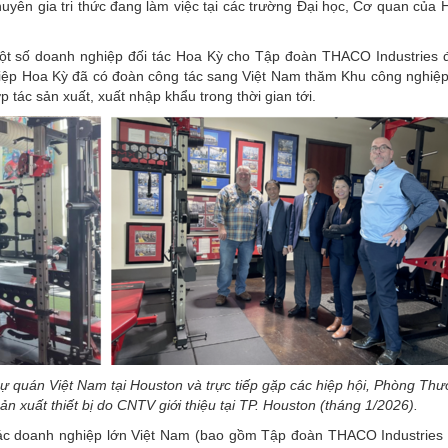
chuyên gia tri thức đang làm việc tại các trường Đại học, Cơ quan của
t số doanh nghiệp đối tác Hoa Kỳ cho Tập đoàn THACO Industries đ
ghiệp Hoa Kỳ đã có đoàn công tác sang Việt Nam thăm Khu công nghiệp
 tác sản xuất, xuất nhập khẩu trong thời gian tới.
ự quán Việt Nam tại Houston và trực tiếp gặp các hiệp hội, Phòng Th
ản xuất thiết bị do CNTV giới thiệu tại TP. Houston (tháng 1/2026).
các doanh nghiệp lớn Việt Nam (bao gồm Tập đoàn THACO Industries 