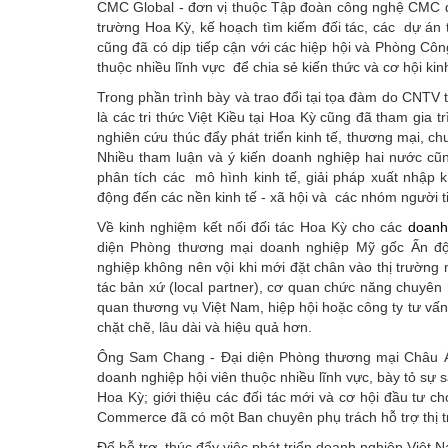
CMC Global - đơn vị thuộc Tập đoàn công nghệ CMC đã 
trường Hoa Kỳ, kế hoạch tìm kiếm đối tác, các dự án
cũng đã có dịp tiếp cận với các hiệp hội và Phòng C
thuộc nhiều lĩnh vực để chia sẻ kiến thức và cơ hội kinh
Trong phần trình bày và trao đổi tại tọa đàm do CNT
là các tri thức Việt Kiều tại Hoa Kỳ cũng đã tham gia 
nghiên cứu thúc đẩy phát triển kinh tế, thương mại, c
Nhiều tham luận và ý kiến doanh nghiệp hai nước cũng 
phân tích các mô hình kinh tế, giải pháp xuất nhập 
động đến các nền kinh tế - xã hội và các nhóm người tiê
Về kinh nghiệm kết nối đối tác Hoa Kỳ cho các
doanh
diện Phòng thương mại doanh nghiệp Mỹ gốc Ấn độ
nghiệp không nên vội khi mới đặt chân vào thị trường m
tác bản xứ (local partner), cơ quan chức năng chuyên 
quan thương vụ Việt Nam, hiệp hội hoặc công ty tư vấn,
chặt chẽ, lâu dài và hiệu quả hơn.
Ông Sam Chang - Đại diện Phòng thương mại Châu Á
doanh nghiệp hội viên thuộc nhiều lĩnh vực, bày tỏ sự 
Hoa Kỳ; giới thiệu các đối tác mới và cơ hội đầu tư 
Commerce đã có một Ban chuyên phụ trách hỗ trợ thị 
Để hỗ trợ, thúc đẩy việc phát triển doanh nghiệp Vi