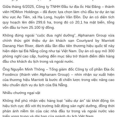
Giữa tháng 6/2025, Công ty TNHH Đầu tư địa ốc Hải Đăng – thành
viên HDMon Holdings – đã được lựa chọn làm chủ đầu tư dự án tại
khu vực Ao Tiên, xã Hạ Long, huyện Vân Đồn. Dự án có diện tích
quy hoạch lên đến 299,6 ha, trong đó có 20,1 ha mặt biển, tổng
vốn đầu tư hơn 25.100 tỷ đồng.
Không đứng ngoài “cuộc đua nghỉ dưỡng”, Alphanam Group vừa
chính thức giới thiệu dự án khách sạn Courtyard by Marriott
Danang Han River, đánh dấu lần đầu tiên thương hiệu quốc tế này
hiện diện tại Đà Nẵng cũng như tại Việt Nam. Dự án có quy mô 300
phòng nghỉ cao cấp, hướng đến mục tiêu trở thành điểm đến hàng
đầu cho khách du lịch trong và ngoài nước.
Ông Nguyễn Minh Thông – Tổng giám đốc Công ty cổ phần Địa ốc
Foodinco (thành viên Alphanam Group) – nhìn nhận sự xuất hiện
của thương hiệu Marriott là bước đi chiến lược trong việc nâng cao
tiêu chuẩn dịch vụ du lịch của Đà Nẵng.
Nhiều chướng ngại vật
Không thể phủ nhận việc hàng loạt “siêu dự án” tái khởi động tín
hiệu tích cực đối với thị trường bất động sản nghỉ dưỡng, đồng thời
phản ánh niềm tin của các nhà đầu tư trong và ngoài nước vào
triển vọng trung và dài hạn của ngành du lịch Việt Nam.