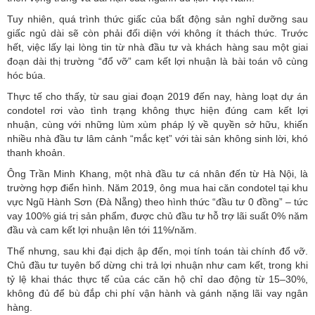
Tuy nhiên, quá trình thức giấc của bất động sản nghỉ dưỡng sau
giấc ngủ dài sẽ còn phải đối diện với không ít thách thức. Trước
hết, việc lấy lại lòng tin từ nhà đầu tư và khách hàng sau một giai
đoạn dài thị trường “đổ vỡ” cam kết lợi nhuận là bài toán vô cùng
hóc búa.
Thực tế cho thấy, từ sau giai đoạn 2019 đến nay, hàng loạt dự án
condotel rơi vào tình trạng không thực hiện đúng cam kết lợi
nhuận, cùng với những lùm xùm pháp lý về quyền sở hữu, khiến
nhiều nhà đầu tư lâm cảnh “mắc kẹt” với tài sản không sinh lời, khó
thanh khoản.
Ông Trần Minh Khang, một nhà đầu tư cá nhân đến từ Hà Nội, là
trường hợp điển hình. Năm 2019, ông mua hai căn condotel tại khu
vực Ngũ Hành Sơn (Đà Nẵng) theo hình thức “đầu tư 0 đồng” – tức
vay 100% giá trị sản phẩm, được chủ đầu tư hỗ trợ lãi suất 0% năm
đầu và cam kết lợi nhuận lên tới 11%/năm.
Thế nhưng, sau khi đại dịch ập đến, mọi tính toán tài chính đổ vỡ.
Chủ đầu tư tuyên bố dừng chi trả lợi nhuận như cam kết, trong khi
tỷ lệ khai thác thực tế của các căn hộ chỉ dao động từ 15–30%,
không đủ để bù đắp chi phí vận hành và gánh nặng lãi vay ngân
hàng.