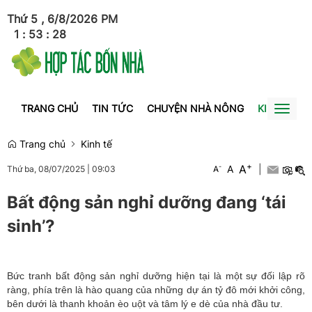
Thứ 5 , 6/8/2026
PM
1
:
53
:
28
TRANG CHỦ
TIN TỨC
CHUYỆN NHÀ NÔNG
KINH TẾ
Toggl
naviga
Trang chủ
Kinh tế
+
A
-
A
|
Thứ ba, 08/07/2025
|
09:03
A
Bất động sản nghỉ dưỡng đang ‘tái
sinh’?
Bức tranh bất động sản nghỉ dưỡng hiện tại là một sự đối lập rõ
ràng, phía trên là hào quang của những dự án tỷ đô mới khởi công,
bên dưới là thanh khoản èo uột và tâm lý e dè của nhà đầu tư.