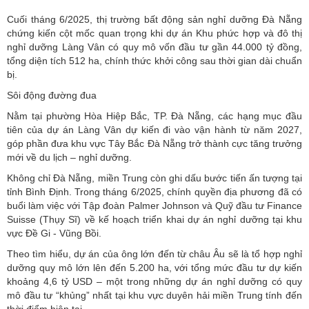
Cuối tháng 6/2025, thị trường bất động sản nghỉ dưỡng Đà Nẵng
chứng kiến cột mốc quan trọng khi dự án Khu phức hợp và đô thị
nghỉ dưỡng Làng Vân có quy mô vốn đầu tư gần 44.000 tỷ đồng,
tổng diện tích 512 ha, chính thức khởi công sau thời gian dài chuẩn
bị.
Sôi động đường đua
Nằm tại phường Hòa Hiệp Bắc, TP. Đà Nẵng, các hạng mục đầu
tiên của dự án Làng Vân dự kiến đi vào vận hành từ năm 2027,
góp phần đưa khu vực Tây Bắc Đà Nẵng trở thành cực tăng trưởng
mới về du lịch – nghỉ dưỡng.
Không chỉ Đà Nẵng, miền Trung còn ghi dấu bước tiến ấn tượng tại
tỉnh Bình Định. Trong tháng 6/2025, chính quyền địa phương đã có
buổi làm việc với Tập đoàn Palmer Johnson và Quỹ đầu tư Finance
Suisse (Thụy Sĩ) về kế hoạch triển khai dự án nghỉ dưỡng tại khu
vực Đề Gi - Vũng Bồi.
Theo tìm hiểu, dự án của ông lớn đến từ châu Âu sẽ là tổ hợp nghỉ
dưỡng quy mô lớn lên đến 5.200 ha, với tổng mức đầu tư dự kiến
khoảng 4,6 tỷ USD – một trong những dự án nghỉ dưỡng có quy
mô đầu tư “khủng” nhất tại khu vực duyên hải miền Trung tính đến
thời điểm hiện tại.