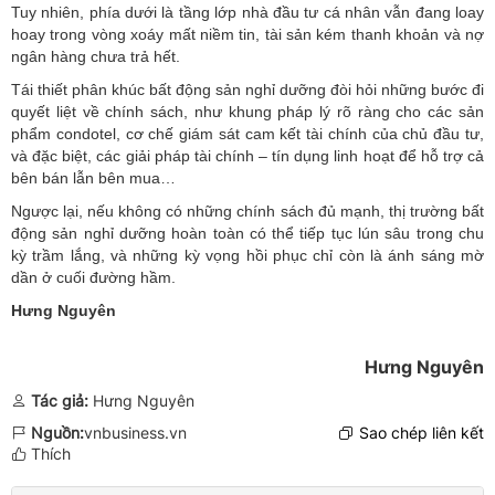
Tuy nhiên, phía dưới là tầng lớp nhà đầu tư cá nhân vẫn đang loay
hoay trong vòng xoáy mất niềm tin, tài sản kém thanh khoản và nợ
ngân hàng chưa trả hết.
Tái thiết phân khúc bất động sản nghỉ dưỡng đòi hỏi những bước đi
quyết liệt về chính sách, như khung pháp lý rõ ràng cho các sản
phẩm condotel, cơ chế giám sát cam kết tài chính của chủ đầu tư,
và đặc biệt, các giải pháp tài chính – tín dụng linh hoạt để hỗ trợ cả
bên bán lẫn bên mua…
Ngược lại, nếu không có những chính sách đủ mạnh, thị trường bất
động sản nghỉ dưỡng hoàn toàn có thể tiếp tục lún sâu trong chu
kỳ trầm lắng, và những kỳ vọng hồi phục chỉ còn là ánh sáng mờ
dần ở cuối đường hầm.
Hưng Nguyên
Hưng Nguyên
Tác giả:
Hưng Nguyên
Nguồn:
vnbusiness.vn
Sao chép liên kết
Thích