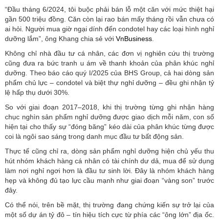
“Đầu tháng 6/2024, tôi buộc phải bán lỗ một căn với mức thiệt hại
gần 500 triệu đồng. Căn còn lại rao bán mấy tháng rồi vẫn chưa có
ai hỏi. Người mua giờ ngại dính đến condotel hay các loại hình nghỉ
dưỡng lắm”, ông Khang chia sẻ với
VnBusiness
.
Không chỉ nhà đầu tư cá nhân, các đơn vị nghiên cứu thị trường
cũng đưa ra bức tranh u ám về thanh khoản của phân khúc nghỉ
dưỡng. Theo báo cáo quý I/2025 của BHS Group, cả hai dòng sản
phẩm chủ lực – condotel và biệt thự nghỉ dưỡng – đều ghi nhận tỷ
lệ hấp thụ dưới 30%.
So với giai đoạn 2017–2018, khi thị trường từng ghi nhận hàng
chục nghìn sản phẩm nghỉ dưỡng được giao dịch mỗi năm, con số
hiện tại cho thấy sự “đóng băng” kéo dài của phân khúc từng được
coi là ngôi sao sáng trong danh mục đầu tư bất động sản.
Thực tế cũng chỉ ra, dòng sản phẩm nghỉ dưỡng hiện chủ yếu thu
hút nhóm khách hàng cá nhân có tài chính dư dả, mua để sử dụng
làm nơi nghỉ ngơi hơn là đầu tư sinh lời. Đây là nhóm khách hàng
hẹp và không đủ tạo lực cầu mạnh như giai đoạn “vàng son” trước
đây.
Có thể nói, trên bề mặt, thị trường đang chứng kiến sự trở lại của
một số dự án tỷ đô – tín hiệu tích cực từ phía các “ông lớn” địa ốc.