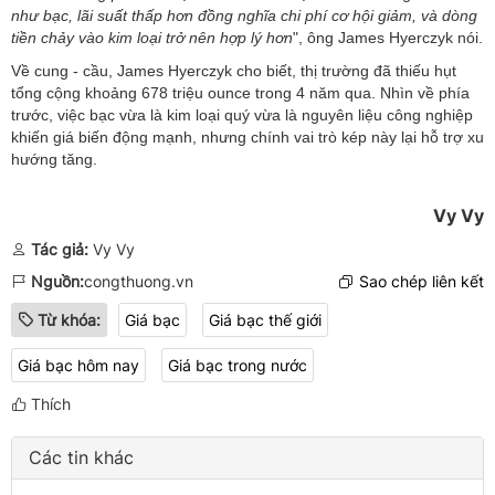
như bạc, lãi suất thấp hơn đồng nghĩa chi phí cơ hội giảm, và dòng
tiền chảy vào kim loại trở nên hợp lý hơn
", ông James Hyerczyk nói.
Về cung - cầu, James Hyerczyk cho biết, thị trường đã thiếu hụt
tổng cộng khoảng 678 triệu ounce trong 4 năm qua. Nhìn về phía
trước, việc bạc vừa là kim loại quý vừa là nguyên liệu công nghiệp
khiến giá biến động mạnh, nhưng chính vai trò kép này lại hỗ trợ xu
hướng tăng.
Vy Vy
Tác giả:
Vy Vy
Nguồn:
congthuong.vn
Sao chép liên kết
Từ khóa:
Giá bạc
Giá bạc thế giới
Giá bạc hôm nay
Giá bạc trong nước
Thích
Các tin khác