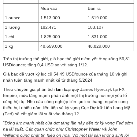
Mua vào
Bán ra
1 ounce
1.513.000
1.519.000
1 lượng
182.471
183.107
1 chỉ
1.825.000
1.831.000
1 kg
48.659.000
48.829.000
Trên thị trường thế giới, giá bạc thế giới niêm yết ở ngưỡng 56,81
USD/ounce; tăng 0,4 USD so với sáng 1/12.
Giá bạc đã vượt kỷ lục cũ 54,49 USD/ounce của tháng 10 và ghi
nhận tuần tăng mạnh nhất kể từ tháng 5/2024.
Theo chuyên gia phân tích
kim loại quý
James Hyerczyk tại FX
Empire, mức tăng mạnh phản ánh một thị trường nơi mọi yếu tố
cùng hội tụ: Nhu cầu công nghiệp liên tục leo thang, nguồn cung
thiếu hụt nhiều năm liên tiếp và kỳ vọng Cục Dự trữ Liên bang Mỹ
(Fed) sẽ cắt giảm lãi suất vào tháng 12.
"
Động lực mạnh nhất của đợt tăng lần này đến từ kỳ vọng Fed sớm
hạ lãi suất. Các quan chức như Christopher Waller và John
Williams cũng phát tín hiệu ôn hòa. Với một tài sản không sinh lời