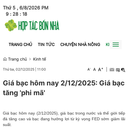
Thứ 5 , 6/8/2026
PM
9
:
28
:
18
TRANG CHỦ
TIN TỨC
CHUYỆN NHÀ NÔNG
KINH TẾ
Toggl
naviga
Trang chủ
Kinh tế
+
A
-
A
|
Thứ ba, 02/12/2025
|
11:00
A
Giá bạc hôm nay 2/12/2025: Giá bạc
tăng 'phi mã'
Giá bạc hôm nay (2/12/2025), giá bạc trong nước và thế giới tiếp
đà tăng cao và bạc đang hưởng lợi từ kỳ vọng FED sớm giảm lãi
suất.