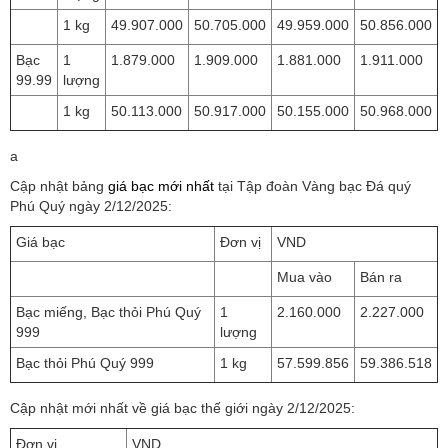
1 kg
49.907.000
50.705.000
49.959.000
50.856.000
Bạc
1
1.879.000
1.909.000
1.881.000
1.911.000
99.99
lượng
1 kg
50.113.000
50.917.000
50.155.000
50.968.000
a
Cập nhật bảng
giá bạc mới nhất
tại
Tập đoàn Vàng bạc Đá quý
Phú Quý
ngày 2/12/2025:
Giá bạc
Đơn vị
VND
Mua vào
Bán ra
Bạc miếng, Bạc thỏi Phú Quý
1
2.160.000
2.227.000
999
lượng
Bạc thỏi Phú Quý 999
1 kg
57.599.856
59.386.518
Cập nhật mới nhất về giá bạc thế giới ngày 2/12/2025:
Đơn vị
VND