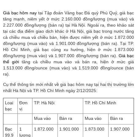
Giá bạc hôm nay
tại Tập đoàn Vàng bạc Đá quý Phú Quý, giá bạc
tăng mạnh, niêm yết ở mức 2.160.000 đồng/lượng (mua vào) và
2.227.000 đồng/lượng (bán ra) tại Hà Nội. Ngoài ra, theo khảo sát
tại các địa điểm giao dịch khác ở Hà Nội, giá bạc trong nước tăng
cả chiều mua và chiều bán, hiện được niêm yết ở mức 1.872.000
đồng/lượng (mua vào) và 1.901.000 đồng/lượng (bán ra). Tại TP.
Hồ Chí Minh, giá bạc cùng xu hướng, hiện ở mức 1.873.000
đồng/lượng (mua vào) và 1.907.000 đồng/lượng (bán ra).
Giá bạc
thế giới
tăng cả chiều mua vào và bán ra, hiện ở mức giá
1.513.000 đồng/ounce (mua vào) và 1.519.000 đồng/ounce (bán
ra).
Cụ thể thông tin mới nhất về giá bạc hôm nay tại hai thị trường lớn
nhất Hà Nội và TP. Hồ Chí Minh ngày 2/12/2025:
Loại
Đơn
TP. Hà Nội
TP. Hồ Chí Minh
bạc
vị
Mua vào
Bán ra
Mua vào
Bán ra
Bạc
1
1.872.000
1.901.000
1.873.000
1.907.000
99.9
lượng