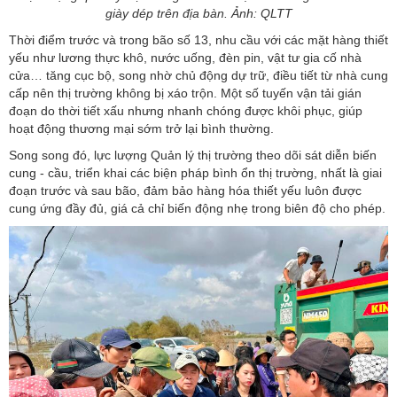
giày dép trên địa bàn. Ảnh: QLTT
Thời điểm trước và trong bão số 13, nhu cầu với các mặt hàng thiết
yếu như lương thực khô, nước uống, đèn pin, vật tư gia cố nhà
cửa… tăng cục bộ, song nhờ chủ động dự trữ, điều tiết từ nhà cung
cấp nên thị trường không bị xáo trộn. Một số tuyến vận tải gián
đoạn do thời tiết xấu nhưng nhanh chóng được khôi phục, giúp
hoạt động thương mại sớm trở lại bình thường.
Song song đó, lực lượng Quản lý thị trường theo dõi sát diễn biến
cung - cầu, triển khai các biện pháp bình ổn thị trường, nhất là giai
đoạn trước và sau bão, đảm bảo hàng hóa thiết yếu luôn được
cung ứng đầy đủ, giá cả chỉ biến động nhẹ trong biên độ cho phép.