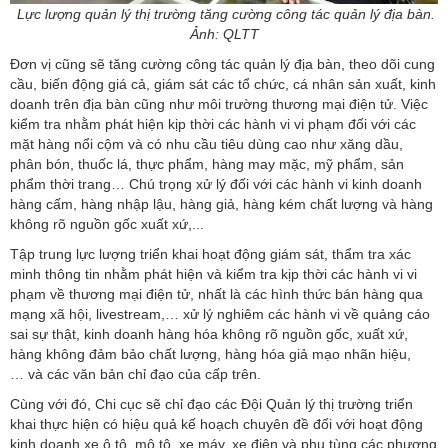
Lực lượng quản lý thị trường tăng cường công tác quản lý địa bàn.
Ảnh: QLTT
Đơn vị cũng sẽ tăng cường công tác quản lý địa bàn, theo dõi cung
cầu, biến động giá cả, giám sát các tổ chức, cá nhân sản xuất, kinh
doanh trên địa bàn cũng như môi trường thương mại điện tử. Việc
kiểm tra nhằm phát hiện kịp thời các hành vi vi phạm đối với các
mặt hàng nổi cộm và có nhu cầu tiêu dùng cao như xăng dầu,
phân bón, thuốc lá, thực phẩm, hàng may mặc, mỹ phẩm, sản
phẩm thời trang… Chú trọng xử lý đối với các hành vi kinh doanh
hàng cấm, hàng nhập lậu, hàng giả, hàng kém chất lượng và hàng
không rõ nguồn gốc xuất xứ,...
Tập trung lực lượng triển khai hoạt động giám sát, thẩm tra xác
minh thông tin nhằm phát hiện và kiểm tra kịp thời các hành vi vi
phạm về thương mại điện tử, nhất là các hình thức bán hàng qua
mạng xã hội, livestream,… xử lý nghiêm các hành vi về quảng cáo
sai sự thật, kinh doanh hàng hóa không rõ nguồn gốc, xuất xứ,
hàng không đảm bảo chất lượng, hàng hóa giả mạo nhãn hiệu,
… và các văn bản chỉ đạo của cấp trên.
Cùng với đó, Chi cục sẽ chỉ đạo các Đội Quản lý thị trường triển
khai thực hiện có hiệu quả kế hoạch chuyên đề đối với hoạt động
kinh doanh xe ô tô, mô tô, xe máy, xe điện và phụ tùng các phương