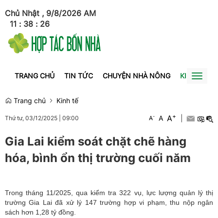
Chủ Nhật , 9/8/2026
AM
11
:
38
:
26
TRANG CHỦ
TIN TỨC
CHUYỆN NHÀ NÔNG
KINH TẾ
Toggl
naviga
Trang chủ
Kinh tế
+
A
-
A
|
Thứ tư, 03/12/2025
|
09:00
A
Gia Lai kiểm soát chặt chẽ hàng
hóa, bình ổn thị trường cuối năm
Trong tháng 11/2025, qua kiểm tra 322 vụ, lực lượng quản lý thị
trường Gia Lai đã xử lý 147 trường hợp vi phạm, thu nộp ngân
sách hơn 1,28 tỷ đồng.