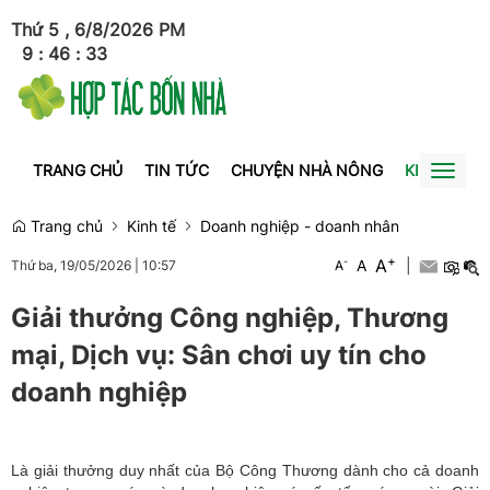
Thứ 5 , 6/8/2026
PM
9
:
46
:
33
TRANG CHỦ
TIN TỨC
CHUYỆN NHÀ NÔNG
KINH TẾ
Toggl
naviga
Trang chủ
Kinh tế
Doanh nghiệp - doanh nhân
+
A
-
A
|
Thứ ba, 19/05/2026
|
10:57
A
Giải thưởng Công nghiệp, Thương
mại, Dịch vụ: Sân chơi uy tín cho
doanh nghiệp
Là giải thưởng duy nhất của Bộ Công Thương dành cho cả doanh