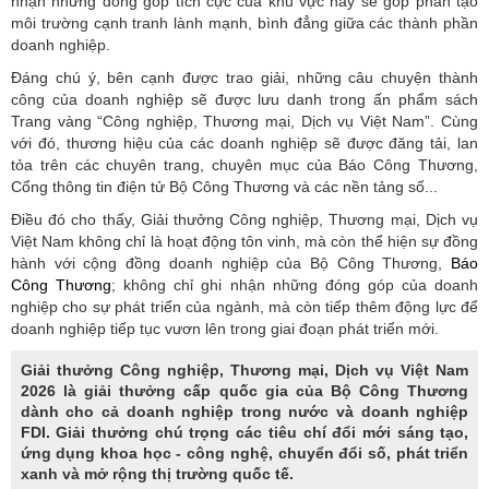
nhận những đóng góp tích cực của khu vực này sẽ góp phần tạo
môi trường cạnh tranh lành mạnh, bình đẳng giữa các thành phần
doanh nghiệp.
Đáng chú ý, bên cạnh được trao giải, những câu chuyện thành
công của doanh nghiệp sẽ được lưu danh trong ấn phẩm sách
Trang vàng “Công nghiệp, Thương mại, Dịch vụ Việt Nam”. Cùng
với đó, thương hiệu của các doanh nghiệp sẽ được đăng tải, lan
tỏa trên các chuyên trang, chuyên mục của Báo Công Thương,
Cổng thông tin điện tử Bộ Công Thương và các nền tảng số...
Điều đó cho thấy, Giải thưởng Công nghiệp, Thương mại, Dịch vụ
Việt Nam không chỉ là hoạt động tôn vinh, mà còn thể hiện sự đồng
hành với cộng đồng doanh nghiệp của Bộ Công Thương,
Báo
Công Thương
; không chỉ ghi nhận những đóng góp của doanh
nghiệp cho sự phát triển của ngành, mà còn tiếp thêm động lực để
doanh nghiệp tiếp tục vươn lên trong giai đoạn phát triển mới.
Giải thưởng Công nghiệp, Thương mại, Dịch vụ Việt Nam
2026 là giải thưởng cấp quốc gia của Bộ Công Thương
dành cho cả doanh nghiệp trong nước và doanh nghiệp
FDI. Giải thưởng chú trọng các tiêu chí đổi mới sáng tạo,
ứng dụng khoa học - công nghệ, chuyển đổi số, phát triển
xanh và mở rộng thị trường quốc tế.