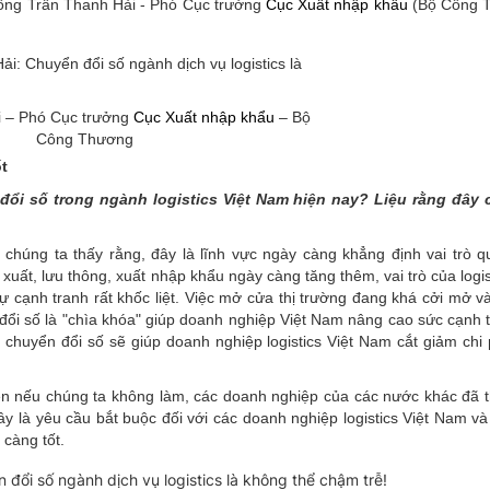
 ông Trần Thanh Hải - Phó Cục trưởng
Cục Xuất nhập khẩu
(Bộ Công T
i – Phó Cục trưởng
Cục Xuất nhập khẩu
– Bộ
Công Thương
t
ổi số trong ngành logistics Việt Nam hiện nay? Liệu rằng đây 
, chúng ta thấy rằng, đây là lĩnh vực ngày càng khẳng định vai trò q
 xuất, lưu thông, xuất nhập khẩu ngày càng tăng thêm, vai trò của logi
ự cạnh tranh rất khốc liệt. Việc mở cửa thị trường đang khá cởi mở v
 đổi số là "chìa khóa" giúp doanh nghiệp Việt Nam nâng cao sức cạnh 
chuyển đổi số sẽ giúp doanh nghiệp logistics Việt Nam cắt giảm chi 
ên nếu chúng ta không làm, các doanh nghiệp của các nước khác đã t
ây là yêu cầu bắt buộc đối với các doanh nghiệp logistics Việt Nam v
 càng tốt.