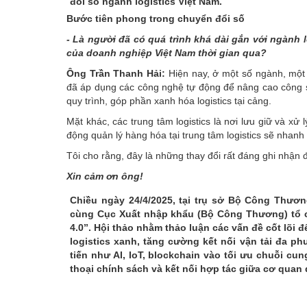
đổi số ngành logistics Việt Nam.
Bước tiên phong trong chuyển đổi số
- Là người đã có quá trình khá dài gắn với ngành 
của doanh nghiệp Việt Nam thời gian qua?
Ông Trần Thanh Hải:
Hiện nay, ở một số ngành, một 
đã áp dụng các công nghệ tự động để nâng cao công s
quy trình, góp phần xanh hóa logistics tại cảng.
Mặt khác, các trung tâm logistics là nơi lưu giữ và xử
động quản lý hàng hóa tại trung tâm logistics sẽ nhanh 
Tôi cho rằng, đây là những thay đổi rất đáng ghi nhận 
Xin cảm ơn ông!
Chiều ngày 24/4/2025, tại trụ sở Bộ Công Thư
cùng Cục Xuất nhập khẩu (Bộ Công Thương) tổ ch
4.0”. Hội thảo nhằm thảo luận các vấn đề cốt lõi 
logistics xanh, tăng cường kết nối vận tải đa p
tiến như AI, IoT, blockchain vào tối ưu chuỗi c
thoại chính sách và kết nối hợp tác giữa cơ quan 