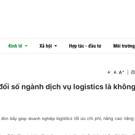
Kinh tế
Xã hội
Hợp tác - đầu tư
Môi trường
+
A
-
A
|
A
Thị trường
Văn hóa
i số ngành dịch vụ logistics là không
Ngân hàng
Đời sống
Doanh nghiệp - doanh nhân
Emagazine
OCOP
logistics tối ưu chi phí, nâng cao năng
à đòn bẩy giúp doanh nghiệp