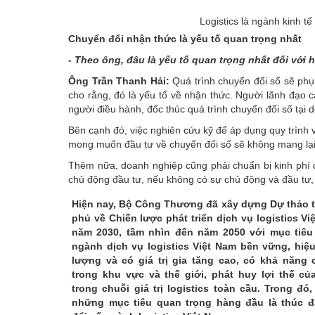
Logistics là ngành kinh t
Chuyển đổi nhận thức là yếu tố quan trọng nhất
- Theo ông, đâu là yếu tố quan trọng nhất đối với
Ông Trần Thanh Hải:
Quá trình chuyển đổi số sẽ phụ 
cho rằng, đó là yếu tố về nhận thức. Người lãnh đạo c
người điều hành, đốc thúc quá trình chuyển đổi số tại 
Bên cạnh đó, việc nghiên cứu kỹ để áp dụng quy trình v
mong muốn đầu tư về chuyển đối số sẽ không mang lại h
Thêm nữa, doanh nghiệp cũng phải chuẩn bị kinh phí đ
chủ động đầu tư, nếu không có sự chủ động và đầu tư,
Hiện nay, Bộ Công Thương đã xây dựng Dự thảo t
phủ về Chiến lược phát triển dịch vụ logistics V
năm 2030, tầm nhìn đến năm 2050 với mục tiêu 
ngành dịch vụ logistics Việt Nam bền vững, hiệu
lượng và có giá trị gia tăng cao, có khả năng 
trong khu vực và thế giới, phát huy lợi thế củ
trong chuỗi giá trị logistics toàn cầu. Trong đó
những mục tiêu quan trọng hàng đầu là thúc 