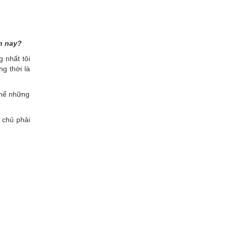
ện nay?
 nhất tôi
g thời là
 thể những
 chủ phải