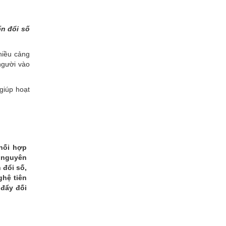
ển đổi số
hiều cảng
người vào
 giúp hoạt
hối hợp
ỷ nguyên
 đổi số,
ghệ tiên
 đẩy đối