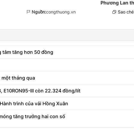
Phương Lan th
Nguồn:
congthuong.vn
Sao chép
g tâm tăng hơn 50 đồng
t một tháng qua
8, E10RON95-III còn 22.324 đồng/lít
 Hành trình của vải Hồng Xuân
 móng tăng trưởng hai con số