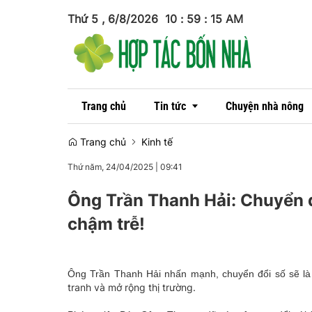
Thứ 5 , 6/8/2026
10
:
59
:
15
AM
Trang chủ
Tin tức
Chuyện nhà nông
Trang chủ
Kinh tế
Thứ năm, 24/04/2025
|
09:41
Tin trong nước
Ông Trần Thanh Hải: Chuyển đổ
Tin quốc tế
chậm trễ!
Ông Trần Thanh Hải nhấn mạnh, chuyển đổi số sẽ l
tranh và mở rộng thị trường.