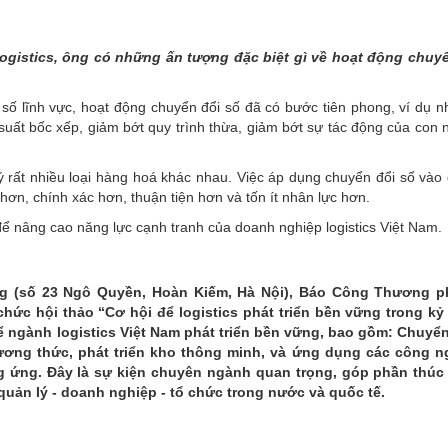
logistics, ông có những ấn tượng đặc biệt gì về hoạt động chuy
số lĩnh vực, hoạt động chuyển đổi số đã có bước tiên phong, ví dụ n
uất bốc xếp, giảm bớt quy trình thừa, giảm bớt sự tác động của con 
 lý rất nhiều loại hàng hoá khác nhau. Việc áp dụng chuyển đổi số vào
hơn, chính xác hơn, thuận tiện hơn và tốn ít nhân lực hơn.
để nâng cao năng lực cạnh tranh của doanh nghiệp logistics Việt Nam.
ơng (số 23 Ngô Quyền, Hoàn Kiếm, Hà Nội), Báo Công Thương p
ức hội thảo “Cơ hội để logistics phát triển bền vững trong k
để ngành logistics Việt Nam phát triển bền vững, bao gồm: Chuyển
hương thức, phát triển kho thông minh, và ứng dụng các công n
ung ứng. Đây là sự kiện chuyên ngành quan trọng, góp phần thúc
quản lý - doanh nghiệp - tổ chức trong nước và quốc tế.