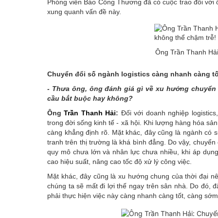
Phóng viên Báo Công Thương đã có cuộc trao đổi với
xung quanh vấn đề này.
Ông Trần Thanh Hả
Chuyển đổi số ngành logistics càng nhanh càng tố
- Thưa ông, ông đánh giá gì về xu hướng chuyển đ
cầu bắt buộc hay không?
Ông
Trần Thanh Hải
:
Đối với doanh nghiệp logistics
trong đời sống kinh tế - xã hội. Khi lượng hàng hóa sản
càng khẳng định rõ. Mặt khác, đây cũng là ngành có s
tranh trên thị trường là khá bình đẳng. Do vậy, chuyển
quy mô chưa lớn và nhân lực chưa nhiều, khi áp dụng 
cao hiệu suất, nâng cao tốc độ xử lý công việc.
Mặt khác, đây cũng là xu hướng chung của thời đại n
chúng ta sẽ mất đi lợi thế ngay trên sân nhà. Do đó, đ
phải thực hiện việc này càng nhanh càng tốt, càng sớm