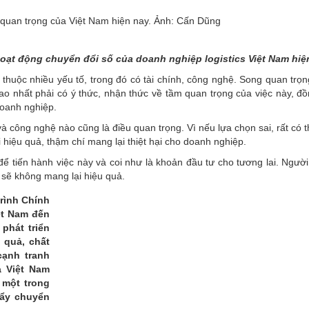
ế quan trọng của Việt Nam hiện nay. Ảnh: Cấn Dũng
 hoạt động chuyển đổi số của doanh nghiệp logistics Việt Nam hi
thuộc nhiều yếu tố, trong đó có tài chính, công nghệ. Song quan trọng
ao nhất phải có ý thức, nhận thức về tầm quan trọng của việc này, đồn
doanh nghiệp.
à công nghệ nào cũng là điều quan trọng. Vì nếu lựa chọn sai, rất có
iệu quả, thậm chí mang lại thiệt hại cho doanh nghiệp.
ể tiến hành việc này và coi như là khoản đầu tư cho tương lai. Người
 sẽ không mang lại hiệu quả.
rình Chính
iệt Nam đến
phát triển
 quả, chất
cạnh tranh
a Việt Nam
, một trong
đẩy chuyển