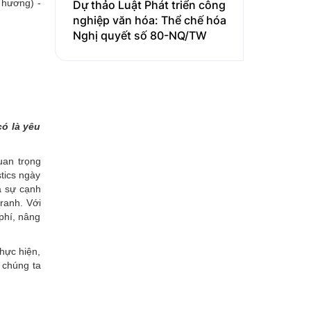
hương) -
Dự thảo Luật Phát triển công
nghiệp văn hóa: Thể chế hóa
Nghị quyết số 80-NQ/TW
có là yêu
uan trọng
stics ngày
à sự cạnh
tranh. Với
phí, nâng
hực hiện,
à chúng ta