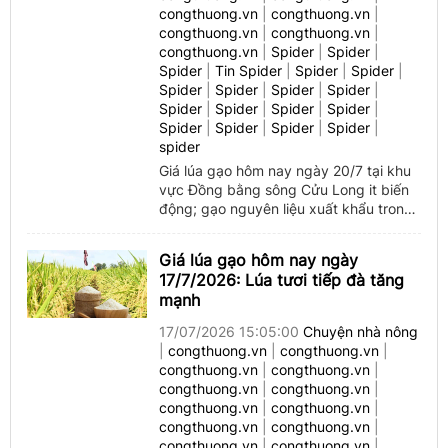
congthuong.vn
|
congthuong.vn
|
congthuong.vn
|
congthuong.vn
|
congthuong.vn
|
Spider
|
Spider
|
Spider
|
Tin Spider
|
Spider
|
Spider
|
Spider
|
Spider
|
Spider
|
Spider
|
Spider
|
Spider
|
Spider
|
Spider
|
Spider
|
Spider
|
Spider
|
Spider
|
spider
Giá lúa gạo hôm nay ngày 20/7 tại khu
vực Đồng bằng sông Cửu Long it biến
động; gạo nguyên liệu xuất khẩu trong
nước tăng, thị trường xuất khẩu gạo ...
Giá lúa gạo hôm nay ngày
17/7/2026: Lúa tươi tiếp đà tăng
mạnh
17/07/2026 15:05:00
Chuyện nhà nông
|
congthuong.vn
|
congthuong.vn
|
congthuong.vn
|
congthuong.vn
|
congthuong.vn
|
congthuong.vn
|
congthuong.vn
|
congthuong.vn
|
congthuong.vn
|
congthuong.vn
|
congthuong.vn
|
congthuong.vn
|