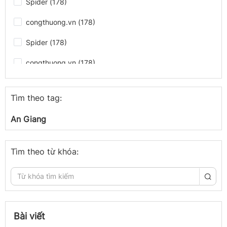
Spider (178)
congthuong.vn (178)
Spider (178)
congthuong.vn (178)
Spider (178)
Tìm theo tag:
congthuong.vn (178)
An Giang
Spider (178)
congthuong.vn (178)
Tìm theo từ khóa:
Spider (178)
Spider (178)
congthuong.vn (178)
Bài viết
Spider (178)