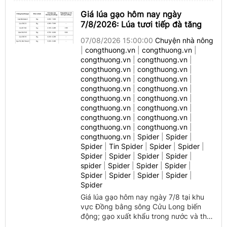
...
Giá lúa gạo hôm nay ngày
congthuong.vn (178)
7/8/2026: Lúa tươi tiếp đà tăng
Spider (178)
07/08/2026 15:00:00
Chuyện nhà nông
|
congthuong.vn
|
congthuong.vn
|
congthuong.vn (178)
congthuong.vn
|
congthuong.vn
|
congthuong.vn
|
congthuong.vn
|
Tin tức (3)
congthuong.vn
|
congthuong.vn
|
congthuong.vn
|
congthuong.vn
|
Nông nghiệp 360 (57)
congthuong.vn
|
congthuong.vn
|
congthuong.vn
|
congthuong.vn
|
Spider (178)
congthuong.vn
|
congthuong.vn
|
congthuong.vn
|
congthuong.vn
|
congthuong.vn (178)
congthuong.vn
|
Spider
|
Spider
|
Spider
|
Tin Spider
|
Spider
|
Spider
|
Spider (166)
Spider
|
Spider
|
Spider
|
Spider
|
spider
|
Spider
|
Spider
|
Spider
|
Spider
|
Spider
|
Spider
|
Spider
|
congthuong.vn (166)
Spider
Kinh tế (3)
Giá lúa gạo hôm nay ngày 7/8 tại khu
vực Đồng bằng sông Cửu Long biến
động; gạo xuất khẩu trong nước và thị
Chuyện nhà nông (168)
trường xuất khẩu gạo châu Á đứng giá.