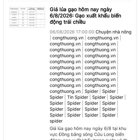
Spider
Giá lúa gạo hôm nay ngày
6/8/2026: Gạo xuất khẩu biến
congthuong.vn
động trái chiều
tuoitrethudo.com.vn (1)
06/08/2026 17:00:00
Chuyện nhà nông
|
congthuong.vn
|
congthuong.vn
|
Tin trong nước (1)
congthuong.vn
|
congthuong.vn
|
congthuong.vn
|
congthuong.vn
|
congthuong.vn
|
congthuong.vn
|
tuoitrethudo.com.vn (1)
congthuong.vn
|
congthuong.vn
|
congthuong.vn
|
congthuong.vn
|
tuoitrethudo.com.vn (1)
congthuong.vn
|
congthuong.vn
|
congthuong.vn
|
congthuong.vn
|
Spider (1)
congthuong.vn
|
congthuong.vn
|
congthuong.vn
|
Spider
|
Spider
|
tuoitrethudo.com.vn (1)
Spider
|
Tin Spider
|
Spider
|
Spider
|
Spider
|
Spider
|
Spider
|
Spider
|
Spider (1)
Spider
|
Spider
|
Spider
|
Spider
|
Spider
|
Spider
|
Spider
|
Spider
|
tuoitrethudo.com.vn (1)
spider
Giá lúa gạo hôm nay ngày 6/8 tại khu
Spider (1)
vực Đồng bằng sông Cửu Long biến