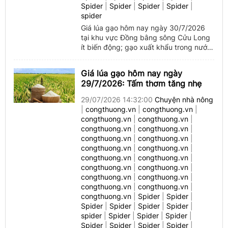
Spider
|
Spider
|
Spider
|
Spider
|
spider
Giá lúa gạo hôm nay ngày 30/7/2026
tại khu vực Đồng bằng sông Cửu Long
ít biến động; gạo xuất khẩu trong nước
và thị trường xuất khẩu gạo châu Á
đứng ...
Giá lúa gạo hôm nay ngày
29/7/2026: Tấm thơm tăng nhẹ
29/07/2026 14:32:00
Chuyện nhà nông
|
congthuong.vn
|
congthuong.vn
|
congthuong.vn
|
congthuong.vn
|
congthuong.vn
|
congthuong.vn
|
congthuong.vn
|
congthuong.vn
|
congthuong.vn
|
congthuong.vn
|
congthuong.vn
|
congthuong.vn
|
congthuong.vn
|
congthuong.vn
|
congthuong.vn
|
congthuong.vn
|
congthuong.vn
|
congthuong.vn
|
congthuong.vn
|
Spider
|
Spider
|
Spider
|
Spider
|
Spider
|
Spider
|
spider
|
Spider
|
Spider
|
Spider
|
Spider
|
Spider
|
Spider
|
Spider
|