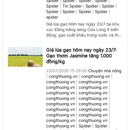
Spider
|
Spider
|
Spider
|
Spider
|
Spider
|
Tin Spider
|
Spider
|
Spider
|
Spider
|
Spider
|
Spider
|
Spider
|
spider
Giá lúa gạo hôm nay ngày 23/7 tại khu
vực Đồng bằng sông Cửu Long ít biến
động; gạo xuất khẩu trong nước và thị
trường xuất khẩu gạo châu Á lặng
sóng.
Giá lúa gạo hôm nay ngày 23/7:
Gạo thơm Jasmine tăng 1.000
đồng/kg
23/07/2026 15:29:00
Chuyện nhà nông
|
congthuong.vn
|
congthuong.vn
|
congthuong.vn
|
congthuong.vn
|
congthuong.vn
|
congthuong.vn
|
congthuong.vn
|
congthuong.vn
|
congthuong.vn
|
congthuong.vn
|
congthuong.vn
|
congthuong.vn
|
congthuong.vn
|
congthuong.vn
|
congthuong.vn
|
congthuong.vn
|
congthuong.vn
|
congthuong.vn
|
congthuong.vn
|
Spider
|
Spider
|