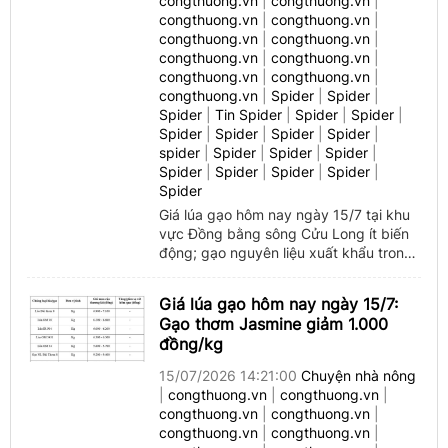
congthuong.vn
|
congthuong.vn
|
congthuong.vn
|
congthuong.vn
|
congthuong.vn
|
congthuong.vn
|
congthuong.vn
|
congthuong.vn
|
congthuong.vn
|
congthuong.vn
|
congthuong.vn
|
Spider
|
Spider
|
Spider
|
Tin Spider
|
Spider
|
Spider
|
Spider
|
Spider
|
Spider
|
Spider
|
spider
|
Spider
|
Spider
|
Spider
|
Spider
|
Spider
|
Spider
|
Spider
|
Spider
Giá lúa gạo hôm nay ngày 15/7 tại khu
vực Đồng bằng sông Cửu Long ít biến
động; gạo nguyên liệu xuất khẩu trong
nước tăng, thị trường xuất khẩu gạo ...
Giá lúa gạo hôm nay ngày 15/7:
Gạo thơm Jasmine giảm 1.000
đồng/kg
15/07/2026 14:21:00
Chuyện nhà nông
|
congthuong.vn
|
congthuong.vn
|
congthuong.vn
|
congthuong.vn
|
congthuong.vn
|
congthuong.vn
|