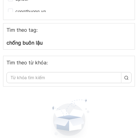
congthuong.vn
Spider
Tìm theo tag:
congthuong.vn
chống buôn lậu
Spider
congthuong.vn
Tìm theo từ khóa:
Spider
Spider
congthuong.vn
Spider
congthuong.vn
congthuong.vn