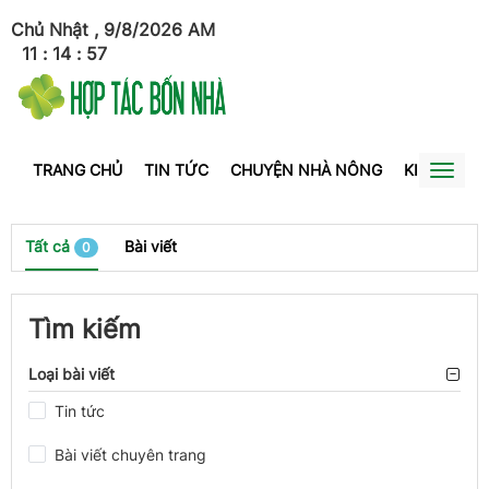
Chủ Nhật , 9/8/2026
AM
11
:
14
:
57
TRANG CHỦ
TIN TỨC
CHUYỆN NHÀ NÔNG
KINH TẾ
Toggl
naviga
Tất cả
Bài viết
0
Tìm kiếm
Loại bài viết
Tin tức
Bài viết chuyên trang