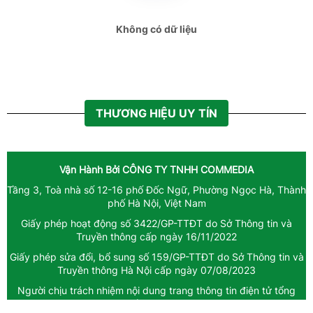
Spider
Không có dữ liệu
Spider
congthuong.vn
congthuong.vn
THƯƠNG HIỆU UY TÍN
Spider
congthuong.vn
Vận Hành Bởi
CÔNG TY TNHH COMMEDIA
congthuong.vn
Tầng 3, Toà nhà số 12-16 phố Đốc Ngữ, Phường Ngọc Hà, Thành
phố Hà Nội, Việt Nam
congthuong.vn
Giấy phép hoạt động số 3422/GP-TTĐT do Sở Thông tin và
Truyền thông cấp ngày 16/11/2022
Spider
Giấy phép sửa đổi, bổ sung số 159/GP-TTĐT do Sở Thông tin và
Truyền thông Hà Nội cấp ngày 07/08/2023
congthuong.vn
Người chịu trách nhiệm nội dung trang thông tin điện tử tổng
Spider
hợp: Giám Đốc - Trương Ngọc Diệp