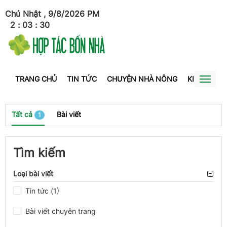
Chủ Nhật , 9/8/2026
PM
2
:
03
:
30
TRANG CHỦ
TIN TỨC
CHUYỆN NHÀ NÔNG
KINH TẾ
Toggl
naviga
Tất cả
Bài viết
1
Tìm kiếm
Loại bài viết
Tin tức (1)
Bài viết chuyên trang