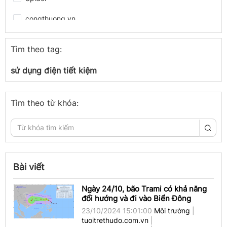
congthuong.vn
Spider
Tìm theo tag:
congthuong.vn
sử dụng điện tiết kiệm
Spider
congthuong.vn
Tìm theo từ khóa:
Spider
Spider
congthuong.vn
Bài viết
Spider
Ngày 24/10, bão Trami có khả năng
đổi hướng và đi vào Biển Đông
congthuong.vn
23/10/2024 15:01:00
Môi trường
|
tuoitrethudo.com.vn
|
congthuong.vn