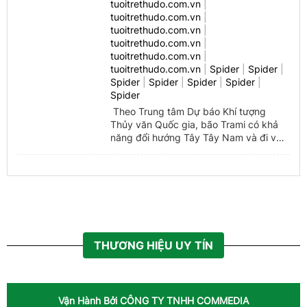
tuoitrethudo.com.vn
|
tuoitrethudo.com.vn
|
Spider
tuoitrethudo.com.vn
|
tuoitrethudo.com.vn
|
Spider
tuoitrethudo.com.vn
|
tuoitrethudo.com.vn
|
Spider
|
Spider
|
congthuong.vn
Spider
|
Spider
|
Spider
|
Spider
|
Spider
congthuong.vn
Theo Trung tâm Dự báo Khí tượng
Thủy văn Quốc gia, bão Trami có khả
Spider
năng đổi hướng Tây Tây Nam và đi vào
Biển Đông.
congthuong.vn
congthuong.vn
congthuong.vn
Spider
THƯƠNG HIỆU UY TÍN
congthuong.vn
Spider
Vận Hành Bởi
CÔNG TY TNHH COMMEDIA