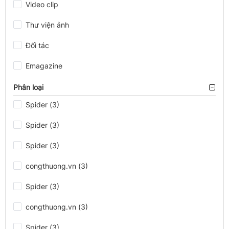
Video clip
Thư viện ảnh
Đối tác
Emagazine
Phân loại
Spider (3)
Spider (3)
Spider (3)
congthuong.vn (3)
Spider (3)
congthuong.vn (3)
Spider (3)