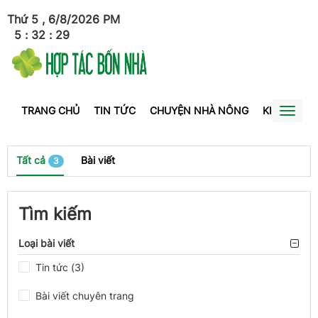
Thứ 5 , 6/8/2026
PM
5
:
32
:
29
TRANG CHỦ
TIN TỨC
CHUYỆN NHÀ NÔNG
KINH TẾ
Toggl
naviga
Tất cả
Bài viết
3
Tìm kiếm
Loại bài viết
Tin tức (3)
Bài viết chuyên trang