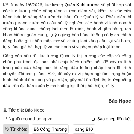
Kể từ ngày 1/6/2026, lực lượng
Quản lý thị trường
sẽ phối hợp với
các lực lượng chức năng tăng cường giám sát, kiểm tra các cửa
hàng bán lẻ xăng dầu trên địa bàn. Cục Quản lý và Phát triển thị
trường trong nước yêu cầu xử lý nghiêm các hành vi kinh doanh
xăng không đúng chủng loại theo lộ trình; hành vi găm hàng, tạo
khan hiếm nguồn cung; tự ý ngừng bán hàng không có lý do chính
đáng hoặc ghi nhãn mập mờ về chủng loại xăng dầu tại vòi bơm;
tự ý tăng giá bất hợp lý và các hành vi vi phạm pháp luật khác.
Công văn nêu rõ, lực lượng Quản lý thị trường các cấp và công
chức phụ trách địa bàn phải chịu trách nhiệm nếu để xảy ra tình
trạng các cửa hàng bán lẻ xăng dầu không chấp hành lộ trình
chuyển đổi sang xăng E10; để xảy ra vi phạm nghiêm trọng hoặc
hình thành điểm nóng về gian lận, gây mất ổn định
thị trường xăng
dầu
trên địa bàn quản lý mà không kịp thời phát hiện, xử lý.
Bảo Ngọc
Tác giả:
Bảo Ngọc
Nguồn:
congthuong.vn
Sao chép liên kết
Từ khóa:
Bộ Công Thương
xăng E10