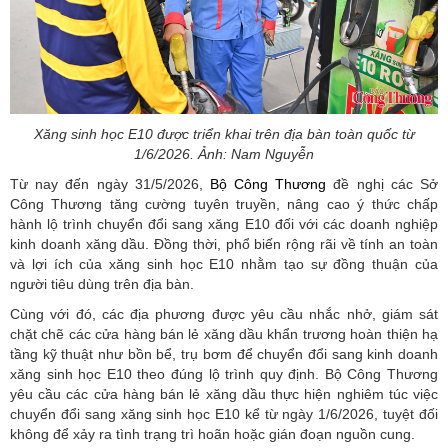
Xăng sinh học E10 được triển khai trên địa bàn toàn quốc từ
1/6/2026. Ảnh: Nam Nguyễn
Từ nay đến ngày 31/5/2026,
Bộ Công Thương
đề nghị các Sở
Công Thương tăng cường tuyên truyền, nâng cao ý thức chấp
hành lộ trình chuyển đổi sang xăng E10 đối với các doanh nghiệp
kinh doanh xăng dầu. Đồng thời, phổ biến rộng rãi về tính an toàn
và lợi ích của xăng sinh học E10 nhằm tạo sự đồng thuận của
người tiêu dùng trên địa bàn.
Cùng với đó, các địa phương được yêu cầu nhắc nhở, giám sát
chặt chẽ các cửa hàng bán lẻ xăng dầu khẩn trương hoàn thiện hạ
tầng kỹ thuật như bồn bể, trụ bơm để chuyển đổi sang kinh doanh
xăng sinh học E10 theo đúng lộ trình quy định. Bộ Công Thương
yêu cầu các cửa hàng bán lẻ xăng dầu thực hiện nghiêm túc việc
chuyển đổi sang xăng sinh học E10 kể từ ngày 1/6/2026, tuyệt đối
không để xảy ra tình trạng trì hoãn hoặc gián đoạn nguồn cung.