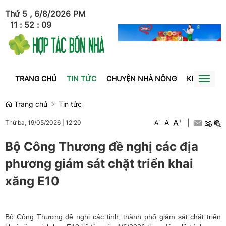
Thứ 5 , 6/8/2026
PM
11
:
52
:
09
TRANG CHỦ
TIN TỨC
CHUYỆN NHÀ NÔNG
KINH TẾ
Toggl
naviga
Trang chủ
Tin tức
+
A
-
A
|
Thứ ba, 19/05/2026
|
12:20
A
Bộ Công Thương đề nghị các địa
phương giám sát chặt triển khai
xăng E10
Bộ Công Thương đề nghị các tỉnh, thành phố giám sát chặt triển