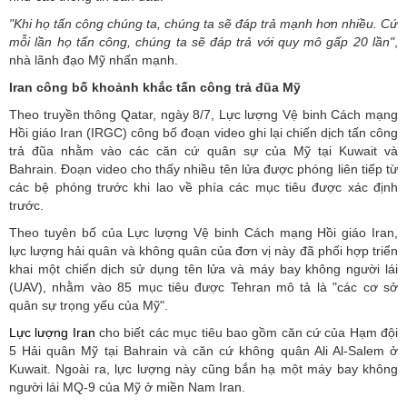
"Khi họ tấn công chúng ta, chúng ta sẽ đáp trả mạnh hơn nhiều. Cứ
mỗi lần họ tấn công, chúng ta sẽ đáp trả với quy mô gấp 20 lần"
,
nhà lãnh đạo Mỹ nhấn mạnh.
Iran công bố khoảnh khắc tấn công trả đũa Mỹ
Theo truyền thông Qatar, ngày 8/7, Lực lượng Vệ binh Cách mạng
Hồi giáo Iran (IRGC) công bố đoạn video ghi lại chiến dịch tấn công
trả đũa nhằm vào các căn cứ quân sự của Mỹ tại Kuwait và
Bahrain. Đoạn video cho thấy nhiều tên lửa được phóng liên tiếp từ
các bệ phóng trước khi lao về phía các mục tiêu được xác định
trước.
Theo tuyên bố của Lực lượng Vệ binh Cách mạng Hồi giáo Iran,
lực lượng hải quân và không quân của đơn vị này đã phối hợp triển
khai một chiến dịch sử dụng tên lửa và máy bay không người lái
(UAV), nhằm vào 85 mục tiêu được Tehran mô tả là "các cơ sở
quân sự trọng yếu của Mỹ".
Lực lượng Iran
cho biết các mục tiêu bao gồm căn cứ của Hạm đội
5 Hải quân Mỹ tại Bahrain và căn cứ không quân Ali Al-Salem ở
Kuwait. Ngoài ra, lực lượng này cũng bắn hạ một máy bay không
người lái MQ-9 của Mỹ ở miền Nam Iran.