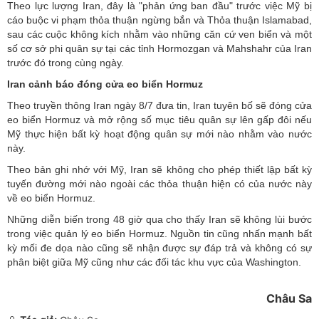
Theo lực lượng Iran, đây là "phản ứng ban đầu" trước việc Mỹ bị
cáo buộc vi phạm thỏa thuận ngừng bắn và Thỏa thuận Islamabad,
sau các cuộc không kích nhằm vào những căn cứ ven biển và một
số cơ sở phi quân sự tại các tỉnh Hormozgan và Mahshahr của Iran
trước đó trong cùng ngày.
Iran cảnh báo đóng cửa eo biển Hormuz
Theo truyền thông Iran ngày 8/7 đưa tin, Iran tuyên bố sẽ đóng cửa
eo biển Hormuz và mở rộng số mục tiêu quân sự lên gấp đôi nếu
Mỹ thực hiện bất kỳ hoạt động quân sự mới nào nhằm vào nước
này.
Theo bản ghi nhớ với Mỹ, Iran sẽ không cho phép thiết lập bất kỳ
tuyến đường mới nào ngoài các thỏa thuận hiện có của nước này
về eo biển Hormuz.
Những diễn biến trong 48 giờ qua cho thấy Iran sẽ không lùi bước
trong việc quản lý eo biển Hormuz. Nguồn tin cũng nhấn mạnh bất
kỳ mối đe dọa nào cũng sẽ nhận được sự đáp trả và không có sự
phân biệt giữa Mỹ cũng như các đối tác khu vực của Washington.
Châu Sa