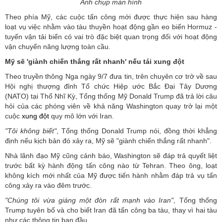
Ảnh chụp màn hình
Theo phía Mỹ, các cuộc tấn công mới được thực hiện sau hàng
loạt vụ việc nhằm vào tàu thuyền hoạt động gần eo biển Hormuz -
tuyến vận tải biển có vai trò đặc biệt quan trọng đối với hoạt động
vận chuyển năng lượng toàn cầu.
Mỹ sẽ 'giành chiến thắng rất nhanh' nếu tái xung đột
Theo truyền thông Nga ngày 9/7 đưa tin, trên chuyên cơ trở về sau
Hội nghị thượng đỉnh Tổ chức Hiệp ước Bắc Đại Tây Dương
(NATO) tại Thổ Nhĩ Kỳ, Tổng thống Mỹ Donald Trump đã trả lời câu
hỏi của các phóng viên về khả năng Washington quay trở lại một
cuộc
xung đột
quy mô lớn với Iran.
"Tôi không biết"
, Tổng thống Donald Trump nói, đồng thời khẳng
định nếu kịch bản đó xảy ra, Mỹ sẽ "giành chiến thắng rất nhanh".
Nhà lãnh đạo Mỹ cũng cảnh báo, Washington sẽ đáp trả quyết liệt
trước bất kỳ hành động tấn công nào từ Tehran. Theo ông, loạt
không kích mới nhất của Mỹ được tiến hành nhằm đáp trả vụ tấn
công xảy ra vào đêm trước.
"Chúng tôi vừa giáng một đòn rất mạnh vào Iran"
, Tổng thống
Trump tuyên bố và cho biết Iran đã tấn công ba tàu, thay vì hai tàu
như các thông tin ban đầu.