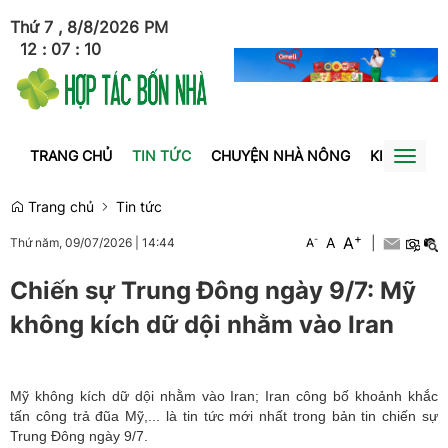
Thứ 7 , 8/8/2026
PM
12
:
07
:
11
TRANG CHỦ
TIN TỨC
CHUYỆN NHÀ NÔNG
KINH TẾ
Toggl
naviga
Trang chủ
Tin tức
+
A
-
A
|
Thứ năm, 09/07/2026
|
14:44
A
Chiến sự Trung Đông ngày 9/7: Mỹ
không kích dữ dội nhằm vào Iran
Mỹ không kích dữ dội nhằm vào Iran; Iran công bố khoảnh khắc
tấn công trả đũa Mỹ,... là tin tức mới nhất trong bản tin chiến sự
Trung Đông ngày 9/7.