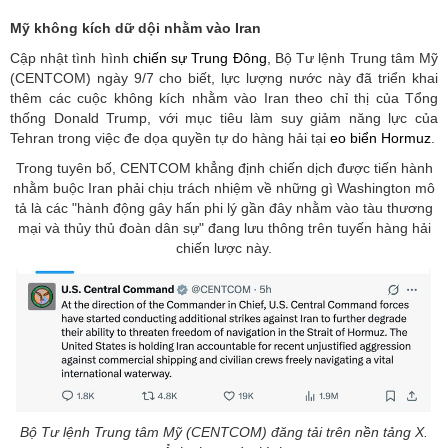
Mỹ không kích dữ dội nhằm vào Iran
Cập nhật tình hình
chiến sự Trung Đông
, Bộ Tư lệnh Trung tâm Mỹ
(CENTCOM) ngày 9/7 cho biết, lực lượng nước này đã triển khai
thêm các cuộc không kích nhằm vào Iran theo chỉ thị của Tổng
thống Donald Trump, với mục tiêu làm suy giảm năng lực của
Tehran trong việc đe dọa quyền tự do hàng hải tại
eo biển Hormuz
.
Trong tuyên bố, CENTCOM khẳng định chiến dịch được tiến hành
nhằm buộc Iran phải chịu trách nhiệm về những gì Washington mô
tả là các "hành động gây hấn phi lý gần đây nhằm vào tàu thương
mại và thủy thủ đoàn dân sự" đang lưu thông trên tuyến hàng hải
chiến lược này.
Bộ Tư lệnh Trung tâm Mỹ (CENTCOM) đăng tải trên nền tảng X.