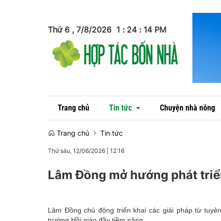
Thứ 6 , 7/8/2026
1
:
24
:
16
PM
Trang chủ
Tin tức
Chuyện nhà nông
Trang chủ
Tin tức
Thứ sáu, 12/06/2026
|
12:16
Tin trong nước
Lâm Đồng mở hướng phát triển 
Tin quốc tế
Lâm Đồng chủ động triển khai các giải pháp từ tuyên
trường Hồi giáo đầy tiềm năng.