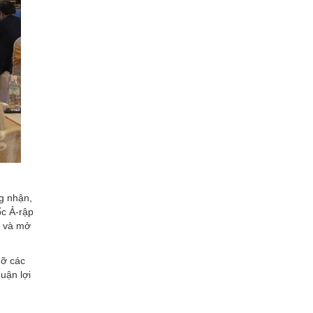
g nhận,
ốc Ả-rập
s và mở
gỡ các
uận lợi