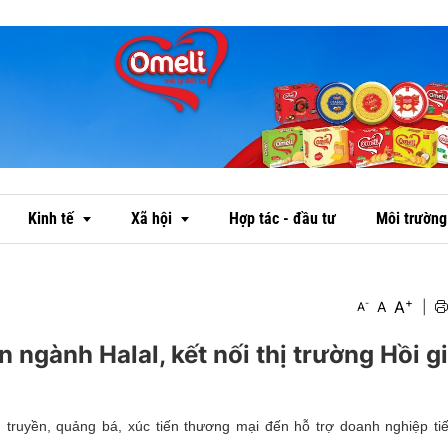
Kinh tế
Xã hội
Hợp tác - đầu tư
Môi trường
+
A
-
A
|
A
Thị trường
Văn hóa
ngành Halal, kết nối thị trường Hồi g
Ngân hàng
Đời sống
Doanh nghiệp - doanh nhân
Emagazine
 truyền, quảng bá, xúc tiến thương mại đến hỗ trợ doanh nghiệp tiế
OCOP