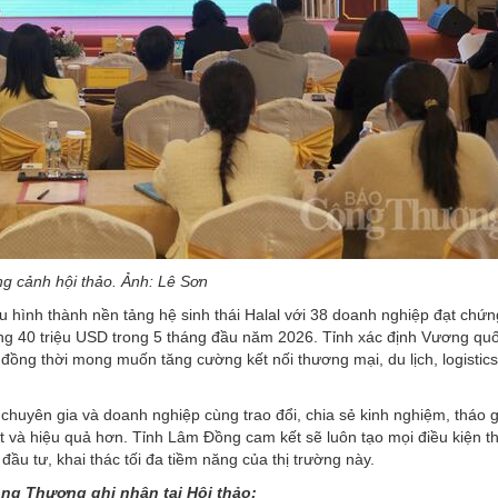
g cảnh hội thảo. Ảnh: Lê Sơn
 hình thành nền tảng hệ sinh thái Halal với 38 doanh nghiệp đạt chứn
ảng 40 triệu USD trong 5 tháng đầu năm 2026. Tỉnh xác định Vương qu
c, đồng thời mong muốn tăng cường kết nối thương mại, du lịch, logistic
 chuyên gia và doanh nghiệp cùng trao đổi, chia sẻ kinh nghiệm, tháo 
t và hiệu quả hơn. Tỉnh Lâm Đồng cam kết sẽ luôn tạo mọi điều kiện th
ầu tư, khai thác tối đa tiềm năng của thị trường này.
ng Thương ghi nhận tại Hội thảo: