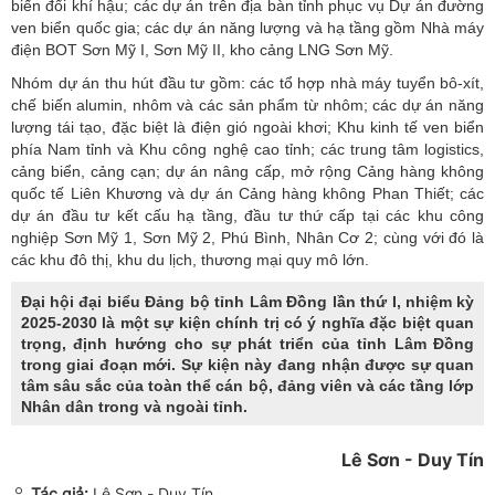
biến đổi khí hậu; các dự án trên địa bàn tỉnh phục vụ Dự án đường
ven biển quốc gia; các dự án năng lượng và hạ tầng gồm Nhà máy
điện BOT Sơn Mỹ I, Sơn Mỹ II, kho cảng LNG Sơn Mỹ.
Nhóm dự án thu hút đầu tư gồm: các tổ hợp nhà máy tuyển bô-xít,
chế biến alumin, nhôm và các sản phẩm từ nhôm; các dự án năng
lượng tái tạo, đặc biệt là điện gió ngoài khơi; Khu kinh tế ven biển
phía Nam tỉnh và Khu công nghệ cao tỉnh; các trung tâm logistics,
cảng biển, cảng cạn; dự án nâng cấp, mở rộng Cảng hàng không
quốc tế Liên Khương và dự án Cảng hàng không Phan Thiết; các
dự án đầu tư kết cấu hạ tầng, đầu tư thứ cấp tại các khu công
nghiệp Sơn Mỹ 1, Sơn Mỹ 2, Phú Bình, Nhân Cơ 2; cùng với đó là
các khu đô thị, khu du lịch, thương mại quy mô lớn.
Đại hội đại biểu Đảng bộ tỉnh Lâm Đồng lần thứ I, nhiệm kỳ
2025-2030 là một sự kiện chính trị có ý nghĩa đặc biệt quan
trọng, định hướng cho sự phát triển của tỉnh Lâm Đồng
trong giai đoạn mới. Sự kiện này đang nhận được sự quan
tâm sâu sắc của toàn thể cán bộ, đảng viên và các tầng lớp
Nhân dân trong và ngoài tỉnh.
Lê Sơn - Duy Tín
Tác giả:
Lê Sơn - Duy Tín