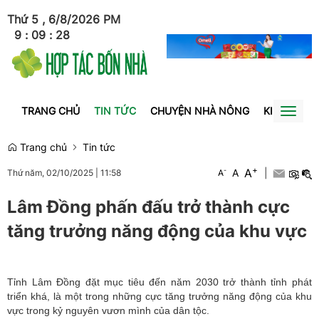
Thứ 5 , 6/8/2026
PM
9
:
09
:
28
TRANG CHỦ
TIN TỨC
CHUYỆN NHÀ NÔNG
KINH TẾ
Toggl
naviga
Trang chủ
Tin tức
+
A
-
A
|
Thứ năm, 02/10/2025
|
11:58
A
Lâm Đồng phấn đấu trở thành cực
tăng trưởng năng động của khu vực
Tỉnh Lâm Đồng đặt mục tiêu đến năm 2030 trở thành tỉnh phát
triển khá, là một trong những cực tăng trưởng năng động của khu
vực trong kỷ nguyên vươn mình của dân tộc.