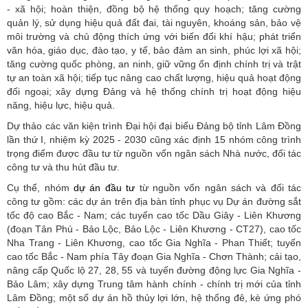
- xã hội; hoàn thiện, đồng bộ hệ thống quy hoạch; tăng cường
quản lý, sử dụng hiệu quả đất đai, tài nguyên, khoáng sản, bảo vệ
môi trường và chủ động thích ứng với biến đổi khí hậu; phát triển
văn hóa, giáo dục, đào tạo, y tế, bảo đảm an sinh, phúc lợi xã hội;
tăng cường quốc phòng, an ninh, giữ vững ổn định chính trị và trật
tự an toàn xã hội; tiếp tục nâng cao chất lượng, hiệu quả hoạt động
đối ngoại; xây dựng Đảng và hệ thống chính trị hoạt động hiệu
năng, hiệu lực, hiệu quả.
Dự thảo các văn kiện trình Đại hội đại biểu Đảng bộ tỉnh Lâm Đồng
lần thứ I, nhiệm kỳ 2025 - 2030 cũng xác định 15 nhóm công trình
trọng điểm được đầu tư từ nguồn vốn ngân sách Nhà nước, đối tác
công tư và thu hút đầu tư.
Cụ thể, nhóm
dự án đầu tư
từ nguồn vốn ngân sách và đối tác
công tư gồm: các dự án trên địa bàn tỉnh phục vụ Dự án đường sắt
tốc độ cao Bắc - Nam; các tuyến cao tốc Dầu Giây - Liên Khương
(đoạn Tân Phú - Bảo Lộc, Bảo Lộc - Liên Khương - CT27), cao tốc
Nha Trang - Liên Khương, cao tốc Gia Nghĩa - Phan Thiết; tuyến
cao tốc Bắc - Nam phía Tây đoạn Gia Nghĩa - Chơn Thành; cải tạo,
nâng cấp Quốc lộ 27, 28, 55 và tuyến đường động lực Gia Nghĩa -
Bảo Lâm; xây dựng Trung tâm hành chính - chính trị mới của tỉnh
Lâm Đồng; một số dự án hồ thủy lợi lớn, hệ thống đê, kè ứng phó