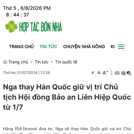
Thứ 5 , 6/8/2026
PM
8
:
44
:
38
TRANG CHỦ
TIN TỨC
CHUYỆN NHÀ NÔNG
KINH TẾ
Toggl
naviga
Trang chủ
Tin tức
Tin quốc tế
+
A
-
A
|
Thứ hai, 01/07/2024
|
12:38
A
Nga thay Hàn Quốc giữ vị trí Chủ
tịch Hội đồng Bảo an Liên Hiệp Quốc
từ 1/7
Hãng RIA Novosti đưa tin, Nga sẽ thay Hàn Quốc giữ vai trò Chủ