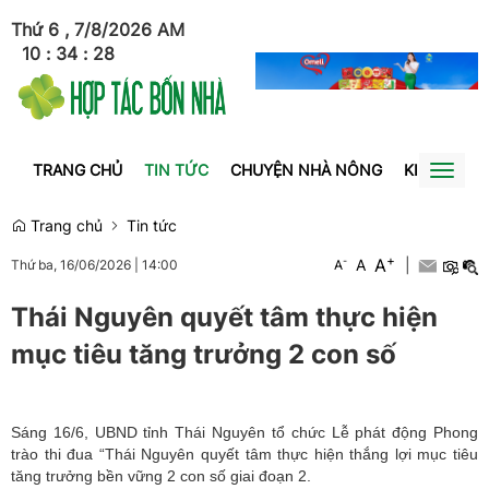
Thứ 6 , 7/8/2026
AM
10
:
34
:
28
TRANG CHỦ
TIN TỨC
CHUYỆN NHÀ NÔNG
KINH TẾ
Toggl
naviga
Trang chủ
Tin tức
+
A
-
A
|
Thứ ba, 16/06/2026
|
14:00
A
Thái Nguyên quyết tâm thực hiện
mục tiêu tăng trưởng 2 con số
Sáng 16/6, UBND tỉnh Thái Nguyên tổ chức Lễ phát động Phong
trào thi đua “Thái Nguyên quyết tâm thực hiện thắng lợi mục tiêu
tăng trưởng bền vững 2 con số giai đoạn 2.