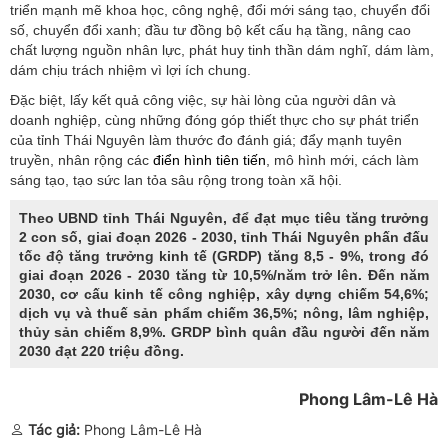
triển mạnh mẽ khoa học, công nghệ, đổi mới sáng tạo, chuyển đổi
số, chuyển đổi xanh; đầu tư đồng bộ kết cấu hạ tầng, nâng cao
chất lượng nguồn nhân lực, phát huy tinh thần dám nghĩ, dám làm,
dám chịu trách nhiệm vì lợi ích chung.
Đặc biệt, lấy kết quả công việc, sự hài lòng của người dân và
doanh nghiệp, cùng những đóng góp thiết thực cho sự phát triển
của tỉnh Thái Nguyên làm thước đo đánh giá; đẩy mạnh tuyên
truyền, nhân rộng các
điển hình tiên tiến
, mô hình mới, cách làm
sáng tạo, tạo sức lan tỏa sâu rộng trong toàn xã hội.
Theo UBND tỉnh Thái Nguyên, để đạt mục tiêu tăng trưởng
2 con số, giai đoạn 2026 - 2030, tỉnh Thái Nguyên phấn đấu
tốc độ tăng trưởng kinh tế (GRDP) tăng 8,5 - 9%, trong đó
giai đoạn 2026 - 2030 tăng từ 10,5%/năm trở lên. Đến năm
2030, cơ cấu kinh tế công nghiệp, xây dựng chiếm 54,6%;
dịch vụ và thuế sản phẩm chiếm 36,5%; nông, lâm nghiệp,
thủy sản chiếm 8,9%. GRDP bình quân đầu người đến năm
2030 đạt 220 triệu đồng.
Phong Lâm-Lê Hà
Tác giả:
Phong Lâm-Lê Hà