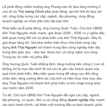
Lễ phát động nhằm hưởng ứng Phong trào thi đua tăng trưởng 2
con số do
Thủ tướng Chính phủ
phát động, tạo khí thế thi đua sôi
nổi, rộng khắp trong các cấp, ngành, địa phương, cộng đồng
doanh nghiệp và nhân dân trên địa bàn tỉnh.
Phát biểu tại lễ phát động, ông Vương Quốc Tuấn, Chủ tịch UBND
tỉnh Thái Nguyên nhấn mạnh, giai đoạn 2026 - 2030 có ý nghĩa đặc
biệt quan trọng đối với sự phát triển của tỉnh Thái Nguyên. Đây là
giai đoạn tăng tốc, bứt phá nhằm hiện thực hóa khát vọng xây
dựng
tỉnh Thái Nguyên
trở thành trung tâm công nghiệp hiện đại,
trung tâm giáo dục - đào tạo, khoa học và công nghệ của vùng
Trung du và miền núi phía Bắc.
Ông Vương Quốc Tuấn khẳng định, tăng trưởng bền vững 2 con số
không chỉ là mục tiêu kinh tế mà còn là yêu cầu khách quan của
quá trình phát triển, điều kiện quan trọng để nâng cao đời sống
nhân dân, tăng cường tiềm lực của tỉnh và hiện thực hóa mục tiêu
đưa Thái Nguyên trở thành tỉnh phát triển có thu nhập trung bình
cao trước năm 2030.
Từ đó, Chủ tịch UBND tỉnh Thái Nguyên đề nghị các cấp, ngành,
địa phương, cơ quan, đơn vị và cộng đồng
doanh nghiệp
đẩy mạnh
cải cách hành chính, cải thiện môi trường đầu tư kinh doanh; phát