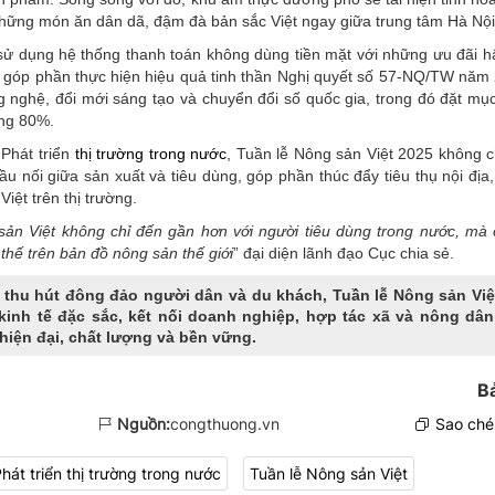
hững món ăn dân dã, đậm đà bản sắc Việt ngay giữa trung tâm Hà Nội
 sử dụng hệ thống thanh toán không dùng tiền mặt với những ưu đãi h
góp phần thực hiện hiệu quả tinh thần Nghị quyết số 57-NQ/TW năm
ng nghệ, đổi mới sáng tạo và chuyển đổi số quốc gia, trong đó đặt mục
ảng 80%.
Phát triển
thị trường trong nước
, Tuần lễ Nông sản Việt 2025 không ch
ầu nối giữa sản xuất và tiêu dùng, góp phần thúc đẩy tiêu thụ nội địa
iệt trên thị trường.
ản Việt không chỉ đến gần hơn với người tiêu dùng trong nước, mà
ị thế trên bản đồ nông sản thế
giới
” đại diện lãnh đạo Cục chia sẻ.
ơi thu hút đông đảo người dân và du khách, Tuần lễ Nông sản Việ
inh tế đặc sắc, kết nối doanh nghiệp, hợp tác xã và nông dân
hiện đại, chất lượng và bền vững.
B
Nguồn:
congthuong.vn
Sao chép
hát triển thị trường trong nước
Tuần lễ Nông sản Việt