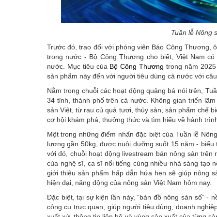
Tuần lễ Nông s
Trước đó, trao đổi với phóng viên Báo Công Thương, ô
trong nước - Bộ Công Thương cho biết, Việt Nam có
nước. Mục tiêu của
Bộ Công Thương
trong năm 2025 v
sản phẩm này đến với người tiêu dùng cả nước với câ
Nằm trong chuỗi các hoạt động quảng bá nói trên, Tuầ
34 tỉnh, thành phố trên cả nước. Không gian triển l
sản Việt, từ rau củ quả tươi, thủy sản, sản phẩm ch
cơ hội khám phá, thưởng thức và tìm hiểu về hành trì
Một trong những điểm nhấn đặc biệt của Tuần lễ Nông
lượng gần 50kg, được nuôi dưỡng suốt 15 năm - biểu 
với đó, chuỗi hoạt động livestream bán nông sản trên 
của nghệ sĩ, ca sĩ nổi tiếng cùng nhiều nhà sáng tạo
giới thiệu sản phẩm hấp dẫn hứa hẹn sẽ giúp nông sả
hiện đại, năng động của nông sản Việt Nam hôm nay.
Đặc biệt, tại sự kiện lần này, “bản đồ nông sản số” - 
công cụ trực quan, giúp người tiêu dùng, doanh nghi
xuất xứ, thông tin liên hệ và vùng sản xuất của từng 