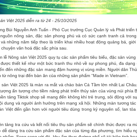
ản Việt 2025 diễn ra từ 24 - 25/10/2025
ng Bùi Nguyễn Anh Tuấn - Phó Cục trưởng Cục Quản lý và Phát triển t
 nguồn nông sản, đặc sản phong phú và có sức cạnh tranh cả trong
à những năm tiếp theo là triển khai nhiều hoạt động quảng bá, giới 
u chuyện văn hoá đặc sắc phía sau.
n lễ Nông sản Việt 2025 quy tụ các sản phẩm tiêu biểu, đặc sản vùng
ãm được thiết kế như một bức tranh thu nhỏ về sự phong phú, đa dạng
ế biến đến những đặc sản mang đậm hương vị vùng miền. Người dân Thủ
nh từ nông trại đến bàn ăn của những sản phẩm “Made in Vietnam”.
 sản Việt 2025 là màn ra mắt và chào bán Cá Tầm lớn nhất Lai Châu,
tượng ấn tượng cho tiềm năng phát triển thủy sản của vùng núi phía 
nền tảng Tiktok shop sẽ mang đến không khí trẻ trung, sôi động với s
 nội dung và người ảnh hưởng trên mạng xã hội. Những màn tương tác t
n Việt đến gần hơn với người tiêu dùng trong kỷ nguyên số, lan tỏa
nền tảng tra cứu và kết nối tiêu thụ sản phẩm sẽ chính thức được ra m
ệp dễ dàng tra cứu sản phẩm đặc sản của từng địa phương, tìm hiểu n
sản phẩm. Song song với đó, khu ẩm thực đường phố sẽ tái hiện tinh ho