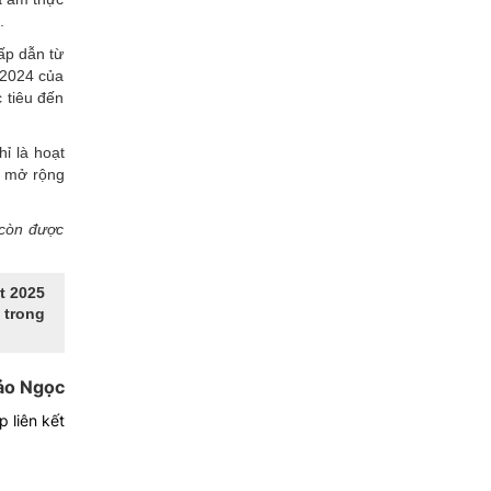
.
ấp dẫn từ
 2024 của
 tiêu đến
ỉ là hoạt
, mở rộng
 còn được
t 2025
 trong
ảo Ngọc
 liên kết