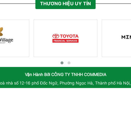
THƯƠNG HIỆU UY TÍN
Vận Hành Bởi
CÔNG TY TNHH COMMEDIA
Toà nhà số 12-16 phố Đốc Ngữ, Phường Ngọc Hà, Thành phố Hà Nội,
ạt động số 3422/GP-TTĐT do Sở Thông tin và Truyền thông cấp ng
 bổ sung số 159/GP-TTĐT do Sở Thông tin và Truyền thông Hà Nội 
ách nhiệm nội dung trang thông tin điện tử tổng hợp: Giám Đốc - Tr
Hotline: 0971043239
Email: booking@commedia.vn