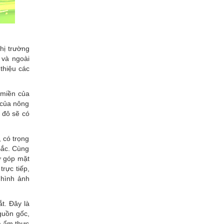
hị trường
 và ngoài
thiệu các
 miền của
 của nông
 đô sẽ có
 có trọng
Bắc. Cùng
ự góp mặt
rực tiếp,
 hình ảnh
ắt. Đây là
guồn gốc,
a ẩm thực