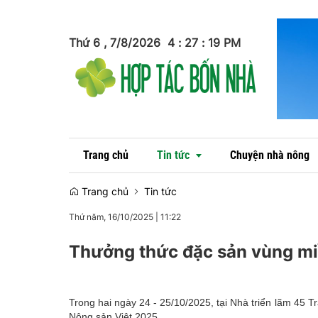
Thứ 6 , 7/8/2026
4
:
27
:
20
PM
Trang chủ
Tin tức
Chuyện nhà nông
Trang chủ
Tin tức
Thứ năm, 16/10/2025
|
11:22
Tin trong nước
Thưởng thức đặc sản vùng miề
Tin quốc tế
Trong hai ngày 24 - 25/10/2025, tại Nhà triển lãm 45
Nông sản Việt 2025.