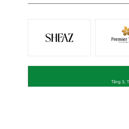
Tầng 3, 
Giấy phép ho
Giấy phép sửa đổi,
Người chịu tr