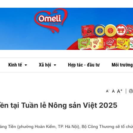
Kinh tế
Xã hội
Hợp tác - đầu tư
Môi trường
+
A
-
A
|
A
Thị trường
Văn hóa
n tại Tuần lễ Nông sản Việt 2025
Ngân hàng
Đời sống
Doanh nghiệp - doanh nhân
Emagazine
 Tràng Tiền (phường Hoàn Kiếm, TP. Hà Nội), Bộ Công Thương sẽ tổ chứ
OCOP