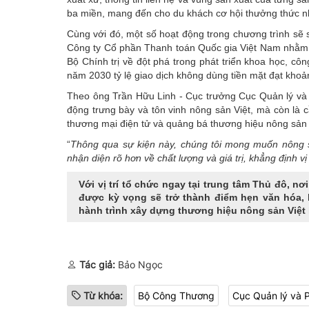
ba miền, mang đến cho du khách cơ hội thưởng thức n
Cùng với đó, một số hoạt động trong chương trình sẽ
Công ty Cổ phần Thanh toán Quốc gia Việt Nam nhằm 
Bộ Chính trị về đột phá trong phát triển khoa học, cô
năm 2030 tỷ lệ giao dịch không dùng tiền mặt đạt kho
Theo ông Trần Hữu Linh - Cục trưởng Cục Quản lý và 
động trưng bày và tôn vinh nông sản Việt, mà còn là c
thương mại điện tử và quảng bá thương hiệu nông sản V
“
Thông
qua sự kiện này, chúng tôi mong muốn nông s
nhận diện rõ hơn về chất lượng và giá trị, khẳng định v
Với vị trí tổ chức ngay tại trung tâm Thủ đô, n
được kỳ vọng sẽ trở thành điểm hẹn văn hóa, k
hành trình xây dựng thương hiệu nông sản Việt 
Tác giả:
Bảo Ngọc
Từ khóa:
Bộ Công Thương
Cục Quản lý và P