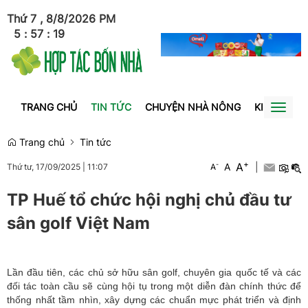
Thứ 7 , 8/8/2026
PM
5
:
57
:
19
TRANG CHỦ
TIN TỨC
CHUYỆN NHÀ NÔNG
KINH TẾ
Toggl
naviga
Trang chủ
Tin tức
+
A
-
A
|
Thứ tư, 17/09/2025
|
11:07
A
TP Huế tổ chức hội nghị chủ đầu tư
sân golf Việt Nam
Lần đầu tiên, các chủ sở hữu sân golf, chuyên gia quốc tế và các
đối tác toàn cầu sẽ cùng hội tụ trong một diễn đàn chính thức để
thống nhất tầm nhìn, xây dựng các chuẩn mực phát triển và định