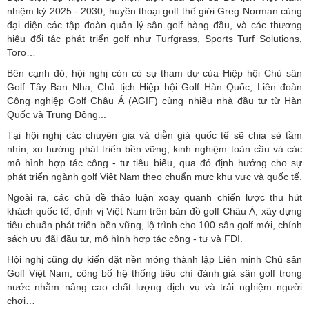
nhiệm kỳ 2025 - 2030, huyền thoại golf thế giới Greg Norman cùng
đại diện các tập đoàn quản lý sân golf hàng đầu, và các thương
hiệu đối tác phát triển golf như Turfgrass, Sports Turf Solutions,
Toro…
Bên cạnh đó, hội nghị còn có sự tham dự của Hiệp hội Chủ sân
Golf Tây Ban Nha, Chủ tịch Hiệp hội Golf Hàn Quốc, Liên đoàn
Công nghiệp Golf Châu Á (AGIF) cùng nhiều nhà đầu tư từ Hàn
Quốc và Trung Đông...
Tại hội nghị các chuyên gia và diễn giả quốc tế sẽ chia sẻ tầm
nhìn, xu hướng phát triển bền vững, kinh nghiệm toàn cầu và các
mô hình hợp tác công - tư tiêu biểu, qua đó định hướng cho sự
phát triển ngành golf Việt Nam theo chuẩn mực khu vực và quốc tế.
Ngoài ra, các chủ đề thảo luận xoay quanh chiến lược thu hút
khách quốc tế, định vị Việt Nam trên bản đồ golf Châu Á, xây dựng
tiêu chuẩn phát triển bền vững, lộ trình cho 100 sân golf mới, chính
sách ưu đãi đầu tư, mô hình hợp tác công - tư và FDI.
Hội nghị cũng dự kiến đặt nền móng thành lập Liên minh Chủ sân
Golf Việt Nam, công bố hệ thống tiêu chí đánh giá sân golf trong
nước nhằm nâng cao chất lượng dịch vụ và trải nghiệm người
chơi…