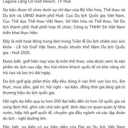
Laguna Lăng Cô Golf Resort, TP Huế.
Sự kiện được tổ chức dưới sự chỉ đạo của Bộ Văn hóa, Thể thao và
Du lịch và UBND thành phố Huế; Cục Du lịch Quốc gia Việt Nam,
Cục Thể dục Thể thao Việt Nam, Sở Văn hóa và Thể thao, Sở Du
lịch thành phố Huế phối hợp tổ chức; Công ty TNHH 54 Việt Nam
triển khai thực hiện.
Đây là một hoạt động trọng tâm trong Tuần lễ Du lịch chăm sóc sức
khỏe - Lễ hội Golf Việt Nam, thuộc khuôn khổ Năm Du lịch Quốc
gia - Huế 2025.
Được biết, golf hiện nay vừa là môn thể thao, vừa được xem là sản
phẩm du lịch cao cấp, thu hút nhóm khách quốc tế có khả năng chi
trả cao và lưu trú dài ngày.
Du lịch golf góp phần thúc đẩy tiêu dùng ở các lĩnh vực lưu trú, ẩm
thực, mua sắm, giải trí, hội nghị - sự kiện, đồng thời gia tăng giá trị
thương hiệu du lịch quốc gia.
Hội nghị dự kiến quy tụ hơn 200 đại biểu đến từ hơn 10 quốc gia và
vùng lãnh thổ, gồm các chủ sân golf, lãnh đạo cơ quan quản lý Nhà
nước, hiệp hội golf quốc tế, chuyên gia đầu ngành và các tập đoàn
du lịch - nghỉ dưỡng lớn.
Đặc biệt, sự kiện có sự hiện diện của Đại sứ Du lịch Việt Nam