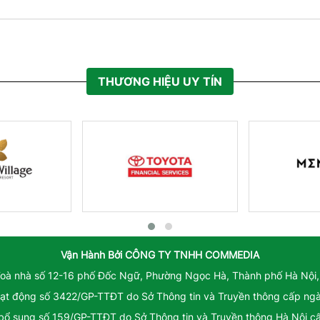
THƯƠNG HIỆU UY TÍN
Vận Hành Bởi
CÔNG TY TNHH COMMEDIA
Toà nhà số 12-16 phố Đốc Ngữ, Phường Ngọc Hà, Thành phố Hà Nội,
ạt động số 3422/GP-TTĐT do Sở Thông tin và Truyền thông cấp ng
 bổ sung số 159/GP-TTĐT do Sở Thông tin và Truyền thông Hà Nội 