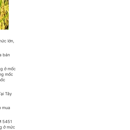
mức lớn,
a bán
g ở mốc
ộng mốc
mốc
Tại Tây
ch mua
OM 5451
ng ở mức