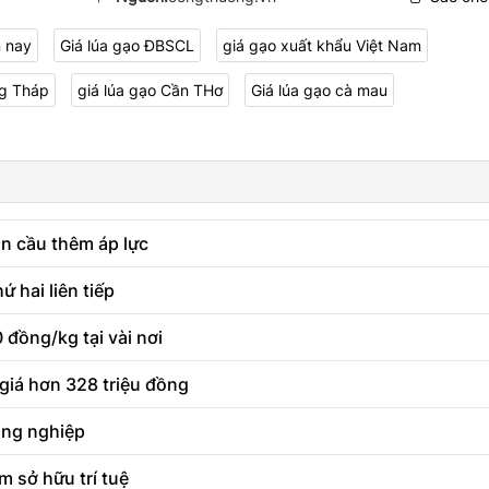
m nay
Giá lúa gạo ĐBSCL
giá gạo xuất khẩu Việt Nam
ng Tháp
giá lúa gạo Cần THơ
Giá lúa gạo cà mau
n cầu thêm áp lực
 hai liên tiếp
đồng/kg tại vài nơi
 giá hơn 328 triệu đồng
ông nghiệp
m sở hữu trí tuệ