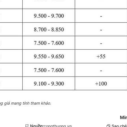
g giá mang tính tham khảo.
Mi
Nguồn:
congthuong.vn
Sao chép