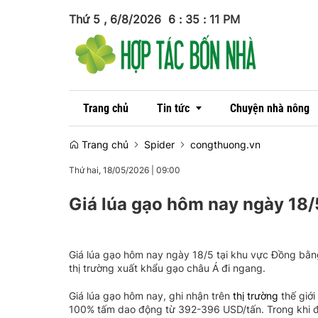
Thứ 5 , 6/8/2026
6
:
35
:
12
PM
Trang chủ
Tin tức
Chuyện nhà nông
Trang chủ
Spider
congthuong.vn
Thứ hai, 18/05/2026
|
09:00
Tin trong nước
Giá lúa gạo hôm nay ngày 18/
Tin quốc tế
Giá lúa gạo hôm nay ngày 18/5 tại khu vực Đồng bằng
thị trường xuất khẩu gạo châu Á đi ngang.
Giá lúa gạo hôm nay, ghi nhận trên
thị trường
thế giới
100% tấm dao động từ 392-396 USD/tấn. Trong khi 