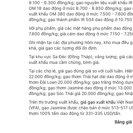
9.100 - 9.300 đồng/kg; gạo nguyên liệu xuất khẩu I
OM 18 dao động ở mức 8.700 - 8.850 đồng/kg; gạo n
xuất khẩu OM 380 dao động ở mức 7.500 - 7.600 đồn
đồng/kg; gạo thành phẩm IR 504 dao động ở 10.750 -
Với phụ phẩm, giá các mặt hàng phụ phẩm dao động 
7.600 đồng/kg; giá cám dao động ở mức 7.150 - 7.25
Ghi nhận tại các địa phương hôm nay, kho mua đều gạ
khá, giá gạo các tương đối ổn định.
Tại khu vực Sa Đéc (Đồng Tháp), vắng lượng, giá các 
xuất khẩu mua cầm chừng, bình giá.
Tại các chợ lẻ, giá gạo đứng giá so với cuối tuần. 
22.000 đồng/kg; gạo thơm Thái hạt dài dao động ở
thơm Đài Loan 20.000 đồng/kg; gạo trắng thông dụn
đồng/kg; gạo thơm Jasmine dao động ở mức 13.000 
đồng/kg; gạo Sóc Thái giá 20.000 đồng/kg; gạo Nhậ
Trên thị trường xuất khẩu,
giá gạo xuất khẩu
Việt Nam
(VFA), gạo Jasmine được chào bán ở mức 513-517 U
thơm 100% tấm dao động từ 331-335 USD/tấn.
Bảng giá