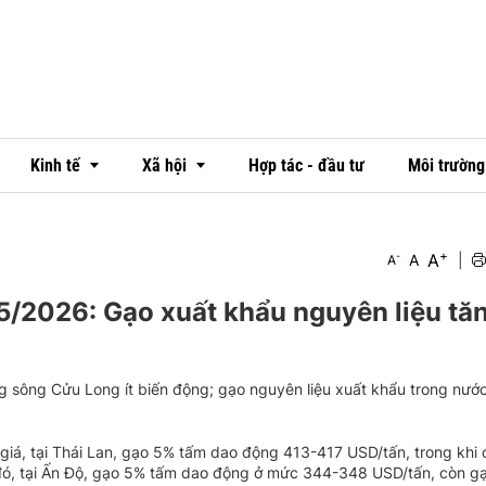
Kinh tế
Xã hội
Hợp tác - đầu tư
Môi trường
+
A
-
A
|
A
Thị trường
Văn hóa
5/2026: Gạo xuất khẩu nguyên liệu tă
Ngân hàng
Đời sống
Doanh nghiệp - doanh nhân
Emagazine
 sông Cửu Long ít biến động; gạo nguyên liệu xuất khẩu trong nước
OCOP
 giá, tại Thái Lan, gạo 5% tấm dao động 413-417 USD/tấn, trong khi 
đó, tại Ấn Độ, gạo 5% tấm dao động ở mức 344-348 USD/tấn, còn g