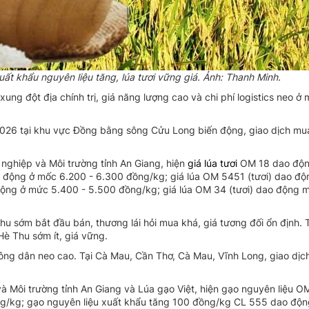
ất khẩu nguyên liệu tăng, lúa tươi vững giá. Ảnh: Thanh Minh.
xung đột địa chính trị, giá năng lượng cao và chi phí logistics neo ở 
26 tại khu vực Đồng bằng sông Cửu Long biến động, giao dịch mu
 nghiệp và Môi trường tỉnh An Giang, hiện
giá lúa tươi
OM 18 dao độn
ao động ở mốc 6.200 - 6.300 đồng/kg; giá lúa OM 5451 (tươi) dao đ
 động ở mức 5.400 - 5.500 đồng/kg; giá lúa OM 34 (tươi) dao động 
u sớm bắt đầu bán, thương lái hỏi mua khá, giá tương đối ổn định. 
Hè Thu sớm ít, giá vững.
nông dân neo cao. Tại Cà Mau, Cần Thơ, Cà Mau, Vĩnh Long, giao dị
à Môi trường tỉnh An Giang và Lúa gạo Việt, hiện gạo nguyên liệu 
g/kg; gạo nguyên liệu xuất khẩu tăng 100 đồng/kg CL 555 dao độ