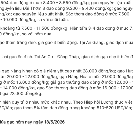
R 504 dao động ở mức 8.400 - 8.550 đồng/kg; gạo nguyên liệu xuất
guyên liệu Đài Thơm 8 dao động 9.200 - 9.400 đồng/kg; gạo nguyê
g/kg; gạo nguyên liệu xuất khẩu Sóc thơm dao động ở mức 7.500 -
 10.090 đồng/kg, so với cuối tuần.
khoảng từ 7.500 - 11.500 đồng/kg. Hiện tấm 3-4 dao động ở mức 7
0 đồng/kg, so với hôm qua.
o thơm trắng dẻo, giá gạo ít biến động. Tại An Giang, giao dịch mu
loại gạo ổn định. Tại An Cư - Đồng Tháp, giao dịch gạo chợ ít biến 
Hiện gạo Nàng Nhen có giá niêm yết cao nhất 28.000 đồng/kg; gạo Hư
 mức 20.000 - 22.000 đồng/kg; gạo Nàng Hoa ở mốc 21.000 đồng/kg
g ở mốc 16.000 đồng/kg; giá gạo thường dao động ở mốc 12.000 -
- 14.000 đồng/kg, gạo Sóc thường dao động ở mốc 16.000 - 17.00
t giá 22.000 đồng/kg.
 hiện duy trì ở nhiều mức khác nhau. Theo Hiệp hội Lương thực Việ
SD/tấn; gạo thơm 5% tấm dao động trong khoảng 510-520 USD/tấn;
 lúa gạo hôm nay ngày 18/5/2026