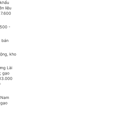
 khẩu
n liệu
 7.600
.500 -
a bán
động, kho
ơng Lài
; gạo
 13.000
0
t Nam
 gạo