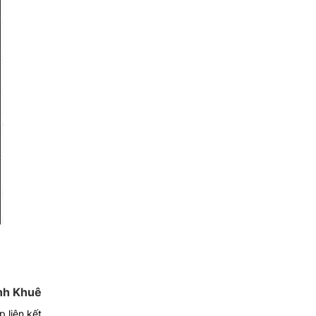
nh Khuê
 liên kết