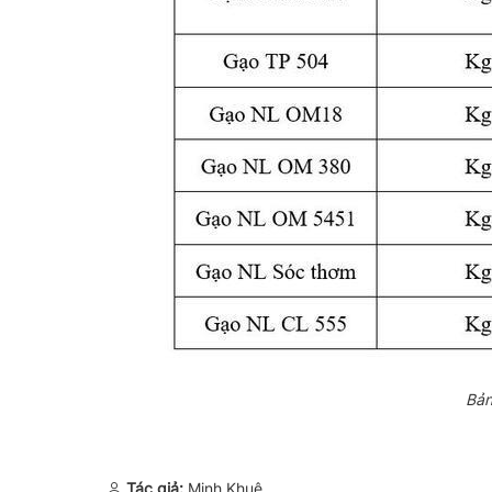
Bản
Tác giả:
Minh Khuê