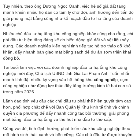
Tuy nhiên, theo ông Dương Ngọc Oanh, việc hệ số giá đất tăng
mạnh khiến nhiều hộ dân có tâm lý chờ đợi, ảnh hưởng đến tiến độ
giải phóng mặt bằng cũng như kế hoạch đầu tư hạ tầng của doanh
nghiệp.
Nhiều chủ đầu tư hạ tầng khu công nghiệp khác cũng cho rằng, chi
phí đầu tư hiện tăng đáng kể do biến động giá đất và vật liệu xây
dựng. Các doanh nghiệp kiến nghị tỉnh tiếp tục hỗ trợ tháo gỡ khó
khăn, đẩy nhanh bàn giao mặt bằng sạch để dự án sớm triển khai
đồng bộ.
Tại buổi làm việc với các doanh nghiệp đầu tư hạ tầng khu công
nghiệp mới đây, Chủ tịch UBND tỉnh Gia Lai Phạm Anh Tuấn nhấn
mạnh tỉnh đặt nhiều kỳ vọng vào hệ thống
khu công nghiệp
, cụm
công nghiệp như động lực thúc đẩy tăng trưởng kinh tế hai con số
trong năm 2026.
Lãnh đạo tỉnh yêu cầu các chủ đầu tư phải thể hiện quyết tâm cao
hơn, phối hợp chặt chẽ với Ban Quản lý Khu kinh tế tỉnh và chính
quyền địa phương để đẩy nhanh công tác bồi thường, giải phóng
mặt bằng, đầu tư hạ tầng và thu hút nhà đầu tư thứ cấp.
Cùng với đó, tỉnh định hướng phát triển các khu công nghiệp theo
mô hình sinh thái, xanh và bền vững. Các chủ đầu tư được khuyến