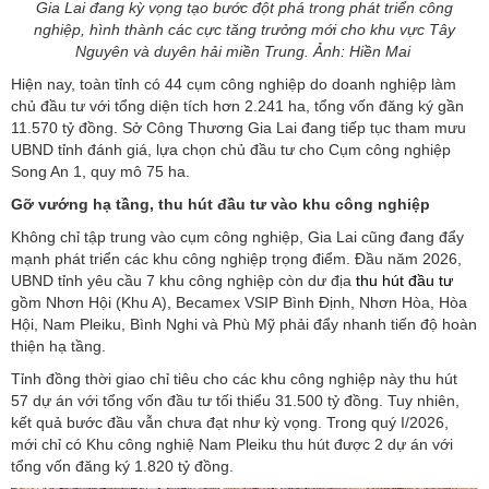
Gia Lai đang kỳ vọng tạo bước đột phá trong phát triển công
nghiệp, hình thành các cực tăng trưởng mới cho khu vực Tây
Nguyên và duyên hải miền Trung. Ảnh: Hiền Mai
Hiện nay, toàn tỉnh có 44 cụm công nghiệp do doanh nghiệp làm
chủ đầu tư với tổng diện tích hơn 2.241 ha, tổng vốn đăng ký gần
11.570 tỷ đồng. Sở Công Thương Gia Lai đang tiếp tục tham mưu
UBND tỉnh đánh giá, lựa chọn chủ đầu tư cho Cụm công nghiệp
Song An 1, quy mô 75 ha.
Gỡ vướng hạ tầng, thu hút đầu tư vào khu công nghiệp
Không chỉ tập trung vào cụm công nghiệp, Gia Lai cũng đang đẩy
mạnh phát triển các khu công nghiệp trọng điểm. Đầu năm 2026,
UBND tỉnh yêu cầu 7 khu công nghiệp còn dư địa
thu hút đầu tư
gồm Nhơn Hội (Khu A), Becamex VSIP Bình Định, Nhơn Hòa, Hòa
Hội, Nam Pleiku, Bình Nghi và Phù Mỹ phải đẩy nhanh tiến độ hoàn
thiện hạ tầng.
Tỉnh đồng thời giao chỉ tiêu cho các khu công nghiệp này thu hút
57 dự án với tổng vốn đầu tư tối thiểu 31.500 tỷ đồng. Tuy nhiên,
kết quả bước đầu vẫn chưa đạt như kỳ vọng. Trong quý I/2026,
mới chỉ có Khu công nghiệ Nam Pleiku thu hút được 2 dự án với
tổng vốn đăng ký 1.820 tỷ đồng.