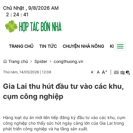
Chủ Nhật , 9/8/2026
AM
2
:
24
:
41
TRANG CHỦ
TIN TỨC
CHUYỆN NHÀ NÔNG
KINH TẾ
Toggl
naviga
Trang chủ
Spider
congthuong.vn
+
A
-
A
|
Thứ năm, 14/05/2026
|
12:08
A
Gia Lai thu hút đầu tư vào các khu,
cụm công nghiệp
Hàng loạt dự án mới liên tiếp đăng ký đầu tư vào các khu, cụm
công nghiệp cho thấy sức hút ngày càng lớn của Gia Lai trong
phát triển công nghiệp và hạ tầng sản xuất.