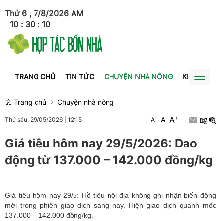
Thứ 6 , 7/8/2026
AM
10
:
30
:
10
TRANG CHỦ
TIN TỨC
CHUYỆN NHÀ NÔNG
KINH TẾ
Toggl
naviga
Trang chủ
Chuyện nhà nông
+
A
-
A
|
Thứ sáu, 29/05/2026
|
12:15
A
Giá tiêu hôm nay 29/5/2026: Dao
động từ 137.000 – 142.000 đồng/kg
Giá tiêu hôm nay 29/5: Hồ tiêu nội địa không ghi nhận biến động
mới trong phiên giao dịch sáng nay. Hiện giao dịch quanh mốc
137.000 – 142.000 đồng/
kg.