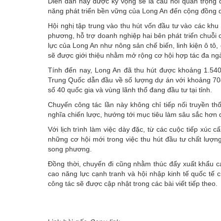
Diễn đàn này được kỳ vọng sẽ là cầu nối quan trọng 
năng phát triển bền vững của Long An đến cộng đồng 
Hội nghị tập trung vào thu hút vốn đầu tư vào các khu
phương, hỗ trợ doanh nghiệp hai bên phát triển chuỗi
lực của Long An như nông sản chế biến, linh kiện ô tô,
sẽ được giới thiệu nhằm mở rộng cơ hội hợp tác đa ng
Tính đến nay, Long An đã thu hút được khoảng 1.540
Trung Quốc dẫn đầu về số lượng dự án với khoảng 704 
số 40 quốc gia và vùng lãnh thổ đang đầu tư tại tỉnh.
Chuyến công tác lần này không chỉ tiếp nối truyền t
nghĩa chiến lược, hướng tới mục tiêu làm sâu sắc hơn 
Với lịch trình làm việc dày đặc, từ các cuộc tiếp xúc
những cơ hội mới trong việc thu hút đầu tư chất lượ
song phương.
Đồng thời, chuyến đi cũng nhằm thúc đẩy xuất khẩu 
cao năng lực cạnh tranh và hội nhập kinh tế quốc tế củ
công tác sẽ được cập nhật trong các bài viết tiếp theo.