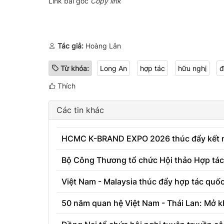
Link bài gốc
Copy link
Tác giả:
Hoàng Lân
Từ khóa:
Long An
hợp tác
hữu nghị
đ
Thích
Các tin khác
HCMC K-BRAND EXPO 2026 thúc đẩy kết nố
Bộ Công Thương tổ chức Hội thảo Hợp tác
Việt Nam - Malaysia thúc đẩy hợp tác quốc
50 năm quan hệ Việt Nam - Thái Lan: Mở k