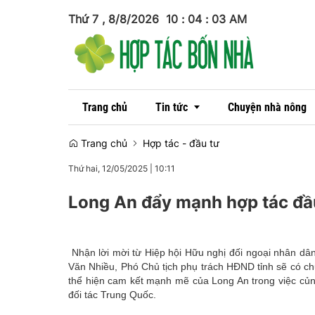
Thứ 7 , 8/8/2026
10
:
04
:
04
AM
Trang chủ
Tin tức
Chuyện nhà nông
Trang chủ
Hợp tác - đầu tư
Thứ hai, 12/05/2025
|
10:11
Tin trong nước
Long An đẩy mạnh hợp tác đầu
Tin quốc tế
Nhận lời mời từ Hiệp hội Hữu nghị đối ngoại nhân dân
Văn Nhiều, Phó Chủ tịch phụ trách HĐND tỉnh sẽ có ch
thể hiện cam kết mạnh mẽ của Long An trong việc củn
đối tác Trung Quốc.