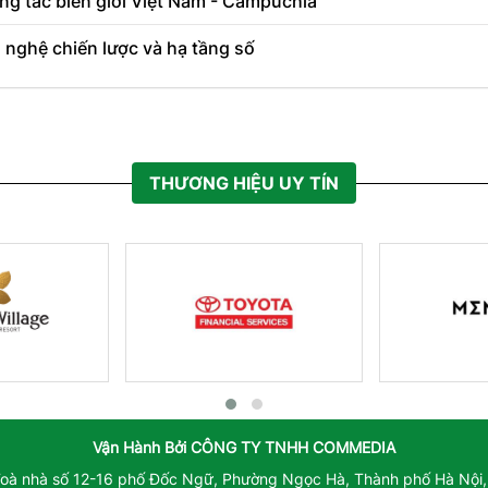
ng tác biên giới Việt Nam - Campuchia
 nghệ chiến lược và hạ tầng số
THƯƠNG HIỆU UY TÍN
Vận Hành Bởi
CÔNG TY TNHH COMMEDIA
Toà nhà số 12-16 phố Đốc Ngữ, Phường Ngọc Hà, Thành phố Hà Nội,