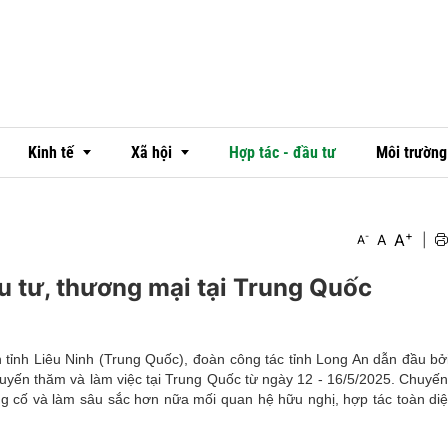
Kinh tế
Xã hội
Hợp tác - đầu tư
Môi trường
+
A
-
A
|
A
Thị trường
Văn hóa
 tư, thương mại tại Trung Quốc
Ngân hàng
Đời sống
Doanh nghiệp - doanh nhân
Emagazine
 tỉnh Liêu Ninh (Trung Quốc), đoàn công tác tỉnh Long An dẫn đầu bở
OCOP
uyến thăm và làm việc tại Trung Quốc từ ngày 12 - 16/5/2025. Chuyến
g cố và làm sâu sắc hơn nữa mối quan hệ hữu nghị, hợp tác toàn diệ