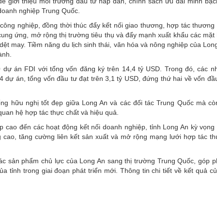
để giới thiệu môi trường đầu tư hấp dẫn, chính sách ưu đãi minh bạc
doanh nghiệp Trung Quốc.
 công nghiệp, đồng thời thúc đẩy kết nối giao thương, hợp tác thương
 cung ứng, mở rộng thị trường tiêu thụ và đẩy mạnh xuất khẩu các mặt
 dệt may. Tiềm năng du lịch sinh thái, văn hóa và nông nghiệp của Lo
ành.
 dự án FDI với tổng vốn đăng ký trên 14,4 tỷ USD. Trong đó, các n
dự án, tổng vốn đầu tư đạt trên 3,1 tỷ USD, đứng thứ hai về vốn đầu
hống hữu nghị tốt đẹp giữa Long An và các đối tác Trung Quốc mà c
quan hệ hợp tác thực chất và hiệu quả.
 cấp cao đến các hoạt động kết nối doanh nghiệp, tỉnh Long An kỳ vọng
ng cao, tăng cường liên kết sản xuất và mở rộng mạng lưới hợp tác t
các sản phẩm chủ lực của Long An sang thị trường Trung Quốc, góp 
a tỉnh trong giai đoạn phát triển mới. Thông tin chi tiết về kết quả 