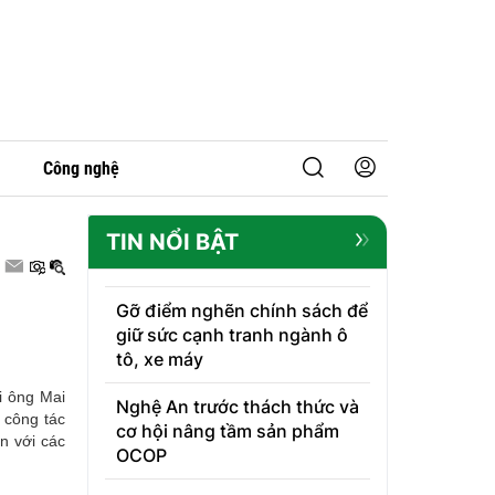
Công nghệ
TIN NỔI BẬT
Gỡ điểm nghẽn chính sách để
giữ sức cạnh tranh ngành ô
tô, xe máy
i ông Mai
Nghệ An trước thách thức và
 công tác
cơ hội nâng tầm sản phẩm
n với các
OCOP