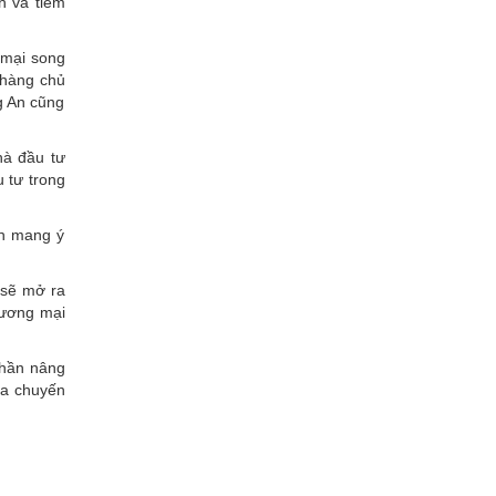
h và tiềm
 mại song
 hàng chủ
ng An cũng
hà đầu tư
 tư trong
òn mang ý
 sẽ mở ra
hương mại
phần nâng
của chuyến