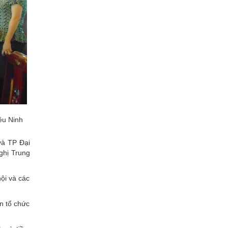
êu Ninh
và TP Đại
ghị Trung
hội và các
n tổ chức