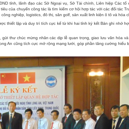
ND tỉnh, lãnh đạo các Sở Ngoại vụ, Sở Tài chính, Liên hiệp Các tổ
tiêu của chuyến công tác là tìm kiếm cơ hội hợp tác với các đối tác 
ông nghiệp, logistics, đô thị, sân golf, sản xuất linh kiện ô tô và hóa c
 thiết lập và duy trì tích cực kể từ khi hai tỉnh ký kết Bản ghi nhớ h
, gửi thư chúc mừng nhân các dịp lễ quan trọng, giao lưu văn hóa và
Long An cũng tích cực mở rộng mạng lưới, góp phần tăng cường hiểu bi