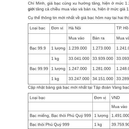
Chí Minh, giá bạc cùng xu hướng tăng, hiện ở mức
giới
tăng cả chiều mua vào và bán ra, hiện ở mức giá
Cụ thể thông tin mới nhất về giá bạc hôm nay tại hai t
Loại bạc
Đơn vị
Hà Nội
TP. Hồ
Mua vào
Bán ra
Mua v
Bạc 99.9
1 lượng
1.239.000
1.273.000
1.241.
1 kg
33.041.000
33.939.000
33.093
Bạc 99.99
1 lượng
1.247.000
1.281.000
1.248.
1 kg
33.247.000
34.151.000
33.289
Cập nhật bảng giá bạc mới nhất tại Tập đoàn Vàng bạ
Loại bạc
Đơn vị
VND
Mua vào
Bạc miếng, Bạc thỏi Phú Quý 999
1 lượng
1.491.00
Bạc thỏi Phú Quý 999
1 kg
39.759.9