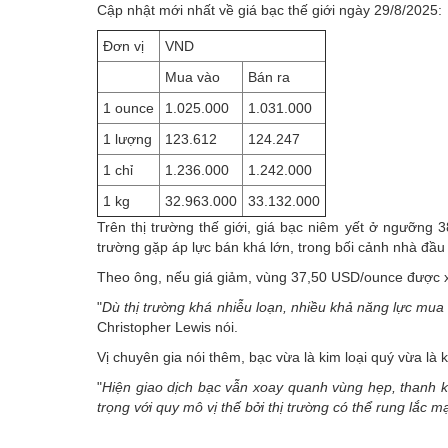
Cập nhật mới nhất về giá bạc thế giới ngày 29/8/2025:
Đơn vị
VND
Mua vào
Bán ra
1 ounce
1.025.000
1.031.000
1 lượng
123.612
124.247
1 chỉ
1.236.000
1.242.000
1 kg
32.963.000
33.132.000
Trên thị trường thế giới, giá bạc niêm yết ở ngưỡng 
trường gặp áp lực bán khá lớn, trong bối cảnh nhà đầu 
Theo ông, nếu giá giảm, vùng 37,50 USD/ounce được xe
"
Dù thị trường khá nhiễu loạn, nhiều khả năng lực mua
Christopher Lewis nói.
Vị chuyên gia nói thêm, bạc vừa là kim loại quý vừa là 
"
Hiện giao dịch bạc vẫn xoay quanh vùng hẹp, thanh k
trọng với quy mô vị thế bởi thị trường có thể rung lắc m