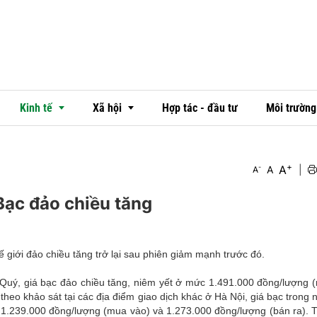
Kinh tế
Xã hội
Hợp tác - đầu tư
Môi trường
+
A
-
A
|
A
Thị trường
Văn hóa
Bạc đảo chiều tăng
Ngân hàng
Đời sống
Doanh nghiệp - doanh nhân
Emagazine
ế giới đảo chiều tăng trở lại sau phiên giảm mạnh trước đó.
OCOP
uý, giá bạc đảo chiều tăng, niêm yết ở mức 1.491.000 đồng/lượng 
 theo khảo sát tại các địa điểm giao dịch khác ở Hà Nội, giá bạc trong
c 1.239.000 đồng/lượng (mua vào) và 1.273.000 đồng/lượng (bán ra). T