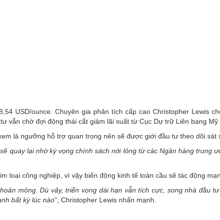
38,54 USD/ounce. Chuyên gia phân tích cấp cao Christopher Lewis cho 
tư vẫn chờ đợi động thái cắt giảm lãi suất từ Cục Dự trữ Liên bang Mỹ
m là ngưỡng hỗ trợ quan trọng nên sẽ được giới đầu tư theo dõi sát 
 sẽ quay lại nhờ kỳ vọng chính sách nới lỏng từ các Ngân hàng trung 
kim loại công nghiệp, vì vậy biến động kinh tế toàn cầu sẽ tác động mạ
hoản mỏng. Dù vậy, triển vọng dài hạn vẫn tích cực, song nhà đầu tư
ạnh bất kỳ lúc nào
", Christopher Lewis nhấn mạnh.