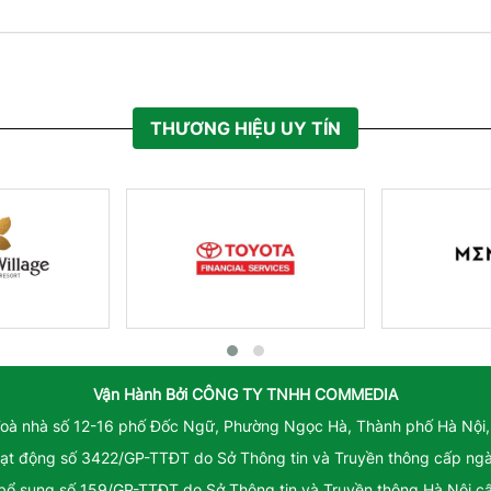
THƯƠNG HIỆU UY TÍN
Vận Hành Bởi
CÔNG TY TNHH COMMEDIA
Toà nhà số 12-16 phố Đốc Ngữ, Phường Ngọc Hà, Thành phố Hà Nội,
ạt động số 3422/GP-TTĐT do Sở Thông tin và Truyền thông cấp ng
 bổ sung số 159/GP-TTĐT do Sở Thông tin và Truyền thông Hà Nội 