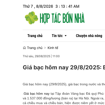
Thứ 7 , 8/8/2026
3
:
13
:
42
AM
Trang chủ
Tin tức
Chuyện nhà nông
Trang chủ
Kinh tế
Thứ sáu, 29/08/2025
|
11:00
Tin trong nước
Giá bạc hôm nay 29/8/2025: 
Tin quốc tế
Giá bạc hôm nay (29/8/2025), giá bạc trong nước và th
.
Giá bạc hôm nay
tại Tập đoàn Vàng bạc Đá quý Phú Q
và 1.537.000 đồng/lượng (bán ra) tại Hà Nội. Ngoài ra,
cả chiều mua và chiều bán, hiện được niêm yết ở mứ