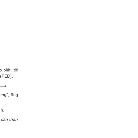
biết, thị
 (FED).
sao.
ương
", ông
nh.
 cần thận