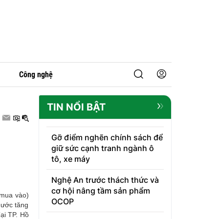
Công nghệ
TIN NỔI BẬT
Gỡ điểm nghẽn chính sách để
giữ sức cạnh tranh ngành ô
tô, xe máy
Nghệ An trước thách thức và
cơ hội nâng tầm sản phẩm
(mua vào)
OCOP
 nước tăng
ại TP. Hồ