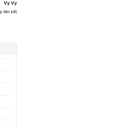
Vy Vy
 liên kết