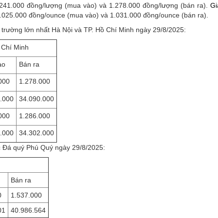
 1.241.000 đồng/lượng (mua vào) và 1.278.000 đồng/lượng (bán ra).
Gi
 1.025.000 đồng/ounce (mua vào) và 1.031.000 đồng/ounce (bán ra).
hị trường lớn nhất Hà Nội và TP. Hồ Chí Minh ngày 29/8/2025:
 Chí Minh
ào
Bán ra
000
1.278.000
.000
34.090.000
000
1.286.000
.000
34.302.000
c Đá quý Phú Quý ngày 29/8/2025:
Bán ra
0
1.537.000
01
40.986.564