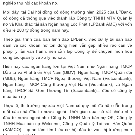
nghiệp thu hồi các khoản nợ.
Mới đây, tại Đại hội đồng cổ đông thường niên 2025 của LPBank,
cổ đông đã thông qua việc thành lập Công ty TNHH MTV Quản lý
nợ và Khai thác tài sản Ngân hàng Lộc Phát (LPBank AMC) với vốn
điều lệ 200 tỷ đồng trong năm nay.
Theo giải trình của ban lãnh đạo LPBank, việc xử lý tài sản bảo
đảm và các khoản nợ tồn đọng hiện vẫn gặp nhiều rào cản về
pháp lý lẫn vận hành, nên cần lập Công ty để chuyên môn hóa
công tác quản lý và xử lý nợ xấu.
Hiện nay các ngân hàng lớn tại Việt Nam như Ngân hàng TMCP
Đầu tư và Phát triển Việt Nam (BIDV), Ngân hàng TMCP Quân đội
(MBB), Ngân hàng TMCP Ngoại thương Việt Nam (Vietcombank),
Ngân hàng TMCP Công thương Việt Nam (VietinBank), và Ngân
hàng TMCP Sài Gòn Thương Tín (Sacombank)... đều có công ty
mua bán nợ.
Thực tế, thị trường nợ xấu Việt Nam có quy mô đủ hấp dẫn trong
mắt các nhà đầu tư nước ngoài. Thời gian qua, có rất nhiều nhà
đầu tư nước ngoài như Công ty TNHH Mua bán nợ OK, Công ty
TNHH Mua bán nợ Welcome, Công ty Quản lý Tài sản Hàn Quốc
(KAMCO)... quan tâm tìm hiểu cơ hội đầu tư vào thị trường mua