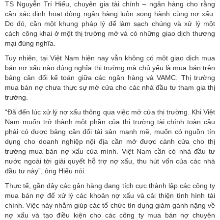
TS Nguyễn Trí Hiếu, chuyên gia tài chính – ngân hàng cho rằng
cần xác định hoạt động ngân hàng luôn song hành cùng nợ xấu.
Do đó, cần một khung pháp lý để làm sạch chúng và xử lý một
cách công khai ở một thị trường mở và có những giao dịch thương
mại đúng nghĩa.
Tuy nhiên, tại Việt Nam hiện nay vẫn không có một giao dịch mua
bán nợ xấu nào đúng nghĩa thị trường mà chủ yếu là mua bán trên
bảng cân đối kế toán giữa các ngân hàng và VAMC. Thị trường
mua bán nợ chưa thực sự mở cửa cho các nhà đầu tư tham gia thị
trường.
“Đã đến lúc xử lý nợ xấu thông qua việc mở cửa thị trường. Khi Việt
Nam muốn trở thành một phần của thị trường tài chính toàn cầu
phải có được bảng cân đối tài sản mạnh mẽ, muốn có nguồn tín
dụng cho doanh nghiệp nội địa cần mở được cánh cửa cho thị
trường mua bán nợ xấu của mình. Việt Nam cần có nhà đầu tư
nước ngoài tới giải quyết hỗ trợ nợ xấu, thu hút vốn của các nhà
đầu tư này”, ông Hiếu nói.
Thực tế, gần đây các gân hàng đang tích cực thành lập các công ty
mua bán nợ để xử lý các khoản nợ xấu và cải thiện tình hình tài
chính. Việc này nhằm giúp các tổ chức tín dụng giảm gánh nặng về
nợ xấu và tạo điều kiện cho các công ty mua bán nợ chuyên