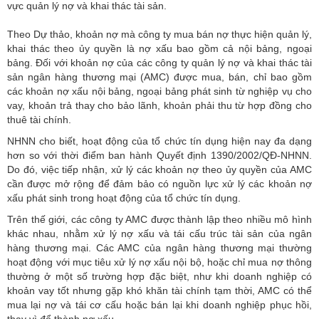
vực quản lý nợ và khai thác tài sản.
Theo Dự thảo, khoản nợ mà công ty mua bán nợ thực hiện quản lý,
khai thác theo ủy quyền là nợ xấu bao gồm cả nội bảng, ngoại
bảng. Đối với khoản nợ của các công ty quản lý nợ và khai thác tài
sản ngân hàng thương mại (AMC) được mua, bán, chỉ bao gồm
các khoản nợ xấu nội bảng, ngoại bảng phát sinh từ nghiệp vụ cho
vay, khoản trả thay cho bảo lãnh, khoản phải thu từ hợp đồng cho
thuê tài chính.
NHNN cho biết, hoạt động của tổ chức tín dụng hiện nay đa dạng
hơn so với thời điểm ban hành Quyết định 1390/2002/QĐ-NHNN.
Do đó, việc tiếp nhận, xử lý các khoản nợ theo ủy quyền của AMC
cần được mở rộng để đảm bảo có nguồn lực xử lý các khoản nợ
xấu phát sinh trong hoạt động của tổ chức tín dụng.
Trên thế giới, các công ty AMC được thành lập theo nhiều mô hình
khác nhau, nhằm xử lý nợ xấu và tái cấu trúc tài sản của ngân
hàng thương mại. Các AMC của ngân hàng thương mại thường
hoạt động với mục tiêu xử lý nợ xấu nội bộ, hoặc chỉ mua nợ thông
thường ở một số trường hợp đặc biệt, như khi doanh nghiệp có
khoản vay tốt nhưng gặp khó khăn tài chính tạm thời, AMC có thể
mua lại nợ và tái cơ cấu hoặc bán lại khi doanh nghiệp phục hồi,
thay vì để thành nợ xấu...