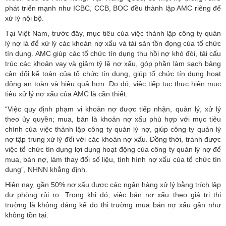
phát triển mạnh như ICBC, CCB, BOC đều thành lập AMC riêng để
xử lý nội bộ.
Tại Việt Nam, trước đây, mục tiêu của việc thành lập công ty quản
lý nợ là để xử lý các khoản nợ xấu và tài sản tồn đọng của tổ chức
tín dụng. AMC giúp các tổ chức tín dụng thu hồi nợ khó đòi, tái cấu
trúc các khoản vay và giảm tỷ lệ nợ xấu, góp phần làm sạch bảng
cân đối kế toán của tổ chức tín dụng, giúp tổ chức tín dụng hoạt
động an toàn và hiệu quả hơn. Do đó, việc tiếp tục thực hiện mục
tiêu xử lý nợ xấu của AMC là cần thiết.
“Việc quy định phạm vi khoản nợ được tiếp nhận, quản lý, xử lý
theo ủy quyền; mua, bán là khoản nợ xấu phù hợp với mục tiêu
chính của việc thành lập công ty quản lý nợ, giúp công ty quản lý
nợ tập trung xử lý đối với các khoản nợ xấu. Đồng thời, tránh được
việc tổ chức tín dụng lợi dụng hoạt động của công ty quản lý nợ để
mua, bán nợ, làm thay đổi số liệu, tình hình nợ xấu của tổ chức tín
dụng”, NHNN khẳng định.
Hiện nay, gần 50% nợ xấu được các ngân hàng xử lý bằng trích lập
dự phòng rủi ro. Trong khi đó, việc bán nợ xấu theo giá trị thị
trường là không đáng kể do thị trường mua bán nợ xấu gần như
không tồn tại.