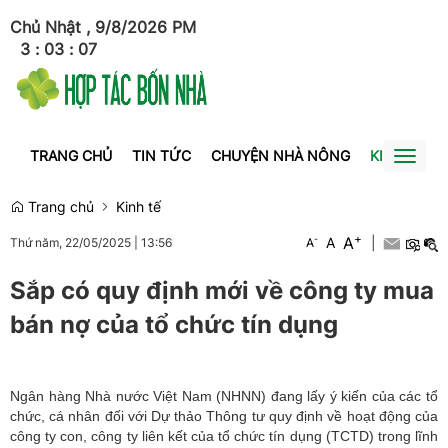
Chủ Nhật , 9/8/2026
PM
3
:
03
:
07
TRANG CHỦ
TIN TỨC
CHUYỆN NHÀ NÔNG
KINH TẾ
Toggl
naviga
Trang chủ
Kinh tế
+
A
-
A
|
Thứ năm, 22/05/2025
|
13:56
A
Sắp có quy định mới về công ty mua
bán nợ của tổ chức tín dụng
Ngân hàng Nhà nước Việt Nam (NHNN) đang lấy ý kiến của các tổ
chức, cá nhân đối với Dự thảo Thông tư quy định về hoạt động của
công ty con, công ty liên kết của tổ chức tín dụng (TCTD) trong lĩnh