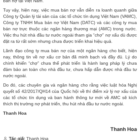
bán nợ tại Việt Nam.
Tuy vậy, hiện nay, việc mua bán nợ vẫn diễn ra loanh quanh giữa
Công ty Quản lý tài sản của các tổ chức tín dụng Việt Nam (VAMC),
Công ty TNHH Mua bán nợ Việt Nam (DATC) và các công ty mua
bán nợ trực thuộc các ngân hàng thương mại (AMC) trong nước.
Việc thu hút nhà đầu tư nước ngoài tham gia “chợ” nợ xấu dù được
đặt ra từ rất sớm nhưng chưa được triển khai hiệu quả.
Lãnh đạo công ty mua bán nợ của một ngân hàng cho biết, hiện
nay, thông tin về nợ xấu cơ bản đã minh bạch và đầy đủ. Lý do
chính khiến “chợ” chưa thể phát triển là hành lang pháp lý chưa
đảm bảo an toàn cho nhà đầu tư, chưa hấp dẫn được nhà đầu tư
nước ngoài.
Do đó, các chuyên gia và ngân hàng cho rằng việc luật hóa Nghị
quyết số 42/2017/QH14 của Quốc hội về thí điểm xử lý nợ xấu của
các tổ chức tín dụng và ban hành thông tư mới về AMC sẽ kích
thích thị trường nợ phát triển, thu hút nhà đầu tư nước ngoài.
Thanh Hoa
Thanh Hoa
Tác giả:
Thanh Hoa