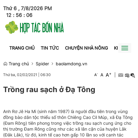
Thứ 6 , 7/8/2026
PM
12
:
56
:
07
TRANG CHỦ
TIN TỨC
CHUYỆN NHÀ NÔNG
KINH TẾ
Toggl
naviga
Trang chủ
Spider
baolamdong.vn
+
A
-
A
|
Thứ ba, 02/02/2021
|
06:30
A
Trồng rau sạch ở Đạ Tông
Anh Rơ Jê Ha Mi (sinh năm 1987) là người đầu tiên trong vùng
đồng bào dân tộc thiểu số thôn Chiêng Cao Cil Múp, xã Đạ Tông
(Đam Rông) tiên phong trong việc trồng rau sạch cung ứng cho
thị trường Đam Rông cũng như các xã lân cận của huyện Lắk
(Đắk Lắk), từ đó, kinh tế cao hơn gấp 10 lần so với canh tác