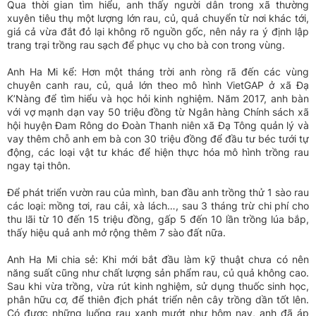
Qua thời gian tìm hiểu, anh thấy người dân trong xã thường
xuyên tiêu thụ một lượng lớn rau, củ, quả chuyển từ nơi khác tới,
giá cả vừa đắt đỏ lại không rõ nguồn gốc, nên nảy ra ý định lập
trang trại trồng rau sạch để phục vụ cho bà con trong vùng.
Anh Ha Mi kể: Hơn một tháng trời anh ròng rã đến các vùng
chuyên canh rau, củ, quả lớn theo mô hình VietGAP ở xã Đạ
K’Nàng để tìm hiểu và học hỏi kinh nghiệm. Năm 2017, anh bàn
với vợ mạnh dạn vay 50 triệu đồng từ Ngân hàng Chính sách xã
hội huyện Đam Rông do Đoàn Thanh niên xã Đạ Tông quản lý và
vay thêm chỗ anh em bà con 30 triệu đồng để đầu tư béc tưới tự
động, các loại vật tư khác để hiện thực hóa mô hình trồng rau
ngay tại thôn.
Để phát triển vườn rau của mình, ban đầu anh trồng thử 1 sào rau
các loại: mồng tơi, rau cải, xà lách…, sau 3 tháng trừ chi phí cho
thu lãi từ 10 đến 15 triệu đồng, gấp 5 đến 10 lần trồng lúa bắp,
thấy hiệu quả anh mở rộng thêm 7 sào đất nữa.
Anh Ha Mi chia sẻ: Khi mới bắt đầu làm kỹ thuật chưa có nên
năng suất cũng như chất lượng sản phẩm rau, củ quả không cao.
Sau khi vừa trồng, vừa rút kinh nghiệm, sử dụng thuốc sinh học,
phân hữu cơ, để thiên địch phát triển nên cây trồng dần tốt lên.
Có được những luống rau xanh mướt như hôm nay, anh đã áp