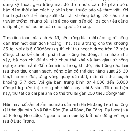
dụng kỹ thuật gieo trồng mật độ thích hợp, cân đối phân bón,
bảo đảm thời gian cách ly phân bón, thuốc bảo vệ thực vật. Khi
thu hoạch có thể năng suất đạt chỉ khoảng bằng 2/3 cách làm
truyền thống, nhưng bù lại giá cao gần gấp đôi, bà con tiêu dùng
chấp nhận bởi rau an toàn cho người sử dụng.
Theo tính toán của anh Ha Mi, nếu trồng lúa, mỗi năm người nông
dân trên một diện tích khoảng 1 ha, sau 3 tháng cho thu khoảng
35 tạ, với giá 5.000đồng/kg thì chỉ thu hoạch được trên 17 triệu
đồng, chưa kể chi phí phân bón, công lao động. Thu nhập như
vậy, bà con chỉ đủ ăn chứ chưa thể khá và làm giàu từ nông
nghiệp trên mảnh đất của mình. Trong khi đó, nếu trồng các loại
rau theo tiêu chuẩn sạch, nông dân có thể đạt năng suất 25-30
tấn/1 ha mỗi đợt, tăng vòng quay của đất, mỗi năm thu hoạch
khoảng 5-7 đợt. Với giá bán trung bình từ 4.000 đến 5.000
đồng/1 kg trên thị trường như hiện nay, chỉ 8 sào đất như hiện
nay, trừ tất cả chi phí anh có thể thu lãi gần 200 triệu đồng/năm.
Hiện nay, số sản phẩm rau màu của anh Ha Mi đang tiêu thụ rộng
rãi trên địa bàn 3 xã Đầm Ròn (Đạ M’Rông, Đạ Tông, Đạ Long) và
xã K’Rông Nô (Lắk). Ngoài ra, anh còn ký kết hợp đồng với vựa
rau ở Đức Trọng.