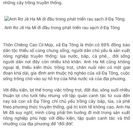
những cây trồng truyền thống.
Anh Rơ Jê Ha Mi đi đầu trong phát triển rau sạch ở Đạ Tông
Thôn Chiêng Cao Cil Múp, xã Đạ Tông là thôn có 99% đồng bào
dân tộc thiểu số cùng chung sống, người dân chủ yếu là sản xuất
nông nghiệp truyền thống: lúa nước, bắp, cà phê... đời sống
người dân nơi đây còn nhiều khó khăn. Anh Ha Mi cũng không
ngoại lệ, thiếu kiến thức trồng trọt, chăn nuôi nên có một giai
đoạn khá dài, gia đình anh thuộc hộ nghèo của xã Đạ Tông, cuộc
sống trông chờ vào sự hỗ trợ của Nhà nước và của địa phương.
Với điều kiện, lợi thế trong việc trồng trọt, đất đai, sông suối nhiều
thuận lợi cho tưới tiêu nhưng với tập quán canh tác từ xưa đến
nay bà con xã Đạ Tông chỉ chủ yếu trồng cây bắp, lúa, cà phê
theo phương thức truyền thống, giá trị kinh tế không cao. Anh Ha
Mi đã suy nghĩ, mình cũng phải tìm hướng đi mới trong sản xuất
nông nghiệp phù hợp với điều kiện, tập quán canh tác và thổ
nhưỡng của địa phương để “đổi đời”.