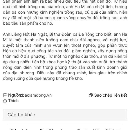
Sản phẩm anh làm ra bao nhiêu đều tiêu thụ hết đến đó. Từ hiệu
quả mô hình trồng rau của mình, anh Ha Mi còn nhiệt tình, hướng
dẫn bà con những kinh nghiệm trồng rau, củ quả của mình, hiện
nay đã có một số bà con quanh vùng chuyển đổi trồng rau, anh
bao tiêu sản phẩm cho họ.
Anh Liêng Hót Ha Ngát, Bí thư Đoàn xã Đạ Tông cho biết: anh Ha
Mi là một thanh niên không cam chịu đói nghèo, với nghị lực,
quyết tâm của mình anh vươn lên thoát nghèo, góp phần thực
hiện có hiệu quả công tác xóa đói, giảm nghèo, xây dựng nông
thôn mới ở địa phương. Từ một hộ nghèo của thôn, anh đã kiên trì
áp dụng nhiều tiến bộ khoa học kỹ thuật vào sản xuất, trở thành
nông dân điển hình trong phong trào sản xuất kinh doanh giỏi
của địa phương. Điều này đã chứng minh, làm giàu trên chính
đồng ruộng của quê hương không hề khó.
Nguồn:
baolamdong.vn
Sao chép liên kết
Thích
Các tin khác