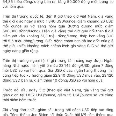
54,85 triệu đồng/lượng bán ra, tăng 50.000 đồng mỗi lượng so
với hôm qua.
Trên thị trường quốc tế, đến 9 giờ theo giờ Việt Nam, giá vàng
thế giới giao ngay ở mức 1.840 USD/ounce, giảm khoảng 20 USD
mỗi ounce so với sáng hôm qua (tương đương mức giảm
500.000 đồng/lượng). Hiện giá vàng thế giới quy đổi theo tỉ giá
niêm yết vào khoảng 51,3 triệu đồng/lượng, thấp hơn vàng SJC
tới 5,5 triệu đồng/lượng. Biến động chậm hơn đà lao dốc của giá
thế giới khiến khoảng cách chênh lệch giá vàng SJC và thế giới
ngày càng giãn rộng.
Trên thị trường ngoại tệ, tỉ giá trung tâm sáng nay được Ngân
hàng Nhà nước niêm yết ở mức 23.145 đồng/USD, giảm 7 đồng
mỗi USD so với hôm qua. Giá USD ở các ngân hàng thương mại
cũng tiếp tục xu hướng giảm 22.940 đồng/USD mua vào, 23.120
đồng/USD bán ra, giảm thêm 10 đồng/USD so với hôm qua.
Trước đó, đầu ngày 3-2 (theo giờ Việt Nam), giá vàng thế giới
giao dịch tại 1.837 USD/ounce, giảm 25 USD/ounce so với cùng
thời điểm hôm trước.
Giá vàng đảo chiều giảm sâu trong bối cảnh USD tiếp tục tăng
giá, Tổng thống Joe Biden hối thúc Quốc hội Mỹ sớm thông qua