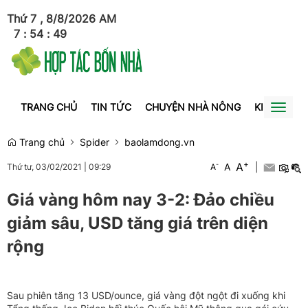
Thứ 7 , 8/8/2026
AM
7
:
54
:
49
TRANG CHỦ
TIN TỨC
CHUYỆN NHÀ NÔNG
KINH TẾ
Toggl
naviga
Trang chủ
Spider
baolamdong.vn
+
A
-
A
|
Thứ tư, 03/02/2021
|
09:29
A
Giá vàng hôm nay 3-2: Đảo chiều
giảm sâu, USD tăng giá trên diện
rộng
Sau phiên tăng 13 USD/ounce, giá vàng đột ngột đi xuống khi