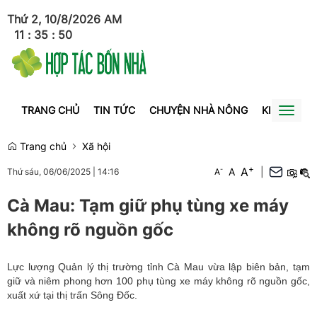
Thứ 2, 10/8/2026
AM
11
:
35
:
50
TRANG CHỦ
TIN TỨC
CHUYỆN NHÀ NÔNG
KINH TẾ
Toggl
naviga
Trang chủ
Xã hội
+
A
-
A
|
Thứ sáu, 06/06/2025
|
14:16
A
Cà Mau: Tạm giữ phụ tùng xe máy
không rõ nguồn gốc
Lực lượng Quản lý thị trường tỉnh Cà Mau vừa lập biên bản, tạm
giữ và niêm phong hơn 100 phụ tùng xe máy không rõ nguồn gốc,
xuất xứ tại thị trấn Sông Đốc.