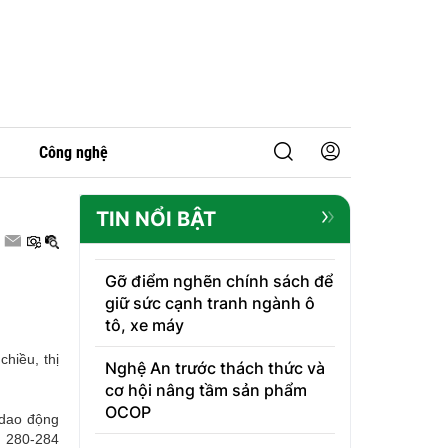
Công nghệ
TIN NỔI BẬT
Gỡ điểm nghẽn chính sách để
giữ sức cạnh tranh ngành ô
tô, xe máy
hiều, thị
Nghệ An trước thách thức và
cơ hội nâng tầm sản phẩm
OCOP
 dao động
n 280-284