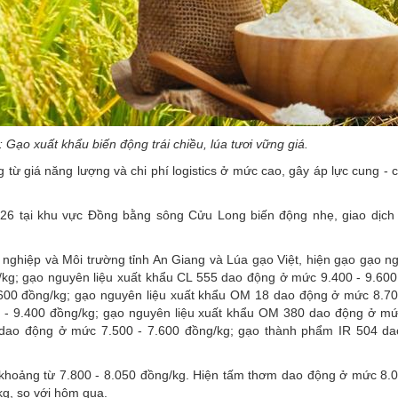
 Gạo xuất khẩu biến động trái chiều, lúa tươi vững giá.
g từ giá năng lượng và chi phí logistics ở mức cao, gây áp lực cung - 
6 tại khu vực Đồng bằng sông Cửu Long biến động nhẹ, giao dịc
nghiệp và Môi trường tỉnh An Giang và Lúa gạo Việt, hiện gạo gạo ng
kg; gạo nguyên liệu xuất khẩu CL 555 dao động ở mức 9.400 - 9.600
600 đồng/kg; gạo nguyên liệu xuất khẩu OM 18 dao động ở mức 8.70
 - 9.400 đồng/kg; gạo nguyên liệu xuất khẩu OM 380 dao động ở mứ
 dao động ở mức 7.500 - 7.600 đồng/kg; gạo thành phẩm IR 504 d
hoảng từ 7.800 - 8.050 đồng/kg. Hiện tấm thơm dao động ở mức 8.0
g, so với hôm qua.