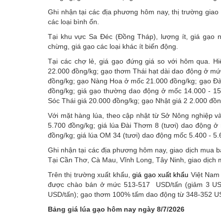
Ghi nhận tại các địa phương hôm nay, thị trường giao 
các loại bình ổn.
Tại khu vực Sa Đéc (Đồng Tháp), lượng ít, giá gạo 
chừng, giá gạo các loại khác ít biến động.
Tại các chợ lẻ, giá gạo đứng giá so với hôm qua. 
22.000 đồng/kg; gạo thơm Thái hạt dài dao động ở mứ
đồng/kg; gạo Nàng Hoa ở mốc 21.000 đồng/kg; gạo Đà
đồng/kg; giá gạo thường dao động ở mốc 14.000 - 1
Sóc Thái giá 20.000 đồng/kg; gạo Nhật giá 2 2.000 đồn
Với mặt hàng lúa, theo cập nhật từ Sở Nông nghiệp và
5.700 đồng/kg; giá lúa Đài Thơm 8 (tươi) dao động ở
đồng/kg; giá lúa OM 34 (tươi) dao động mốc 5.400 - 5.
Ghi nhận tại các địa phương hôm nay, giao dịch mua b
Tại Cần Thơ, Cà Mau, Vĩnh Long, Tây Ninh, giao dịch mu
Trên thị trường xuất khẩu,
giá gạo xuất khẩu
Việt Nam 
được chào bán ở mức 513-517 USD/tấn (giảm 3 USD
USD/tấn); gạo thơm 100% tấm dao động từ 348-352 US
Bảng giá lúa gạo hôm nay ngày 8/7/2026