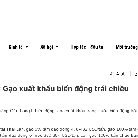
Kinh tế
Xã hội
Hợp tác - đầu tư
Môi trường
+
A
-
A
|
A
Thị trường
Văn hóa
 Gạo xuất khẩu biến động trái chiều
Ngân hàng
Đời sống
Doanh nghiệp - doanh nhân
Emagazine
ông Cửu Long ít biến động; gạo xuất khẩu trong nước biến động trái c
OCOP
, tại Thái Lan, gạo 5% tấm dao động 478-482 USD/tấn, gạo 100% tấm
5% tấm dao động ở mức 350-354 USD/tấn, còn gạo 100% tấm chào bá