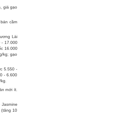
, giá gạo
a bán cầm
Hương Lài
 - 17.000
ốc 16.000
g/kg; gạo
c 5.550 -
0 - 6.600
/kg.
n mới ít.
o Jasmine
(tăng 10