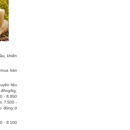
cầu, khiến
h mua bán
uyên liệu
 đồng/kg;
0 - 8.850
c 7.500 -
ao động ở
0 - 8.100