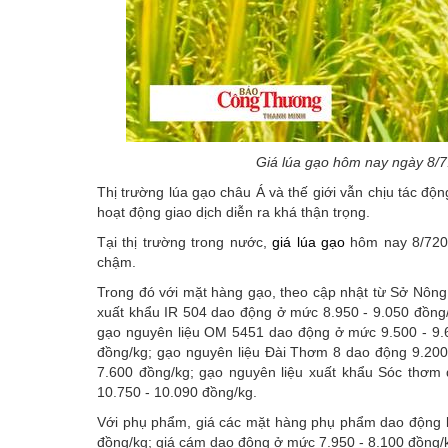
Giá lúa gạo hôm nay ngày 8/7:
Thị trường lúa gạo châu Á và thế giới vẫn chịu tác độn
hoạt động giao dịch diễn ra khá thận trọng.
Tại thị trường trong nước,
giá lúa gạo
hôm nay 8/7202
chậm.
Trong đó với mặt hàng gạo, theo cập nhật từ Sở Nông 
xuất khẩu IR 504 dao động ở mức 8.950 - 9.050 đồng/
gạo nguyên liệu OM 5451 dao động ở mức 9.500 - 9.
đồng/kg; gạo nguyên liệu Đài Thơm 8 dao động 9.200
7.600 đồng/kg; gạo nguyên liệu xuất khẩu Sóc thơm
10.750 - 10.090 đồng/kg.
Với phụ phẩm, giá các mặt hàng phụ phẩm dao động k
đồng/kg; giá cám dao động ở mức 7.950 - 8.100 đồng/k