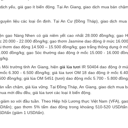
dịch yếu, giá gạo ít biến động. Tại An Giang, giao dịch mua bán chậm
nguyên liệu các loại ổn định. Tại An Cư (Đồng Tháp), giao dịch mu
Hiện gạo Nàng Nhen có giá niêm yết cao nhất 28.000 đồng/kg; gạo 
c 20.000 - 22.000 đồng/kg; gạo thơm Jasmine dao động ở mức 16.000
i thơm dao động 14.500 – 15.500 đồng/kg; gạo trắng thông dụng ở m
5.000 đồng/kg; gạo Sóc thường dao động ở mốc 15.000 - 16.000 đồn
g/kg.
 Môi trường tỉnh An Giang, hiện
giá lúa tươi
IR 50404 dao động ở mứ
 mốc 6.300 - 6.500 đồng/kg; giá lúa tươi OM 18 dao động ở mốc 6.40
600 đồng/kg; giá lúa OM 5451 (tươi) dao động mốc 5.700 - 5.800 đồng
án vẫn chậm, giá lúa vững. Tại Đồng Tháp, An Giang, giao dịch mua bá
a mới đều đều, giá lúa tươi các loại ít biến động.
giảm so với đầu tuần. Theo Hiệp hội Lương thực Việt Nam (VFA), gạ
/tấn); gạo thơm 5% tấm dao động trong khoảng 510-520 USD/tấn 
D/tấn (giảm 1 USD/tấn).