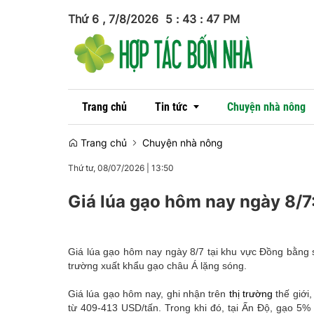
Thứ 6 , 7/8/2026
5
:
43
:
48
PM
Trang chủ
Tin tức
Chuyện nhà nông
Trang chủ
Chuyện nhà nông
Thứ tư, 08/07/2026
|
13:50
Tin trong nước
Giá lúa gạo hôm nay ngày 8/7:
Tin quốc tế
Giá lúa gạo hôm nay ngày 8/7 tại khu vực Đồng bằng s
trường xuất khẩu gạo châu Á lặng sóng.
Giá lúa gạo hôm nay, ghi nhận trên
thị trường
thế giới
từ 409-413 USD/tấn. Trong khi đó, tại Ấn Độ, gạo 