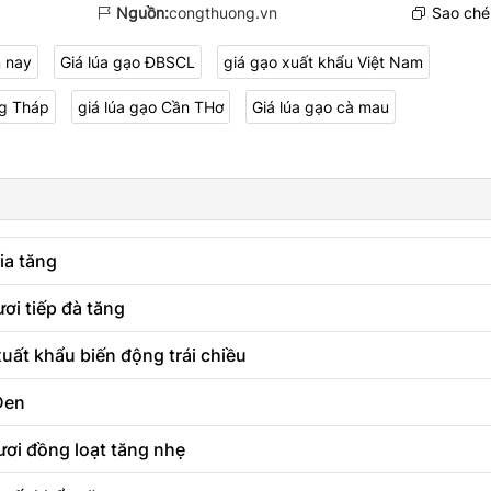
Nguồn:
congthuong.vn
Sao chép
m nay
Giá lúa gạo ĐBSCL
giá gạo xuất khẩu Việt Nam
ng Tháp
giá lúa gạo Cần THơ
Giá lúa gạo cà mau
ia tăng
ơi tiếp đà tăng
uất khẩu biến động trái chiều
 Đen
ươi đồng loạt tăng nhẹ