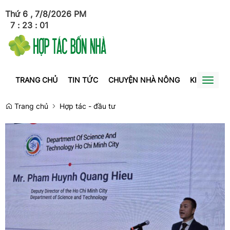
Thứ 6 , 7/8/2026
PM
7
:
23
:
02
TRANG CHỦ
TIN TỨC
CHUYỆN NHÀ NÔNG
KINH TẾ
Toggl
naviga
Trang chủ
Hợp tác - đầu tư