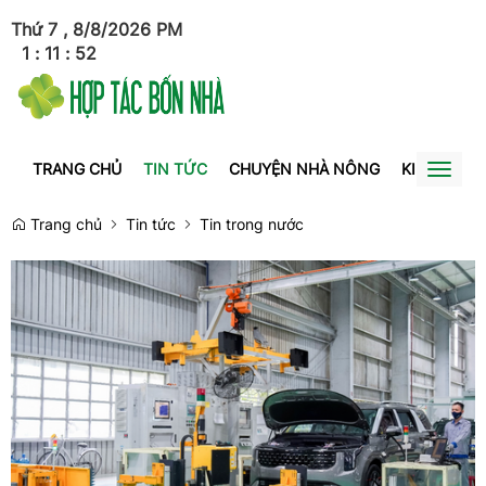
Thứ 7 , 8/8/2026
PM
1
:
11
:
53
TRANG CHỦ
TIN TỨC
CHUYỆN NHÀ NÔNG
KINH TẾ
Toggl
naviga
Trang chủ
Tin tức
Tin trong nước