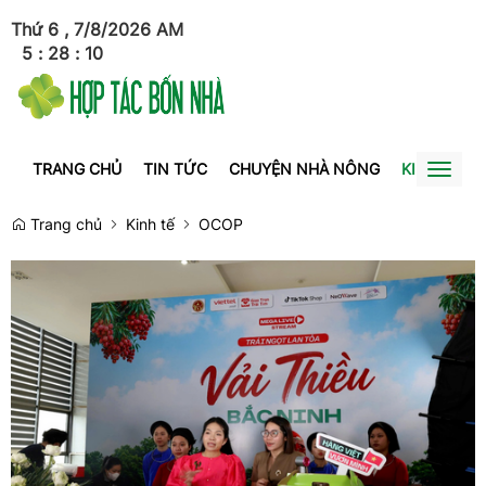
Thứ 6 , 7/8/2026
AM
5
:
28
:
11
TRANG CHỦ
TIN TỨC
CHUYỆN NHÀ NÔNG
KINH TẾ
Toggl
naviga
Trang chủ
Kinh tế
OCOP