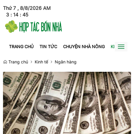
Thứ 7 , 8/8/2026
AM
3
:
14
:
46
TRANG CHỦ
TIN TỨC
CHUYỆN NHÀ NÔNG
KINH TẾ
Toggl
naviga
Trang chủ
Kinh tế
Ngân hàng