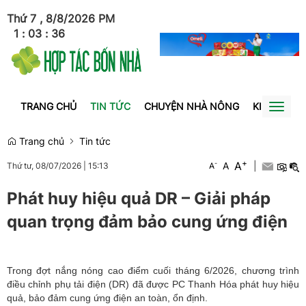
Thứ 7 , 8/8/2026
PM
1
:
03
:
36
TRANG CHỦ
TIN TỨC
CHUYỆN NHÀ NÔNG
KINH TẾ
Toggl
naviga
Trang chủ
Tin tức
+
A
-
A
|
Thứ tư, 08/07/2026
|
15:13
A
Phát huy hiệu quả DR – Giải pháp
quan trọng đảm bảo cung ứng điện
Trong đợt nắng nóng cao điểm cuối tháng 6/2026, chương trình
điều chỉnh phụ tải điện (DR) đã được PC Thanh Hóa phát huy hiệu
quả, bảo đảm cung ứng điện an toàn, ổn định.