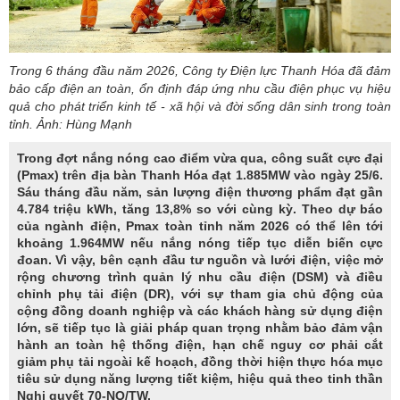
Trong 6 tháng đầu năm 2026, Công ty Điện lực Thanh Hóa đã đảm
bảo cấp điện an toàn, ổn định đáp ứng nhu cầu điện phục vụ hiệu
quả cho phát triển kinh tế - xã hội và đời sống dân sinh trong toàn
tỉnh. Ảnh: Hùng Mạnh
Trong đợt nắng nóng cao điểm vừa qua, công suất cực đại
(Pmax) trên địa bàn Thanh Hóa đạt 1.885MW vào ngày 25/6.
Sáu tháng đầu năm, sản lượng điện thương phẩm đạt gần
4.784 triệu kWh, tăng 13,8% so với cùng kỳ. Theo dự báo
của ngành điện, Pmax toàn tỉnh năm 2026 có thể lên tới
khoảng 1.964MW nếu nắng nóng tiếp tục diễn biến cực
đoan. Vì vậy, bên cạnh đầu tư nguồn và lưới điện, việc mở
rộng chương trình quản lý nhu cầu điện (DSM) và điều
chỉnh phụ tải điện (DR), với sự tham gia chủ động của
cộng đồng doanh nghiệp và các khách hàng sử dụng điện
lớn, sẽ tiếp tục là giải pháp quan trọng nhằm bảo đảm vận
hành an toàn hệ thống điện, hạn chế nguy cơ phải cắt
giảm phụ tải ngoài kế hoạch, đồng thời hiện thực hóa mục
tiêu sử dụng năng lượng tiết kiệm, hiệu quả theo tinh thần
Nghị quyết 70-NQ/TW.