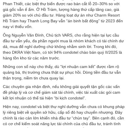
Phan Thiết, các biệt thự biển được rao bán cắt lỗ 20–30% so với
giá gốc vẫn ế ẩm. Ở Hồ Tràm, lượng hàng thứ cấp tăng cao, giá
giảm 20% so với chủ đầu tư. Hàng loạt dự án như Charm Resort
Hồ Tràm hay Thanh Long Bay vẫn “án binh bất động” từ 2023 đến
nay vì thiếu vốn.
Ông Nguyễn Văn Đính, Chủ tịch VARS, cho rằng hiện tại lực cầu
đầu tư vẫn yếu, đa phần người mua là nhóm khách có tài chính dư
dả, mua để nghỉ dưỡng chứ không nhằm sinh lời. Trong khi đó,
theo DKRA Việt Nam, có tới 94% condotel chào bán quý II/2025 là
hàng tồn kho từ các năm trước.
Những con số này cho thấy, dù “lợi nhuận cam kết” được rầm rộ
quảng bá, thị trường chưa thật sự phục hồi. Dòng tiền đầu tư vẫn
thận trọng, niềm tin chưa quay lại.
Các chuyên gia nhận định, nếu không giải quyết tận gốc các vấn
đề pháp lý và cơ chế giám sát tài chính, việc tái xuất các gói cam
kết lợi nhuận có thể tái hiện “bi kịch condotel”.
Hiện nay, condotel và biệt thự nghỉ dưỡng vẫn chưa có khung pháp
lý riêng biệt về quyền sở hữu, cấp sổ đỏ hay chuyển nhượng. Đây
chính là rào cản lớn khiến nhà đầu tư “chùn tay”. Bên cạnh đó, cần
có cơ chế kiểm soát năng lực tài chính của chủ đầu tư, tránh tình