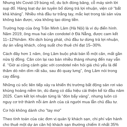
Nhưng khi Covid-19 bùng nổ, du lịch đóng băng, cỗ máy sinh lời
sụp đổ. Hàng loạt dự án tuyên bố dừng trả lợi nhuận, viện cớ “bất
khả kháng”. Nhiều nhà đầu tư trắng tay, mắc kẹt trong tài sản vừa
không bán được, vừa không tạo dòng tiền.
Trường hợp của ông Trần Minh Lâm (Hà Nội) là ví dụ điển hình.
Năm 2019, ông mua hai căn condotel ở Đà Nẵng, được cam kết
11–12%/năm. Khi dịch bùng phát, chủ đầu tư dừng trả lợi nhuận,
dự án vắng khách, công suất cho thuê chỉ đạt 15–30%.
Cách đây hơn 1 năm, ông Lâm buộc phải bán lỗ một căn, mất gần
nửa tỷ đồng. Căn còn lại rao bán nhiều tháng nhưng đến nay vẫn
ế. “Giờ ai cũng cảnh giác với condotel nên hỏi giá chủ yếu là để
thăm dò nên dìm rất sâu, sau đó quay lưng”, ông Lâm nói trong
cay đắng.
Những cú sốc liên tiếp xảy ra khiến thị trường bất động sản rơi vào
khủng hoảng niềm tin, dù đang có dấu hiệu cải thiện kể từ đầu năm
2025. Cam kết lợi nhuận từng là “đòn bẩy vàng”, nhưng luôn có
nguy cơ trở thành nỗi ám ảnh của cả người mua lẫn chủ đầu tư.
Cơ hội không dành cho "tay mơ"
Theo tính toán của các đơn vị quản lý khách sạn, chi phí vận hành
cho thuê một dự án căn hộ khách sạn thường chiếm ít nhất 35%