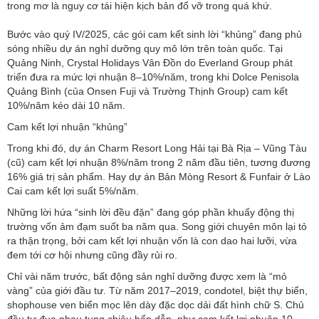
trong mơ là nguy cơ tái hiện kịch bản đổ vỡ trong quá khứ.
Bước vào quý IV/2025, các gói cam kết sinh lời “khủng” đang phủ
sóng nhiều dự án nghỉ dưỡng quy mô lớn trên toàn quốc. Tại
Quảng Ninh, Crystal Holidays Vân Đồn do Everland Group phát
triển đưa ra mức lợi nhuận 8–10%/năm, trong khi Dolce Penisola
Quảng Bình (của Onsen Fuji và Trường Thịnh Group) cam kết
10%/năm kéo dài 10 năm.
Cam kết lợi nhuận “khủng”
Trong khi đó, dự án Charm Resort Long Hải tại Bà Rịa – Vũng Tàu
(cũ) cam kết lợi nhuận 8%/năm trong 2 năm đầu tiên, tương đương
16% giá trị sản phẩm. Hay dự án Bản Mòng Resort & Funfair ở Lào
Cai cam kết lợi suất 5%/năm.
Những lời hứa “sinh lời đều đặn” đang góp phần khuấy động thị
trường vốn ảm đạm suốt ba năm qua. Song giới chuyên môn lại tỏ
ra thận trọng, bởi cam kết lợi nhuận vốn là con dao hai lưỡi, vừa
đem tới cơ hội nhưng cũng đầy rủi ro.
Chỉ vài năm trước, bất động sản nghỉ dưỡng được xem là “mỏ
vàng” của giới đầu tư. Từ năm 2017–2019, condotel, biệt thự biển,
shophouse ven biển mọc lên dày đặc dọc dải đất hình chữ S. Chủ
đầu tư đua nhau tung chiêu hấp dẫn, như cam kết lợi nhuận 10–