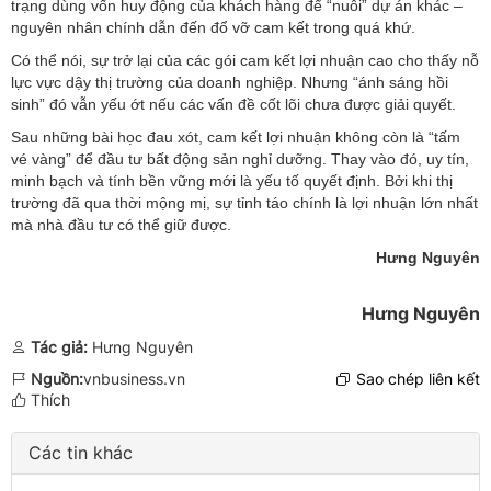
trạng dùng vốn huy động của khách hàng để “nuôi” dự án khác –
nguyên nhân chính dẫn đến đổ vỡ cam kết trong quá khứ.
Có thể nói, sự trở lại của các gói cam kết lợi nhuận cao cho thấy nỗ
lực vực dậy thị trường của doanh nghiệp. Nhưng “ánh sáng hồi
sinh” đó vẫn yếu ớt nếu các vấn đề cốt lõi chưa được giải quyết.
Sau những bài học đau xót, cam kết lợi nhuận không còn là “tấm
vé vàng” để đầu tư bất động sản nghỉ dưỡng. Thay vào đó, uy tín,
minh bạch và tính bền vững mới là yếu tố quyết định. Bởi khi thị
trường đã qua thời mộng mị, sự tỉnh táo chính là lợi nhuận lớn nhất
mà nhà đầu tư có thể giữ được.
Hưng Nguyên
Hưng Nguyên
Tác giả:
Hưng Nguyên
Nguồn:
vnbusiness.vn
Sao chép liên kết
Thích
Các tin khác