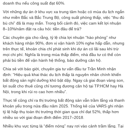
doanh thu nếu công suất đạt 60%.
Với những dự án ở khu vực xa trung tâm hoặc có mùa du lịch ngắn
như miền Bắc và Bắc Trung Bộ, công suất phòng thấp, việc “thu đủ
bù chi” đã là may mắn. Trong bối cảnh đó, việc cam kết lợi nhuận
8–10%/năm đặt ra câu hỏi: tiền đâu để trả?
Các chuyên gia cho rằng, tỷ lệ chia lợi nhuận “hào phóng” như
khách hàng nhận 90%, đơn vị vận hành 10% nghe hấp dẫn, nhưng
trên thực tế, khoản chia chỉ phát sinh khi dự án có lãi sau khi trừ
mọi chi phí. Nghĩa là trong mùa thấp điểm, nhà đầu tư có thể còn
phải bù tiền để vận hành hệ thống, bảo dưỡng căn hộ.
Chia sẻ với báo giới, chuyên gia tư vấn đầu tư Trần Minh nhận
định: “Hiệu quả khai thác du lịch thấp là nguyên nhân chính khiến
bất động sản nghỉ dưỡng khó bật dậy. Ngay cả giai đoạn vàng son,
lợi suất cho thuê cũng chỉ tương đương căn hộ tại TP.HCM hay Hà
Nội, trong khi rủi ro cao hơn nhiều”.
Thực tế cũng chỉ ra thị trường bất động sản vẫn trầm lắng và thanh
khoản yếu trong nửa đầu năm 2025. Thống kê của VARS ghi nhận
tỷ lệ hấp thụ toàn thị trường thời gian qua chỉ đạt 52%, thấp hơn
nhiều so với giai đoạn đỉnh điểm 2017–2018.
Nhiều khu vực từng là “điểm nóng” nay rơi vào cảnh trầm lắng. Tại