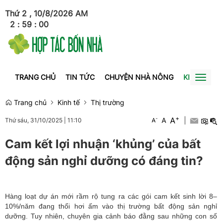
Thứ 2 , 10/8/2026
AM
2
:
59
:
01
TRANG CHỦ
TIN TỨC
CHUYỆN NHÀ NÔNG
KINH TẾ
Toggl
naviga
Trang chủ
Kinh tế
Thị trường
+
A
-
A
|
Thứ sáu, 31/10/2025
|
11:10
A
Cam kết lợi nhuận ‘khủng’ của bất
động sản nghỉ dưỡng có đáng tin?
Hàng loạt dự án mới rầm rộ tung ra các gói cam kết sinh lời 8–
10%/năm đang thổi hơi ấm vào thị trường bất động sản nghỉ
dưỡng. Tuy nhiên, chuyên gia cảnh báo đằng sau những con số