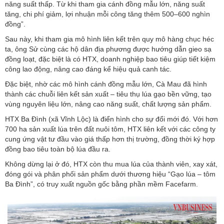
năng suất thấp. Từ khi tham gia cánh đồng mẫu lớn, năng suất
tăng, chi phí giảm, lợi nhuận mỗi công tăng thêm 500–600 nghìn
đồng”.
Sau này, khi tham gia mô hình liên kết trên quy mô hàng chục héc
ta, ông Sử cùng các hộ dân địa phương được hướng dẫn gieo sạ
đồng loạt, đặc biệt là có HTX, doanh nghiệp bao tiêu giúp tiết kiệm
công lao động, nâng cao đáng kể hiệu quả canh tác.
Đặc biệt, nhờ các mô hình cánh đồng mẫu lớn, Cà Mau đã hình
thành các chuỗi liên kết sản xuất – tiêu thụ lúa gạo bền vững, tạo
vùng nguyên liệu lớn, nâng cao năng suất, chất lượng sản phẩm.
HTX Ba Đình (xã Vĩnh Lộc) là điển hình cho sự đổi mới đó. Với hơn
700 ha sản xuất lúa trên đất nuôi tôm, HTX liên kết với các công ty
cung ứng vật tư đầu vào giá thấp hơn thị trường, đồng thời ký hợp
đồng bao tiêu toàn bộ lúa đầu ra.
Không dừng lại ở đó, HTX còn thu mua lúa của thành viên, xay xát,
đóng gói và phân phối sản phẩm dưới thương hiệu “Gạo lúa – tôm
Ba Đình”, có truy xuất nguồn gốc bằng phần mềm Facefarm.