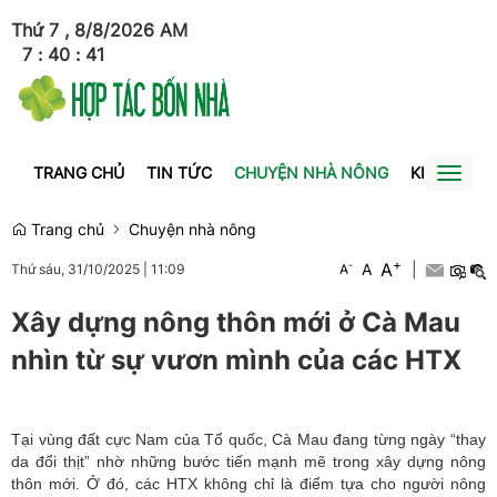
Thứ 7 , 8/8/2026
AM
7
:
40
:
41
TRANG CHỦ
TIN TỨC
CHUYỆN NHÀ NÔNG
KINH TẾ
Toggl
naviga
Trang chủ
Chuyện nhà nông
+
A
-
A
|
Thứ sáu, 31/10/2025
|
11:09
A
Xây dựng nông thôn mới ở Cà Mau
nhìn từ sự vươn mình của các HTX
Tại vùng đất cực Nam của Tổ quốc, Cà Mau đang từng ngày “thay
da đổi thịt” nhờ những bước tiến mạnh mẽ trong xây dựng nông
thôn mới. Ở đó, các HTX không chỉ là điểm tựa cho người nông