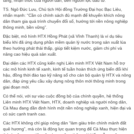
tầng, nhận thức của người dân, đến nguồn lực đầu tư.
TS. Ngô Đức Lưu, Chủ tịch Hội đồng Trường Đại học Bạc Liêu,
nhấn mạnh: “Cần có chính sách đủ mạnh để khuyến khích nông
dân tham gia quá trình chuyển đổi số, hướng tới nền nông nghiệp
thông minh, bền vững”.
Đặc biệt, mô hình HTX Hồng Phát (xã Vĩnh Thanh) là ví dụ tiêu
biểu khi đã ứng dụng phần mềm quản lý nước trong sản xuất lúa
theo hướng phát thải thấp, giúp tiết kiệm nước, giảm chi phí và
nâng cao hiệu quả sản xuất.
Đại diện các HTX cũng kiến nghị Liên minh HTX Việt Nam hỗ trợ
các mô hình kinh tế xanh, kinh tế tuần hoàn thích ứng biến đổi khí
hậu, đồng thời đào tạo kỹ năng số cho cán bộ quản lý HTX và nông
dân, đáp ứng yêu cầu xây dựng nông thôn mới thông minh trong
giai đoạn mới.
Có thể nói, với sự vào cuộc đồng bộ của chính quyền, hệ thống
Liên minh HTX Việt Nam, HTX, doanh nghiệp và người nông dân,
Cà Mau đang dần định hình một nền nông nghiệp xanh, hiện đại và
có sức cạnh tranh cao.
Các HTX không chỉ giúp nông dân “làm giàu trên chính mảnh đất
quê hương”, mà còn là động lực quan trọng để Cà Mau thực hiện