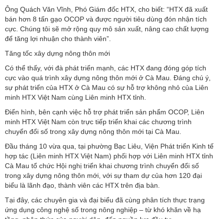
Ông Quách Văn Vĩnh, Phó Giám đốc HTX, cho biết: “HTX đã xuất
bán hơn 8 tấn gạo OCOP và được người tiêu dùng đón nhận tích
cực. Chúng tôi sẽ mở rộng quy mô sản xuất, nâng cao chất lượng
để tăng lợi nhuận cho thành viên”.
Tăng tốc xây dựng nông thôn mới
Có thể thấy, với đà phát triển mạnh, các HTX đang đóng góp tích
cực vào quá trình xây dựng nông thôn mới ở Cà Mau. Đáng chú ý,
sự phát triển của HTX ở Cà Mau có sự hỗ trợ không nhỏ của Liên
minh HTX Việt Nam cùng Liên minh HTX tỉnh.
Điển hình, bên cạnh việc hỗ trợ phát triển sản phẩm OCOP, Liên
minh HTX Việt Nam còn trực tiếp triển khai các chương trình
chuyển đổi số trong xây dựng nông thôn mới tại Cà Mau.
Đầu tháng 10 vừa qua, tại phường Bạc Liêu, Viện Phát triển Kinh tế
hợp tác (Liên minh HTX Việt Nam) phối hợp với Liên minh HTX tỉnh
Cà Mau tổ chức Hội nghị triển khai chương trình chuyển đổi số
trong xây dựng nông thôn mới, với sự tham dự của hơn 120 đại
biểu là lãnh đạo, thành viên các HTX trên địa bàn.
Tại đây, các chuyên gia và đại biểu đã cùng phân tích thực trạng
ứng dụng công nghệ số trong nông nghiệp – từ khó khăn về hạ