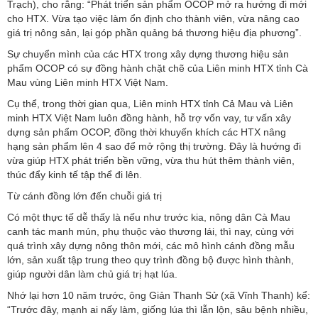
Trạch), cho rằng: “Phát triển sản phẩm OCOP mở ra hướng đi mới
cho HTX. Vừa tạo việc làm ổn định cho thành viên, vừa nâng cao
giá trị nông sản, lại góp phần quảng bá thương hiệu địa phương”.
Sự chuyển mình của các HTX trong xây dựng thương hiệu sản
phẩm OCOP có sự đồng hành chặt chẽ của Liên minh HTX tỉnh Cà
Mau vùng Liên minh HTX Việt Nam.
Cụ thể, trong thời gian qua, Liên minh HTX tỉnh Cả Mau và Liên
minh HTX Việt Nam luôn đồng hành, hỗ trợ vốn vay, tư vấn xây
dựng sản phẩm OCOP, đồng thời khuyến khích các HTX nâng
hạng sản phẩm lên 4 sao để mở rộng thị trường. Đây là hướng đi
vừa giúp HTX phát triển bền vững, vừa thu hút thêm thành viên,
thúc đẩy kinh tế tập thể đi lên.
Từ cánh đồng lớn đến chuỗi giá trị
Có một thực tế dễ thấy là nếu như trước kia, nông dân Cà Mau
canh tác manh mún, phụ thuộc vào thương lái, thì nay, cùng với
quá trình xây dựng nông thôn mới, các mô hình cánh đồng mẫu
lớn, sản xuất tập trung theo quy trình đồng bộ được hình thành,
giúp người dân làm chủ giá trị hạt lúa.
Nhớ lại hơn 10 năm trước, ông Giản Thanh Sử (xã Vĩnh Thanh) kể:
“Trước đây, mạnh ai nấy làm, giống lúa thì lẫn lộn, sâu bệnh nhiều,