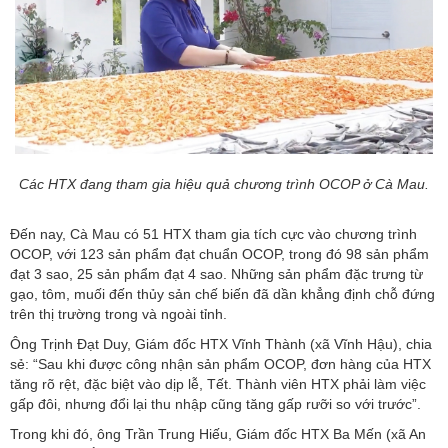
Các HTX đang tham gia hiệu quả chương trình OCOP ở Cà Mau.
Đến nay, Cà Mau có 51 HTX tham gia tích cực vào chương trình
OCOP, với 123 sản phẩm đạt chuẩn OCOP, trong đó 98 sản phẩm
đạt 3 sao, 25 sản phẩm đạt 4 sao. Những sản phẩm đặc trưng từ
gạo, tôm, muối đến thủy sản chế biến đã dần khẳng định chỗ đứng
trên thị trường trong và ngoài tỉnh.
Ông Trịnh Đạt Duy, Giám đốc HTX Vĩnh Thành (xã Vĩnh Hậu), chia
sẻ: “Sau khi được công nhận sản phẩm OCOP, đơn hàng của HTX
tăng rõ rệt, đặc biệt vào dịp lễ, Tết. Thành viên HTX phải làm việc
gấp đôi, nhưng đổi lại thu nhập cũng tăng gấp rưỡi so với trước”.
Trong khi đó, ông Trần Trung Hiếu, Giám đốc HTX Ba Mến (xã An