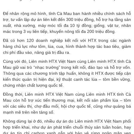
Để nhân rộng mô hình, tỉnh Cà Mau ban hành nhiều chính sách hỗ
trợ, tư vấn lập dự án liên kết đến 300 triệu đồng, hỗ trợ hạ tầng sản
xuất, nhà xưởng, máy móc tối đa 10 tỷ đồng; giống, vật tư, nhãn
mác trong 3 vụ liên tiếp, khuyến nông tối đa 200 triệu đồng.
Đã có hơn 120 doanh nghiệp kết nối với HTX trong các ngành
hàng chủ lực như tôm, lúa, cua, hình thành hợp tác bao tiêu, giảm
chi phí đầu vào, nâng giá trị đầu ra.
Cùng với đó, Liên minh HTX Việt Nam cùng Liên minh HTX tỉnh Cà
Mau giữ vai trò “nhạc trưởng” trong kết nối, đào tạo và hỗ trợ vốn.
Thông qua các chương trình tập huấn, không ít HTX được tiếp cận
kiến thức quản trị hiện đại, kỹ thuật canh tác lúa – tôm bền vững,
chứng nhận chất lượng quốc tế.
Đồng thời, Liên minh HTX Việt Nam cùng Liên minh HTX tỉnh Cà
Mau còn hỗ trợ xúc tiến thương mại, kết nối sản phẩm lúa – tôm
với các siêu thị, chợ đầu mối, hội chợ quốc tế, cũng như quảng bá
mạnh mẽ trên nền tảng số.
Không dừng lại ở đó, nhiều dự án do Liên minh HTX Việt Nam phối
hợp triển khai, như dự án phát triển chuỗi thủy sản tuần hoàn, hay
dự án tín chỉ carbon xanh gắn với bảo vệ rừng ngập mặn ven