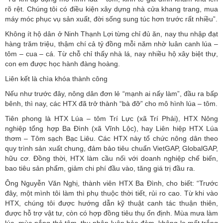
rõ rệt. Chúng tôi có điều kiện xây dựng nhà cửa khang trang, mua
máy móc phục vụ sản xuất, đời sống sung túc hơn trước rất nhiều”.
Không ít hộ dân ở Ninh Thạnh Lợi từng chỉ đủ ăn, nay thu nhập đạt
hàng trăm triệu, thậm chí cả tỷ đồng mỗi năm nhờ luân canh lúa –
tôm – cua – cá. Từ chỗ chỉ thấy nhà lá, nay nhiều hộ xây biệt thự,
con em được học hành đàng hoàng.
Liên kết là chìa khóa thành công
Nếu như trước đây, nông dân đơn lẻ “mạnh ai nấy làm”, đầu ra bấp
bênh, thì nay, các HTX đã trở thành “bà đỡ” cho mô hình lúa – tôm.
Tiên phong là HTX Lúa – tôm Trí Lực (xã Trí Phải), HTX Nông
nghiệp tổng hợp Ba Đình (xã Vĩnh Lộc), hay Liên hiệp HTX Lúa
thơm – Tôm sạch Bạc Liêu. Các HTX này tổ chức nông dân theo
quy trình sản xuất chung, đảm bảo tiêu chuẩn VietGAP, GlobalGAP,
hữu cơ. Đồng thời, HTX làm cầu nối với doanh nghiệp chế biến,
bao tiêu sản phẩm, giảm chi phí đầu vào, tăng giá trị đầu ra.
Ông Nguyễn Văn Nghị, thành viên HTX Ba Đình, cho biết: “Trước
đây, một mình tôi làm thì phụ thuộc thời tiết, rủi ro cao. Từ khi vào
HTX, chúng tôi được hướng dẫn kỹ thuật canh tác thuận thiên,
được hỗ trợ vật tư, còn có hợp đồng tiêu thụ ổn định. Mùa mưa làm
lúa, mùa nắng thả tôm, thu nhập luôn bảo đảm, không lo mất trắng