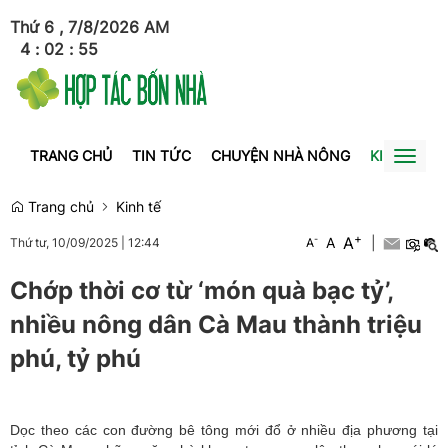
Thứ 6 , 7/8/2026
AM
4
:
02
:
55
TRANG CHỦ
TIN TỨC
CHUYỆN NHÀ NÔNG
KINH TẾ
Toggl
naviga
Trang chủ
Kinh tế
+
A
-
A
|
Thứ tư, 10/09/2025
|
12:44
A
Chớp thời cơ từ ‘món quà bạc tỷ’,
nhiều nông dân Cà Mau thành triệu
phú, tỷ phú
Dọc theo các con đường bê tông mới đổ ở nhiều địa phương tại