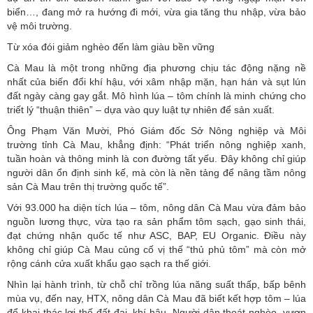
biển…, đang mở ra hướng đi mới, vừa gia tăng thu nhập, vừa bảo
vệ môi trường.
Từ xóa đói giảm nghèo đến làm giàu bền vững
Cà Mau là một trong những địa phương chịu tác động nặng nề
nhất của biến đổi khí hậu, với xâm nhập mặn, hạn hán và sụt lún
đất ngày càng gay gắt. Mô hình lúa – tôm chính là minh chứng cho
triết lý “thuận thiên” – dựa vào quy luật tự nhiên để sản xuất.
Ông Phạm Văn Mười, Phó Giám đốc Sở Nông nghiệp và Môi
trường tỉnh Cà Mau, khẳng định: “Phát triển nông nghiệp xanh,
tuần hoàn và thông minh là con đường tất yếu. Đây không chỉ giúp
người dân ổn định sinh kế, mà còn là nền tảng để nâng tầm nông
sản Cà Mau trên thị trường quốc tế”.
Với 93.000 ha diện tích lúa – tôm, nông dân Cà Mau vừa đảm bảo
nguồn lương thực, vừa tạo ra sản phẩm tôm sạch, gạo sinh thái,
đạt chứng nhận quốc tế như ASC, BAP, EU Organic. Điều này
không chỉ giúp Cà Mau củng cố vị thế “thủ phủ tôm” mà còn mở
rộng cánh cửa xuất khẩu gạo sạch ra thế giới.
Nhìn lại hành trình, từ chỗ chỉ trồng lúa năng suất thấp, bấp bênh
mùa vụ, đến nay, HTX, nông dân Cà Mau đã biết kết hợp tôm – lúa
để khai thác lợi thế đất đai, khí hậu. Người dân thoát nghèo, vươn