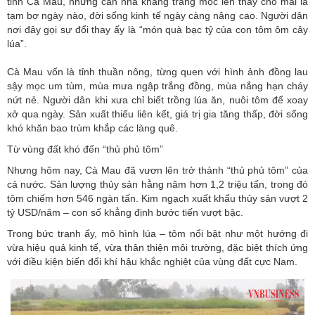
tỉnh Cà Mau, những căn nhà khang trang mọc lên thay cho mái lá
tạm bợ ngày nào, đời sống kinh tế ngày càng nâng cao. Người dân
nơi đây gọi sự đổi thay ấy là “món quà bạc tỷ của con tôm ôm cây
lúa”.
Cà Mau vốn là tỉnh thuần nông, từng quen với hình ảnh đồng lau
sậy mọc um tùm, mùa mưa ngập trắng đồng, mùa nắng hạn cháy
nứt nẻ. Người dân khi xưa chỉ biết trồng lúa ăn, nuôi tôm để xoay
xở qua ngày. Sản xuất thiếu liên kết, giá trị gia tăng thấp, đời sống
khó khăn bao trùm khắp các làng quê.
Từ vùng đất khó đến “thủ phủ tôm”
Nhưng hôm nay, Cà Mau đã vươn lên trở thành “thủ phủ tôm” của
cả nước. Sản lượng thủy sản hằng năm hơn 1,2 triệu tấn, trong đó
tôm chiếm hơn 546 ngàn tấn. Kim ngạch xuất khẩu thủy sản vượt 2
tỷ USD/năm – con số khẳng định bước tiến vượt bậc.
Trong bức tranh ấy, mô hình lúa – tôm nổi bật như một hướng đi
vừa hiệu quả kinh tế, vừa thân thiện môi trường, đặc biệt thích ứng
với điều kiện biến đổi khí hậu khắc nghiệt của vùng đất cực Nam.