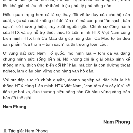
lên khá giả, nhiều hộ trở thành triệu phú, tỷ phú nông dân.
Điều quan trọng hơn cả là sự thay đổi về tư duy của các hộ sản
xuất, việc sản xuất không chỉ để “ăn no” mà còn phải “ăn sạch, bán
sạch”, có thương hiệu, truy xuất nguồn gốc. Chính sự đồng hành
của HTX và sự hỗ trợ thiết thực từ Liên minh HTX Việt Nam cùng
Liên minh HTX tỉnh Cà Mau đã giúp nông dân Cà Mau tự tin đưa
sản phẩm “lúa thơm – tôm sạch” ra thị trường toàn cầu.
Ở vùng đất cực Nam Tổ quốc, mô hình lúa – tôm đã và đang
chứng minh sức sống bền bỉ. Nó không chỉ là giải pháp sinh kế
thông minh, thích ứng biến đổi khí hậu, mà còn là con đường thoát
nghèo, làm giàu bền vững cho hàng vạn hộ dân.
Với sự tiếp sức từ chính quyền, doanh nghiệp và đặc biệt là hệ
thống HTX cùng Liên minh HTX Việt Nam, “con tôm ôm cây lúa” sẽ
tiếp tục bơi xa, đưa thương hiệu nông sản Cà Mau vững vàng trên
bản đồ thế giới.
Nam Phong
Nam Phong
Tác giả:
Nam Phong