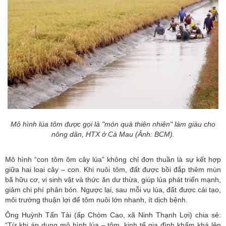
Mô hình lúa tôm được gọi là "món quà thiên nhiên" làm giàu cho
nông dân, HTX ở Cà Mau (Ảnh: BCM).
Mô hình “con tôm ôm cây lúa” không chỉ đơn thuần là sự kết hợp
giữa hai loại cây – con. Khi nuôi tôm, đất được bồi đắp thêm mùn
bã hữu cơ, vi sinh vật và thức ăn dư thừa, giúp lúa phát triển mạnh,
giảm chi phí phân bón. Ngược lại, sau mỗi vụ lúa, đất được cải tạo,
môi trường thuận lợi để tôm nuôi lớn nhanh, ít dịch bệnh.
Ông Huỳnh Tấn Tài (ấp Chòm Cao, xã Ninh Thạnh Lợi) chia sẻ:
“Từ khi áp dụng mô hình lúa – tôm, kinh tế gia đình khấm khá lên